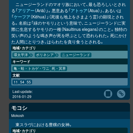
ニュージーランドのマオリ族において、最も恐ろしいとされ
る「
アリアー
（Ariā）」。悪意ある「
アトゥア
（Atua）」、あるいは
「
ケーフア
（Kēhua）」（死後も地上をさまよう霊）の顕現とされ
る。名前は「緑のヤモリ」という意味で、ニュージーランドに実
際に生息するヤモリの一種（Naultinus elegans）のこと。独特の
笑い声のような鳴き声が死を呼ぶとして恐れられた。死にかけ
た人間にとりつき、はらわたを貪り食うとされる。
地域・カテゴリ
環太平洋
ポリネシア
ニュージーランド
キーワード
亀・蛙・トカゲ・ワニ
死・冥界
文献
11
54
55
Last-update:
2016-01-29
モコシ
Mokosh
東スラヴにおける豊穣の女神。
地域・カテゴリ