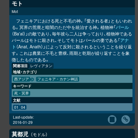
モト
Mot
フェニキアにおける死と不毛の神。「愛される者」ともいわれ
る。冥界の荒廃と暗闇のただ中を統治する神。植物神「
バール
（Ba'al）」の敵であり、毎年彼ら二人は争っており、植物神である
バールはモトに殺され、そしてモトはバールの妻である「
アナ
ト
（Anat, Anath）」によって反対に殺されるということを繰り返
す。これは農業に不毛と豊穣、雨期と乾期が繰り返すことを象
徴したものである。
関連項目
レヴィアタン
地域・カテゴリ
西アジア
フェニキア・カナン神話
キーワード
死・冥界
文献
01
04
Last-update:
2016-01-29
莫都児
モドル