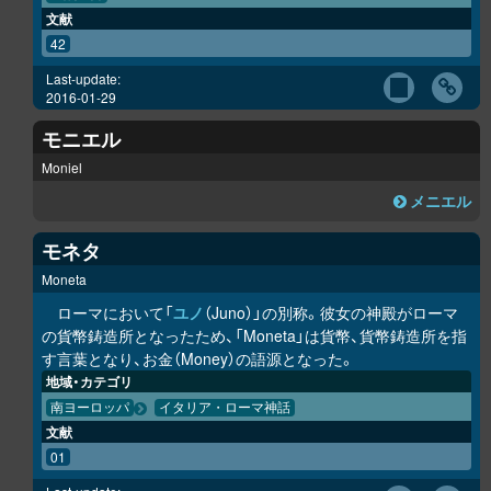
文献
42
Last-update:
2016-01-29
モニエル
Moniel
メニエル
モネタ
Moneta
ローマにおいて「
ユノ
（Juno）」の別称。彼女の神殿がローマ
の貨幣鋳造所となったため、「Moneta」は貨幣、貨幣鋳造所を指
す言葉となり、お金（Money）の語源となった。
地域・カテゴリ
南ヨーロッパ
イタリア・ローマ神話
文献
01