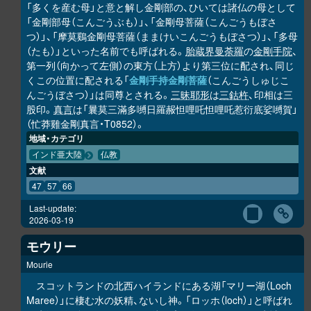
「多くを産む母」と意と解し金剛部の、ひいては諸仏の母として
「金剛部母（こんごうぶも）」、「金剛母菩薩（こんごうもぼさ
つ）」、「摩莫鷄金剛母菩薩（ままけいこんごうもぼさつ）」、「多母
（たも）」といった名前でも呼ばれる。
胎蔵界曼荼羅
の
金剛手院
、
第一列（向かって左側）の東方（上方）より第三位に配され、同じ
くこの位置に配される「
金剛手持金剛菩薩
（こんごうしゅじこ
んごうぼさつ）」は同尊とされる。
三昧耶形
は
三鈷杵
、印相は三
股印。
真言
は「曩莫三滿多嚩日羅赧怛哩吒怛哩吒惹衍底娑嚩賀」
（忙莽雞金剛真言・T0852）。
地域・カテゴリ
インド亜大陸
仏教
文献
47
57
66
Last-update:
2026-03-19
モウリー
Mourie
スコットランドの北西ハイランドにある湖「マリー湖（Loch
Maree）」に棲む水の妖精、ないし神。「ロッホ（loch）」と呼ばれ