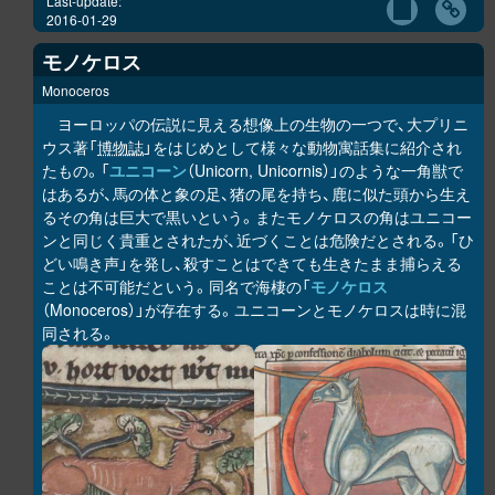
Last-update:
2016-01-29
モノケロス
Monoceros
ヨーロッパの伝説に見える想像上の生物の一つで、大プリニ
ウス著「
博物誌
」をはじめとして様々な動物寓話集に紹介され
たもの。「
ユニコーン
（Unicorn, Unicornis）」のような一角獣で
はあるが、馬の体と象の足、猪の尾を持ち、鹿に似た頭から生え
るその角は巨大で黒いという。またモノケロスの角はユニコー
ンと同じく貴重とされたが、近づくことは危険だとされる。「ひ
どい鳴き声」を発し、殺すことはできても生きたまま捕らえる
ことは不可能だという。同名で海棲の「
モノケロス
（Monoceros）」が存在する。ユニコーンとモノケロスは時に混
同される。