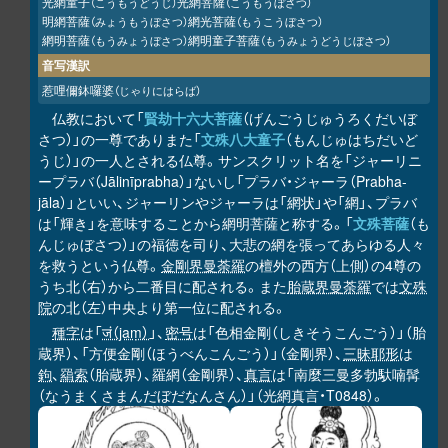
光網童子
光網菩薩
（こうもうどうじ）
（こうもうぼさつ）
明網菩薩
網光菩薩
（みょうもうぼさつ）
（もうこうぼさつ）
網明菩薩
網明童子菩薩
（もうみょうぼさつ）
（もうみょうどうじぼさつ）
音写漢訳
惹哩儞鉢囉婆
（じゃりにはらば）
仏教において「
賢劫十六大菩薩
（げんごうじゅうろくだいぼ
さつ）」の一尊でありまた「
文殊八大童子
（もんじゅはちだいど
うじ）」の一人とされる仏尊。サンスクリット名を「ジャーリニ
ープラバ（Jālinīprabha）」ないし「プラバ・ジャーラ（Prabha-
jāla）」といい、ジャーリンやジャーラは「網状」や「網」、プラバ
は「輝き」を意味することから網明菩薩と称する。「
文殊菩薩
（も
んじゅぼさつ）」の福徳を司り、大悲の網を張ってあらゆる人々
を救うという仏尊。
金剛界曼荼羅
の檀外の西方（上側）の4尊の
うち北（右）から二番目に配される。また
胎蔵界曼荼羅
では
文殊
院
の北（左）中央より第一位に配される。
種字
は「
जं（jaṃ）
」、
密号
は「色相金剛（しきそうこんごう）」（胎
蔵界）、「方便金剛（ほうべんこんごう）」（金剛界）、
三昧耶形
は
鉤
、
羂索
（胎蔵界）、羅網（金剛界）、
真言
は「南麼三曼多勃馱喃髯
（なうまくさまんだぼだなんさん）」（光網真言・T0848）。