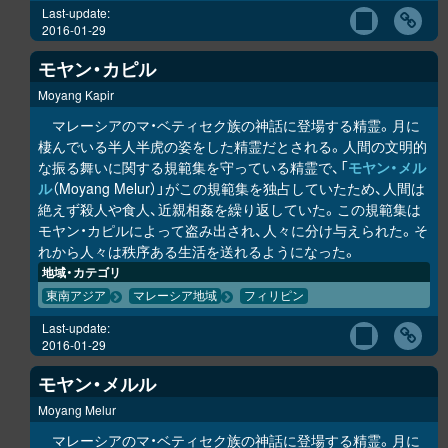
Last-update:
2016-01-29
モヤン・カピル
Moyang Kapir
マレーシアのマ・ベティセク族の神話に登場する精霊。月に
棲んでいる半人半虎の姿をした精霊だとされる。人間の文明的
な振る舞いに関する規範集を守っている精霊で、「
モヤン・メル
ル
（Moyang Melur）」がこの規範集を独占していたため、人間は
絶えず殺人や食人、近親相姦を繰り返していた。この規範集は
モヤン・カピルによって盗み出され、人々に分け与えられた。そ
れから人々は秩序ある生活を送れるようになった。
地域・カテゴリ
東南アジア
マレーシア地域
フィリピン
Last-update:
2016-01-29
モヤン・メルル
Moyang Melur
マレーシアのマ・ベティセク族の神話に登場する精霊。月に