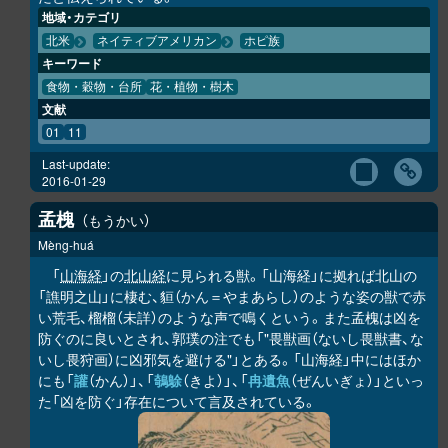
地域・カテゴリ
北米
ネイティブアメリカン
ホピ族
キーワード
食物・穀物・台所
花・植物・樹木
文献
01
11
Last-update:
2016-01-29
孟槐
もうかい
Mèng-huá
「
山海経
」の
北山経
に見られる獣。「山海経」に拠れば北山の
「譙明之山」に棲む、貆（かん＝やまあらし）のような姿の獣で赤
い荒毛、榴榴（未詳）のような声で鳴くという。また孟槐は凶を
防ぐのに良いとされ、郭璞の注でも「"畏獣画（ないし畏獣書、な
いし畏狩画）に凶邪気を避ける"」とある。「山海経」中にはほか
にも「
讙
（かん）」、「
鵸鵌
（きよ）」、「
冉遺魚
（ぜんいぎょ）」といっ
た「凶を防ぐ」存在について言及されている。