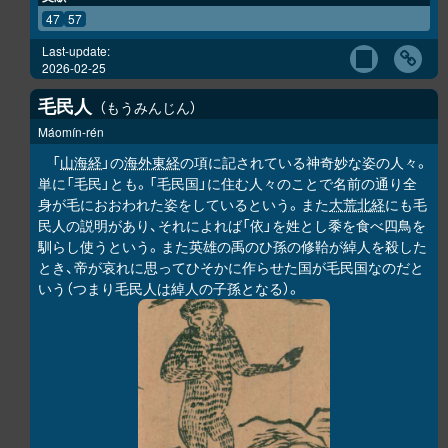
47
57
Last-update:
2026-02-25
毛民人
もうみんじん
Máomín-rén
「
山海経
」の
海外東経
の項に記されている神奇妙な姿の人々。
単に「毛民」とも。「毛民国」に住む人々のことで名前の通り全
身が毛におおわれた姿をしているという。また
大荒北経
にも毛
民人の説明があり、それによれば「依」を姓とし黍を食べ四鳥を
馴らし使うという。また英雄の禹のひ孫の修鞈が綽人を殺した
とき、帝が哀れに思ってひそかに作らせた国が毛民国なのだと
いう（つまり毛民人は綽人の子孫となる）。