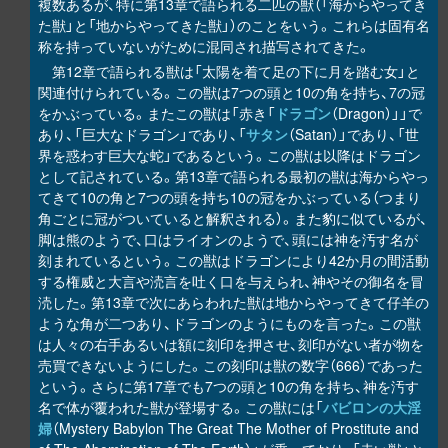
複数あるが、特に第13章で語られる二匹の獣（「海からやってき
た獣」と「地からやってきた獣」）のことをいう。これらは固有名
称を持っていないがために混同され描写されてきた。
第12章で語られる獣は「太陽を着て足の下に月を踏む女」と
関連付けられている。この獣は7つの頭と10の角を持ち、7の冠
をかぶっている。またこの獣は「赤き「
ドラゴン
（Dragon）」」で
あり、「巨大なドラゴン」であり、「
サタン
（Satan）」であり、「世
界を惑わす巨大な蛇」であるという。この獣は以降はドラゴン
として記されている。第13章で語られる最初の獣は海からやっ
てきて10の角と7つの頭を持ち10の冠をかぶっている（つまり
角ごとに冠がついていると解釈される）。また豹に似ているが、
脚は熊のようで、口はライオンのようで、頭には神を汚す名が
刻まれているという。この獣はドラゴンにより42か月の間活動
する権威と大言や涜言を吐く口を与えられ、神やその御名を冒
涜した。第13章で次にあらわれた獣は地からやってきて仔羊の
ような角が二つあり、ドラゴンのようにものを言った。この獣
は人々の右手あるいは額に刻印を押させ、刻印がない者が物を
売買できないようにした。この刻印は獣の数字（666）であった
という。さらに第17章でも7つの頭と10の角を持ち、神を汚す
名で体が覆われた獣が登場する。この獣には「
バビロンの大淫
婦
（Mystery Babylon The Great The Mother of Prostitute and