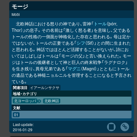
モージ
Móði
北欧神話における怒りの神であり、雷神「
トール
（þórr,
Thor）」の息子。その名前は「激しく怒る者」を意味し、父である
トールの性格の一側面が神格化した存在と思われる。母は定か
ではないが、トールの正妻である「
シフ
（Sif）」との間に生まれた
と思われる。神話ではほとんど活躍することがないが、詩にお
いてはしばしばトールは「モージの父」と言い換えられた。モー
ジはトールの後継者として神と巨人の終末戦争「ラグナロク」
を生き残り、異母兄弟である「
マグニ
（Magni）」とともにトール
の遺品である神槌ニョルニルを管理することになると予言され
ている。
関連項目
イアールンサクサ
地域・カテゴリ
北ヨーロッパ
北欧神話
文献
01
Last-update:
2016-01-29