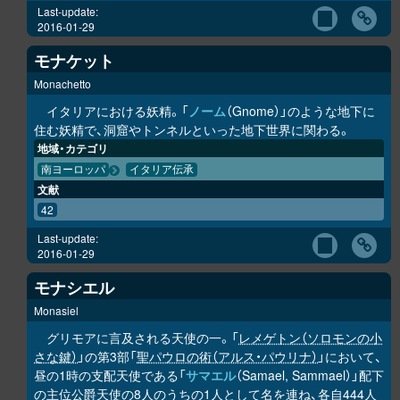
Last-update:
2016-01-29
モナケット
Monachetto
イタリアにおける妖精。「
ノーム
（Gnome）」のような地下に
住む妖精で、洞窟やトンネルといった地下世界に関わる。
地域・カテゴリ
南ヨーロッパ
イタリア伝承
文献
42
Last-update:
2016-01-29
モナシエル
Monasiel
グリモアに言及される天使の一。「
レメゲトン（ソロモンの小
さな鍵）
」の第3部「
聖パウロの術（アルス・パウリナ）
」において、
昼の1時の支配天使である「
サマエル
（Samael, Sammael）」配下
の主位公爵天使の8人のうちの1人として名を連ね、各自444人