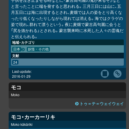
子供を泣き止ませる時などに「蒙古高句麗の鬼が来るぞ」など
と言ったことに端を発すると思われる。三月三日には山に、五
月五日には海に出現するとされ、麦畑では人の姿をとり高くな
ったり低くなったりしながら現れては消える。海ではクラゲの
姿で現れ、群れて漂うという。夜に麦畑で蒙古高句麗に会うと
「尻を抜かれる」とされる。蒙古襲来時に水死した人々の霊魂だ
と伝えられる。
地域・カテゴリ
日本
妖怪・その他
文献
24
Last-update:
2016-01-29
モコ
Moko
トゥ＝テ＝ウェイウェイ
モコ・カーカーリキ
Moko kākāriki