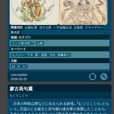
関連項目
仏眼仏母
北斗七星
一字金輪仏頂
文曲星
ナヴァグラハ
廉貞星
地域・カテゴリ
インド亜大陸
仏教
キーワード
イノシシ・ブタ
星・惑星
方位
画像有り
文献
34
47
57
Last-update:
2026-02-25
蒙古高句麗
もくりこくり
日本の和歌山県などに伝えられる妖怪。「むくりこくり」とも
いう。元寇のとき蒙古と高句麗の連合軍が来襲したことから、