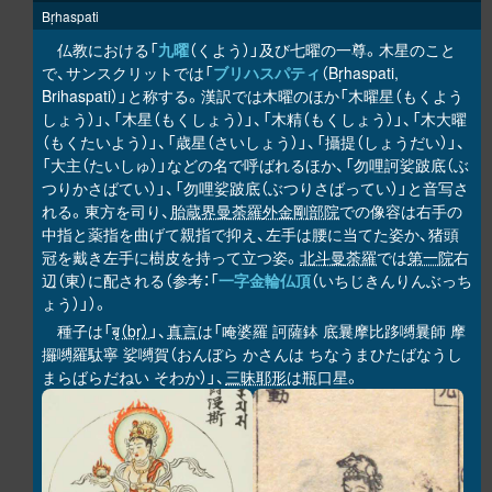
Bṛhaspati
仏教における「
九曜
（くよう）」及び七曜の一尊。木星のこと
で、サンスクリットでは「
ブリハスパティ
（Bṛhaspati,
Brihaspati）」と称する。漢訳では木曜のほか「木曜星（もくよう
しょう）」、「木星（もくしょう）」、「木精（もくしょう）」、「木大曜
（もくたいよう）」、「歳星（さいしょう）」、「攝提（しょうだい）」、
「大主（たいしゅ）」などの名で呼ばれるほか、「勿哩訶娑跛底（ぶ
つりかさばてい）」、「勿哩娑跛底（ぶつりさばってい）」と音写さ
れる。東方を司り、
胎蔵界曼荼羅
外金剛部院
での像容は右手の
中指と薬指を曲げて親指で抑え、左手は腰に当てた姿か、猪頭
冠を戴き左手に樹皮を持って立つ姿。
北斗曼荼羅
では
第一院
右
辺（東）に配される（参考：「
一字金輪仏頂
（いちじきんりんぶっち
ょう）」）。
種子は「
बृ（bṛ）
」、
真言
は「唵婆羅 訶薩鉢 底曩摩比
嚩曩師 摩
跢
攞嚩羅駄寧 娑嚩賀（おんぼら かさんは ちなうまひたばなうし
まらばらだねい そわか）」、
三昧耶形
は瓶口星。