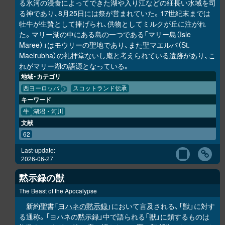
る氷河の浸食によってできた湖や入り江などの細長い水域を司
る神であり、8月25日には祭が営まれていた。17世紀末までは
牡牛が生贄として捧げられ、供物としてミルクが丘に注がれ
た。マリー湖の中にある島の一つである「マリー島（Isle
Maree）」はモウリーの聖地であり、また聖マエルバ（St.
Maelrubha）の礼拝堂ないし庵と考えられている遺跡があり、こ
れがマリー湖の語源となっている。
地域・カテゴリ
西ヨーロッパ
スコットランド伝承
キーワード
牛
湖沼・河川
文献
62
Last-update:
2026-06-27
黙示録の獣
The Beast of the Apocalypse
新約聖書「
ヨハネの黙示録
」において言及される、「獣」に対す
る通称。「ヨハネの黙示録」中で語られる「獣」に類するものは