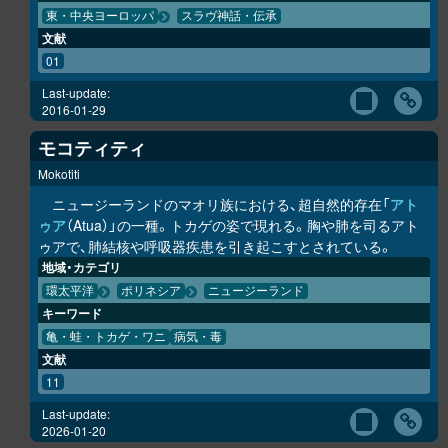
東・中央ヨーロッパ
スラヴ神話・伝承
文献
01
Last-update:
2016-01-29
モコティティ
Mokotiti
ニュージーランドのマオリ族における、超自然的存在「
アト
ゥア
（Atua）」の一種。トカゲの姿で現れる。胸や肺を司るアト
ゥアで、肺結核や呼吸器疾患を引き起こすとされている。
地域・カテゴリ
環太平洋
ポリネシア
ニュージーランド
キーワード
亀・蛙・トカゲ・ワニ
病気・毒
文献
11
Last-update:
2026-01-20