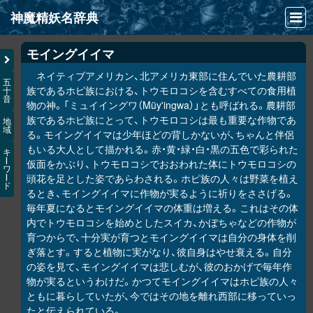
神魔精妖名辞典
NEWS
モイングイイマ
ネイティブアメリカン、北アメリカ東部に住んでいた農耕部
INFO
五
族であるホピ族における、トウモロコシを含むすべての食用植
十
音
文献
物の神。「ミュイイングワ（Müy'ingwa）」とも呼ばれる。農耕部
族であるホピ族にとって、トウモロコシは最も重要な作物であ
地
域
検索
る。モイングイイマは少年ほどの背しかないが、ちゃんと伴侶
もいる大人として描かれる。赤・黄・緑・白・黒の五色で彩られた
キ
凖項目
ー
仮面をかぶり、トウモロコシでおおわれた体にトウモロコシの
ワ
頭花を足とした姿であらわされる。ホピ族の人々は野菜を植え
ー
ド
画像資料便覧
るとき、モイングイイマに作物が実るように祈りをささげる。
毎年夏になるとモイングイイマの体重は増える。これはその体
LINK
内でトウモロコシを始めとしたスイカ、かぼちゃなどの作物が
育つからで、十分実が育つとモイングイイマは自分の身体を削
ぎ落とす。すると植物に実がなり、彼自身はやせ衰える。自分
の姿を見て、モイングイイマは悲しむが、彼のおかげで毎年作
物が実るというわけだ。かつてモイングイイマはホピ族の人々
ともに暮らしていたが、今ではその地を離れ西部に移っていっ
たと伝えられている。