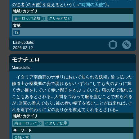
の従者（の天使）を従えるという（→
"時間の天使"
）。
地域・カテゴリ
ヨーロッパ全般
グリモアなど
文献
13
Last-update:
2026-02-12
モナチェロ
Monaciello
イタリア南西部のナポリにおいて知られる妖精。酔っ払った
修道士か枢機卿の姿で現れるが、いずれにしても火のように輝
く赤い目をしていて赤い帽子をかぶっている。猫の姿で現れる
こともあるとされる。人間をつねって服を盗むことで知られる
が、財宝の番人であり、彼の赤い帽子を盗むことが出来れば、そ
れを返す代わりに宝のありかを教えてくれるとされる。
地域・カテゴリ
南ヨーロッパ
イタリア伝承
キーワード
金銭・富