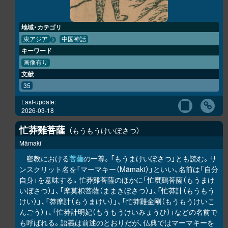
地域・カテゴリ
東アジア
中国神話
キーワード
画像有り
文献
35
Last-update:
2026-03-18
忙莽雞菩薩
もうもうけいぼさつ
Māmakī
密教における
菩薩
の一尊。「もうまけいぼさつ」とも読む。サ
ンスクリット名を「マーマキー（Māmakī）」といい、名前は「自分
自身」を意味する。忙莽雞菩薩のほかに「忙麼鷄菩薩（もうまけ
いぼさつ）」、「摩莫枳菩薩（ままきぼさつ）」、「忙莽計（もうもう
けい）」、「莽摩計（もうまけい）」、「忙莽雞金剛（もうもうけいこ
んごう）」、「忙莽計明妃（もうもうけいみょうひ）」などの名前で
も呼ばれる。語義は前述のとおりだが、仏典ではマーマキーを