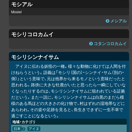
モシアル
Mosiel
メシアル
モシリコ
ロ
カムイ
コタンコ
ロ
カムイ
モシリシンナイサム
アイヌに伝わる妖怪の一種。様々な動物に化けては人間を付
けねらうという。語義は「モシリ（国の）・シンナイ・サム（別の・
側）」という意味で、元は他界から来るモノという意味だったと
思われる。路傍に大きな牡鹿がいたと思ったら一瞬にしていな
くなったりするのは、モシリシンナイサムに狙われている証拠
だという。また一説に、モシリシンナイサムは白黒のまだら模
様のある馬ほどの大きさの化け物で、村はずれの湿地帯などに
あらわれ、その姿や足跡を見ると、長生きできずに一生不幸で
過ごすことになるという。
地域・カテゴリ
日本
アイヌ