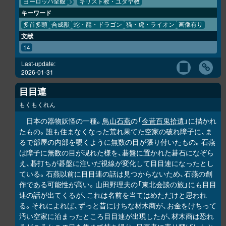
ヨーロッパ全般
キリスト教・ユダヤ教
キーワード
多首多頭
合成獣
蛇・龍・ドラゴン
猫・虎・ライオン
画像有り
文献
14
Last-update:
2026-01-31
目目連
もくもくれん
日本の器物妖怪の一種。
鳥山石燕
の「
今昔百鬼拾遺
」に描かれ
たもの。誰も住まなくなった荒れ果てた空家の破れ障子に、ま
るで部屋の内部を覗くように無数の目が張り付いたもの。石燕
は障子に無数の目が現れた様を、碁盤に置かれた碁石になぞら
え、碁打ちが碁盤に注いだ視線が変化して目目連になったとし
ている。石燕以前に目目連の話は見つからないため、石燕の創
作である可能性が高い。山田野理夫の「東北会談の旅」にも目目
連の話が出てくるが、これは名前を当てはめただけと思われ
る。それによれば、ずっと昔にけちな材木商が、お金をけちって
汚い空家に泊まったところ目目連が出現したが、材木商は恐れ