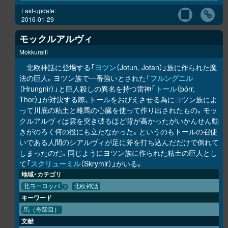
Last-update:
2016-01-29
モックルアルヴィ
Mokkuralfi
北欧神話に登場する「
ヨツン
（Jotun, Jotan）」族に作られた魔
法の巨人。ヨツン族で一番強いとされた「
フルングニル
（Hrungnir）」と巨人殺しの異名を持つ雷神「
トール
（þórr,
Thor）」が対決する際、トールをおびえさせる為にヨツン族によ
って川底の粘土と雌馬の心臓を使って作り出されたもの。モッ
クルアルヴィは雲を突き破るほど背が高かったがいかんせん動
きがのろく何の役にも立たなかった。というのもトールの召使
いである人間のシアルヴィが足に斧を打ち込んだだけで倒れて
しまったのだ。同じようにヨツン族に作られた粘土の巨人とし
て「
スクリューミル
（Skrymir）」がいる。
地域・カテゴリ
北ヨーロッパ
北欧神話
キーワード
馬（奇蹄目）
文献