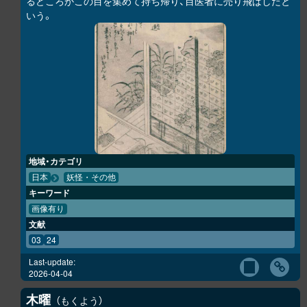
るどころかこの目を集めて持ち帰り、目医者に売り飛ばしたと
いう。
地域・カテゴリ
日本
妖怪・その他
キーワード
画像有り
文献
03
24
Last-update:
2026-04-04
木曜
もくよう