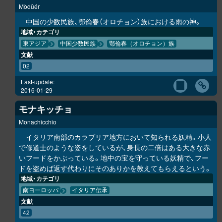
Mòdūér
中国の少数民族、鄂倫春（オロチョン）族における雨の神。
地域・カテゴリ
東アジア
中国少数民族
鄂倫春（オロチョン）族
文献
02
Last-update:
2016-01-29
モナキッチョ
Monachicchio
イタリア南部のカラブリア地方において知られる妖精。小人
で修道士のような姿をしているが、身長の二倍はある大きな赤
いフードをかぶっている。地中の宝を守っている妖精で、フー
ドを盗めば返す代わりにそのありかを教えてもらえるという。
地域・カテゴリ
南ヨーロッパ
イタリア伝承
文献
42