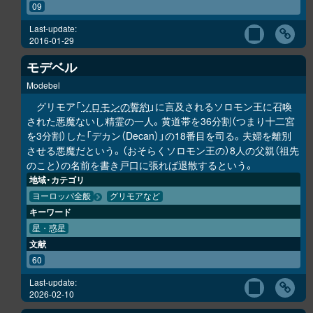
09
Last-update:
2016-01-29
モデベル
Modebel
グリモア「
ソロモンの誓約
」に言及されるソロモン王に召喚
された悪魔ないし精霊の一人。黄道帯を36分割（つまり十二宮
を3分割）した「デカン（Decan）」の18番目を司る。夫婦を離別
させる悪魔だという。（おそらくソロモン王の）8人の父親（祖先
のこと）の名前を書き戸口に張れば退散するという。
地域・カテゴリ
ヨーロッパ全般
グリモアなど
キーワード
星・惑星
文献
60
Last-update:
2026-02-10