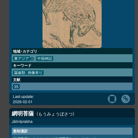
地域・カテゴリ
東アジア
中国神話
キーワード
齧歯類
画像有り
文献
35
Last-update:
2026-02-01
網明菩薩
もうみょうぼさつ
Jālinīprabha
意味漢訳