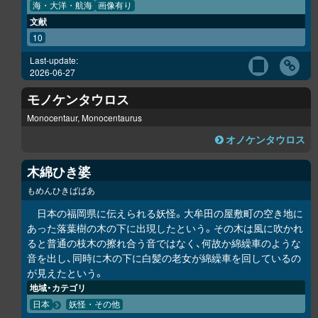
海・大洋・航海
画像有り
文献
10
Last-update:
2026-06-27
モノケンタウロス
Monocentaur, Monocentaurus
オノケンタウロス
木綿ひき婆
もめんひきばばあ
日本の福岡県に伝えられる妖怪。大牟田の屋敷町の空き地に
あった落葉樹の木の下に出現したという。その木は風に吹かれ
ると普通の枝木の擦れ合う音ではなく、何故か綿繰車のような
音を出し、同時に木の下に白髪の老女が綿繰車を回しているの
が見えたという。
地域・カテゴリ
日本
妖怪・その他