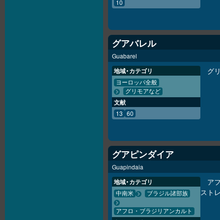
10
グアバレル
Guabarel
グリ
地域・カテゴリ
ヨーロッパ全般
グリモアなど
文献
13
60
グアピンダイア
Guapindaia
アフ
地域・カテゴリ
ストレ
中南米
ブラジル諸部族
アフロ・ブラジリアンカルト