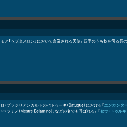
モア「
ヘプタメロン
」において言及される天使。四季のうち秋を司る長の
ロ・ブラジリアンカルトのバトゥーキ（Batuque）における「
エンカンタ
・ベラミノ（Mestre Belamino）」などの名でも呼ばれる。「
セウ・トゥルキ