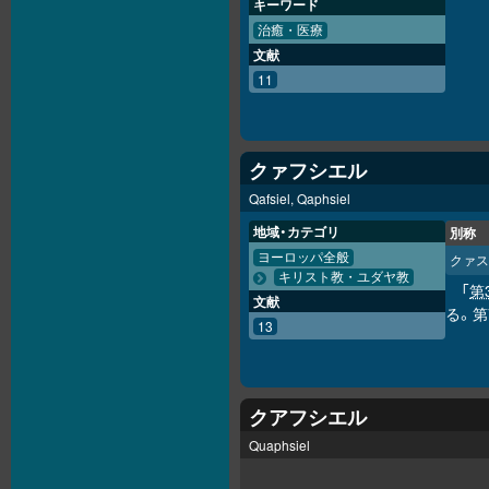
キーワード
治癒・医療
文献
11
クァフシエル
Qafsiel, Qaphsiel
地域・カテゴリ
別称
ヨーロッパ全般
クァス
キリスト教・ユダヤ教
「
第
文献
る。
13
クアフシエル
Quaphsiel