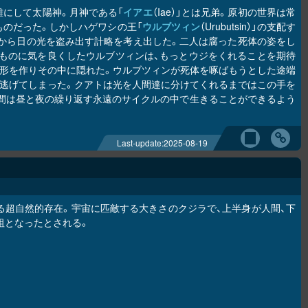
にして太陽神。月神である「
イアエ
（Iae）」とは兄弟。原初の世界は常
ものだった。しかしハゲワシの王「
ウルブツィン
（Urubutsin）」の支配す
から日の光を盗み出す計略を考え出した。二人は腐った死体の姿をし
ものに気を良くしたウルブツィンは、もっとウジをくれることを期待
形を作りその中に隠れた。ウルブツィンが死体を啄ばもうとした途端
逃げてしまった。クアトは光を人間達に分けてくれるまではこの手を
間は昼と夜の繰り返す永遠のサイクルの中で生きることができるよう
Last-update:
2025-08-19
る超自然的存在。宇宙に匹敵する大きさのクジラで、上半身が人間、下
祖となったとされる。