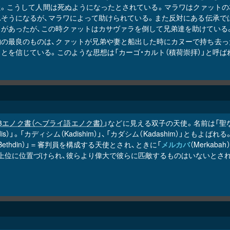
た。こうして人間は死ぬようになったとされている。マラワはクァットの
れそうになるが、マラワによって助けられている。また反対にある伝承では
とがあったが、この時クァットはカサヴァラを倒して兄弟達を助けている
物の最良のものは、クァットが兄弟や妻と船出した時にカヌーで持ち去っ
とを信じている。このような思想は「カーゴ・カルト（積荷崇拝）」と呼
3エノク書（ヘブライ語エノク書）
」などに見える双子の天使。名前は「聖
ddis）」。「カディシム（Kadishim）」、「カダシム（Kadashim）」とも
Bethdin）」＝審判員を構成する天使とされ、ときに「
メルカバ
（Merkabah
）上位に位置づけられ、彼らより偉大で彼らに匹敵するものはいないとされ