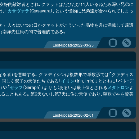
友好的敵対者とされ、クァットはたびたび11人いるねたみ深い兄弟に
、「
カサヴァラ
（Qasavara）」という怪物に兄弟達が食べられてしまっ
。
た。人々はいつの日かクァットがこういった品物を舟に満載して帰還
ばれ南洋先住民の間で普遍的である。
Last-update:
2022-03-25
なる者」を意味する。クァディシンは複数形で単数形では「クァディス
よばれる。同じく双子の天使たちである「
イリン
（Irin, Irrin）」とともに「ベト・デ
）」や「
セラフ
（Seraph）」よりも（あるいは最上位とされる
メタトロン
よ
ることもある。第6天ないし第7天に住む天使であり、聖歌で神を賛美
Last-update:
2026-02-01