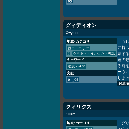
03
グィディオン
Gwydion
も
地域・カテゴリ
に持つ
西ヨーロッパ
蒙す
ケルト・アイルランド神話
達の
キーワード
る時
知恵・学問
ーウ
文献
しま
01
09
関連項
クィリクス
Quirix
グ
地域・カテゴリ
である