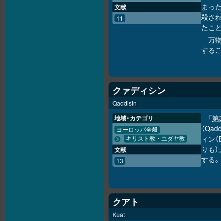
まっ
文献
殺さ
11
たこ
万
するこ
クァディシン
Qaddisin
「
第
地域・カテゴリ
（Qa
ヨーロッパ全般
ィン（
キリスト教・ユダヤ教
りも
文献
する。
13
クアト
Kuat