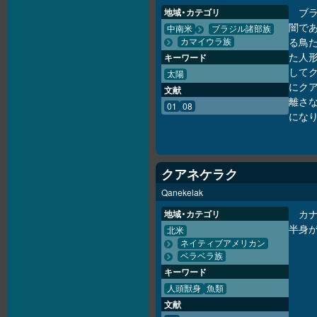
ブ
地域・カテゴリ
闇で
中南米
ブラジル諸部族
る鳥
カマイウラ族
た人
キーワード
して
太陽
にク
文献
離さ
01
08
にな
クアネケラク
Qanekelak
カ
地域・カテゴリ
半身
北米
ネイティブアメリカン
ベラベラ族
キーワード
人頭獣身
魚類
文献