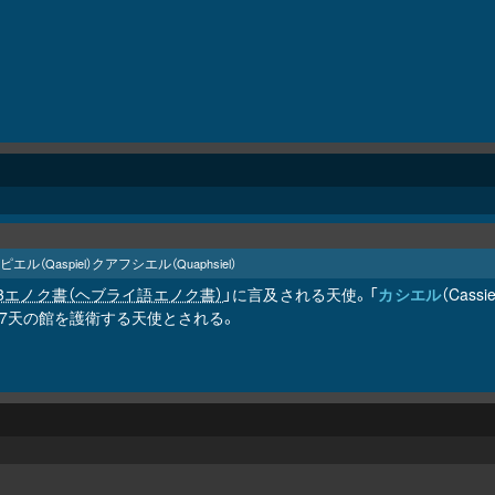
ピエル
クアフシエル
（Qaspiel）
（Quaphsiel）
3エノク書（ヘブライ語エノク書）
」に言及される天使。「
カシエル
（Cassie
第7天の館を護衛する天使とされる。