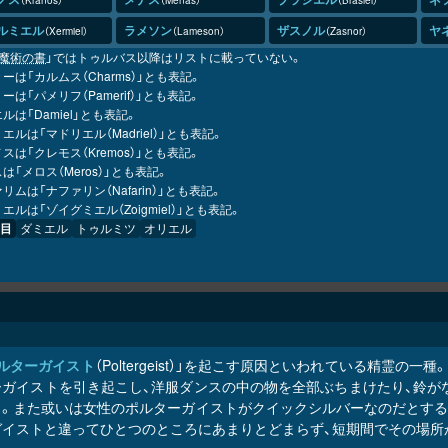
ルミエル
ラメソン
ザスノル
ヤ
Xermiel
Lameson
Zasnor
魔術の書
」ではトゥルバス以降はリストに載っていない。
ーは「カルムス（Charms）」とも表記。
ーは「パメリフ（Pamerif）」とも表記。
ルは「Damiel」とも表記。
エルは「マドリエル（Madriel）」とも表記。
スは「クレモス（Kremos）」とも表記。
は「メロス（Meros）」とも表記。
リムは「ナファリン（Nafarin）」とも表記。
エルは「ゾイグミエル（Zoigmiel）」とも表記。
目
ダミエル
トゥルミツ
オリエル
ルターガイスト
（Poltergeist）」を起こす原因といわれている精
ーガイストを引き起こし、洋服ダンスの中の物を全部ぶちまけたり、鈴が
う。また或いは女性のポルターガイストがクイックシルバーなのだとする
ガイストと違ってひとつのところにあまりとどまらず、短期間でその場所