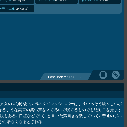
ネディエル
Janediel
Last-update:
2026-05-09
霊の一種。男女の区別があり、男のクイックシルバーはよりいっそう騒々しいポ
なるような高音の笑い声を立てるので寝てるものでも絶対目を覚ます
説もある。口紅などで「Ｑ」と書いた落書きを残していく。普通のポル
から居なくなるとされる。