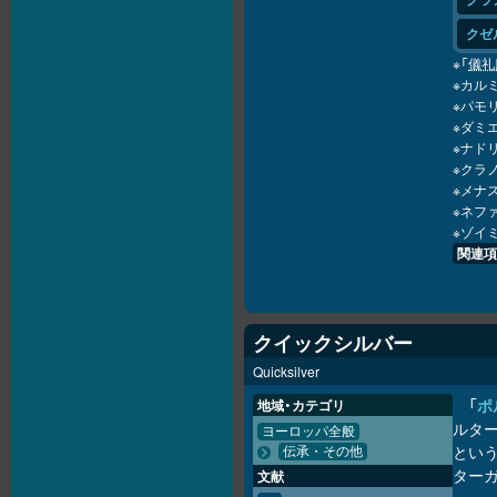
クゼ
※「
儀礼
※カルミ
※パモリ
※ダミエ
※ナドリ
※クラノ
※メナス
※ネファ
※ゾイミ
関連項
クイックシルバー
Quicksilver
「
ポ
地域・カテゴリ
ルタ
ヨーロッパ全般
とい
伝承・その他
ター
文献