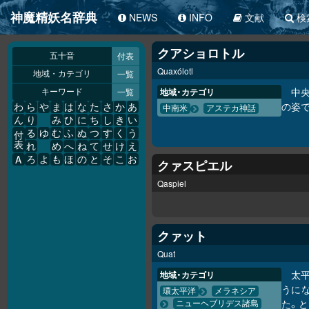
神魔精妖名辞典
NEWS
INFO
文献
検
クアショロトル
付表
五十音
Quaxólotl
一覧
地域・カテゴリ
中
一覧
地域・カテゴリ
キーワード
の姿
わ
ら
や
ま
は
な
た
さ
か
あ
中南米
アステカ神話
ん
り
み
ひ
に
ち
し
き
い
る
ゆ
む
ふ
ぬ
つ
す
く
う
付
表
れ
め
へ
ね
て
せ
け
え
A
ろ
よ
も
ほ
の
と
そ
こ
お
クァスピエル
Qaspiel
クァット
Quat
太
地域・カテゴリ
うに
環太平洋
メラネシア
た。と
ニューヘブリデス諸島