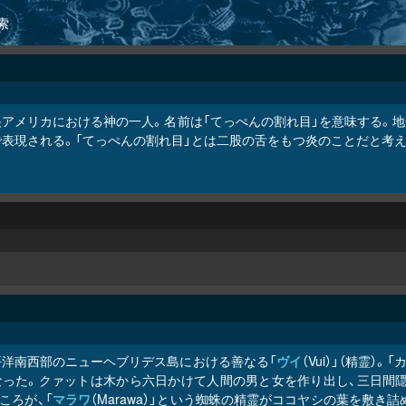
索
央アメリカにおける神の一人。名前は「てっぺんの割れ目」を意味する。地
で表現される。「てっぺんの割れ目」とは二股の舌をもつ炎のことだと考
平洋南西部のニューヘブリデス島における善なる「
ヴイ
（Vui）」（精霊
なった。クァットは木から六日かけて人間の男と女を作り出し、三日間隠
ころが、「
マラワ
（Marawa）」という蜘蛛の精霊がココヤシの葉を敷