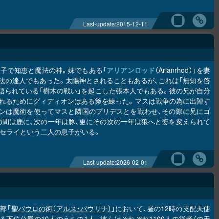
Last-update:
2015-12-11
」の息子で知恵と魔法の神。妹でもある「
アリアンロッド
（Arianrhod）」を妻
魔法の達人でもあった。太陽神とされることもあるが、これは「無知を啓
語られている「樹木の戦い」を起こした張本人でもある。彼の兄が自分
れるためにグィディオンはある策を練った。マスは戦争の為に出陣す
ンは魔術を使ってマスと隣国のプリデスとを戦わせ、その隙に兄にゴ
の間は鹿に、次の一年は豚、更にその次の一年は狼へと姿を変えられて
セライという二人の息子がいる。
Last-update:
2026-02-01
3部「
聖パウロの術（アルス・パウリナ）
」において、昼の12時の支配天使
ている下位公爵の10人のうちの1人。彼らはそれぞれ1100人の従者（の天