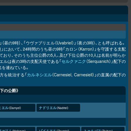
昼の9時）、「ウヴァブリエル（Uvabriel）」（夜の3時）、とも呼ばれる。
）
」において、24時間のうち昼の9時「カロン（Karron）」を守護する支配
えており、そのうち主位公爵の5人、及び下位公爵の10人は名前が明らか
リエルは夜の3時の支配天使である「
セルクァニク
（Serquanich）」配下の
名を連ねている。
東方を統治する「
カルネシエル
（Carnesiel, Carnesiell）」の直属の配下の
下の公爵》
ミエル
ナドリエル
Damyel
Nadriel
ファリム
ゾイミエル
トゥルバス
Nefarym
Zoymiel
Trubas