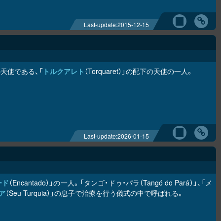
Last-update:
2015-12-15
天使である、「
トルクアレト
（Torquaret）」の配下の天使の一人。
Last-update:
2026-01-15
ード
（Encantado）」の一人。「タンゴ・ドゥ・パラ（Tangó do Pará）」、「メ
ア
（Seu Turquia）」の息子で治療を行う儀式の中で呼ばれる。