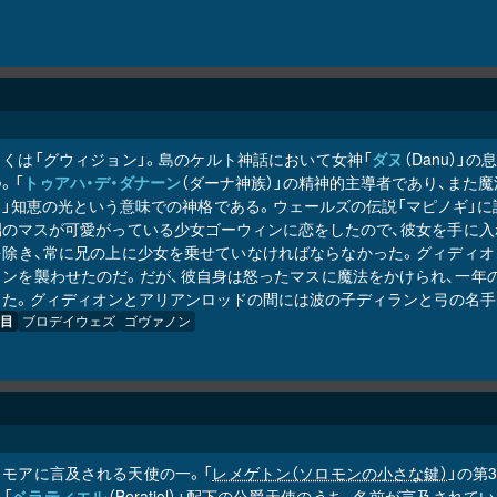
しくは「グウィジョン」。島のケルト神話において女神「
ダヌ
（Danu）
。「
トゥアハ・デ・ダナーン
（ダーナ神族）」の精神的主導者であり、また
る」知恵の光という意味での神格である。ウェールズの伝説「マピノギ」に
甥のマスが可愛がっている少女ゴーウィンに恋をしたので、彼女を手に入
を除き、常に兄の上に少女を乗せていなければならなかった。グィディオ
ィンを襲わせたのだ。だが、彼自身は怒ったマスに魔法をかけられ、一年
った。グィディオンとアリアンロッドの間には波の子ディランと弓の名手
目
ブロデイウェズ
ゴヴァノン
リモアに言及される天使の一。「
レメゲトン（ソロモンの小さな鍵）
」の第
「
ベラティエル
（Beratiel）」配下の公爵天使のうち、名前が言及され