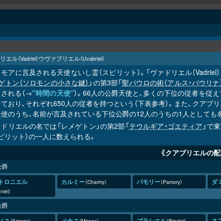
リエル
ウヴァブリエル
（Vadriel）
（Uvabriel）
モアに言及される天使ないし霊（スピリット）。「ヴァドリエル（Vadriel）」（
ゲトン（ソロモンの小さな鍵）
」の第3部「
聖パウロの術（アルス・パウリナ
される（→
"時間の天使"
）。66人の公爵天使と、多くの下位の従者を従
ており、それぞれ650人の従者を持つという（下表参考）。また、クアブ
天使のうち、名前が言及されている下位公爵の12人のうちの1人としても
ァドリエルの名では「レメゲトン」の第2部「
テウルギア・ゴエティア
」で
ピリット）の一人に数えられる。
《クアブリエルの配
公爵
トロニエル
カルミー
パモリー
ダ
Charmy
Pamory
niel
公爵
ノス
メナス
ブラシエル
ネ
Kranos
Menas
Brasiel