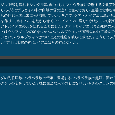
ラジル中部を流れるシング川流域に住むカマイウラ族に登場する文化英雄
あり、人間はずっとその中の白蟻の塚の近くに住んでおり、生活は悲惨な
たちの住む王国は常に光り輝いていた。そこで、クアトとイアエは鳥たち
形を作り、これにハエをたからせてウルブツィンに送りつけた。この捧げ
クアトとイアエの元を訪れることにした。クアトとイアエはまた死体の人
アトはウルブツィンの足をつかんだ。ウルブツィンの家来は恐れて飛んで
ないといい、ウルブツィンはついに光の秘密を彼らに教えた。こうして人
り、クアトは太陽の神に、イアエは月の神になった。
ナダの先住民族、ベラベラ族の伝承に登場する、ベラベラ族の起源に関わ
がクジラの姿をしていた。後に完全な人間の姿になり、シャチのクランの