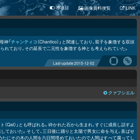
画像資料便覧
LINK
凖項目
母神「
チャンティコ
（Chantico）」と関連しており、双子を象徴する双頭
えられており、その延長で二元性を象徴する神とも考えられていた。
Last-update:
2015-12-02
クァフシエル
）。「カト（Qat）」とも呼ばれる。砕かれた石から生まれ、すぐに成長し話すよ
しておいた。そして、三日後に踊りと太陽で男女に命を与え、喜ばせ
き詰めたにその木の人間を六日間埋めておいたので人間はすべて腐ってし