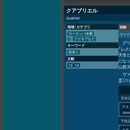
クアブリエル
Quabriel
地域・カテゴリ
別称
ヨーロッパ全般
ヴァド
グリモアなど
グリ
キーワード
「
レメ
表有り
天使と
文献
になっ
13
14
公爵
ヴ
霊（ス
主位
アス
Astro
下位
クラ