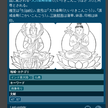
院
に配される「
大力金剛菩薩
（だいりきこんごうぼさつ）」と同
尊とされる。
種字
は「
गः（gaḥ）
」、
密号
は「大力金剛（たいりきこんごう）」、「護
戒金剛（ごかいこんごう）」、
三昧耶形
は蓮華、鉢器、印相は鉢
印。
地域・カテゴリ
インド亜大陸
仏教
キーワード
画像有り
文献
47
57
Last-update: