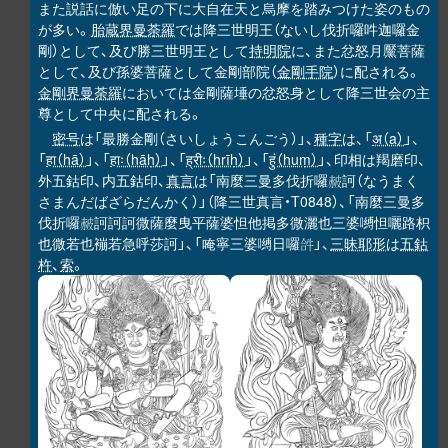
また説話に倣い足の下に大自在天と烏摩を踏みつけた姿のもの
が多い。
胎蔵界曼荼羅
では降三世明王（ないし伐折囉吽迦囉金
剛）として、及び勝三世明王として
持明院
に、また忿怒月黶菩薩
として、及び孫婆菩薩として金剛部院（
金剛手院
）に配される。
金剛界曼荼羅
においては金剛薩埵の忿怒身として降三世会の主
尊として中央に配される。
密号
は「最勝金剛（さいしょうこんごう）」、
種字
は、「
अ（a）
」、
「
हा（hā）
」、「
हाः（hāḥ）
」、「
ह्रीः（hrīḥ）
」、「
हुं（huṃ）
」、印相は羯磨印、
外五鈷印、内五鈷印、
真言
は「南麼三曼多伐折囉
訶（なうまく
𧹞
さまんだばざらだんかく）」（降三世真言・T0848）、「南麼三曼多
伐折囉
訶訶訶微薩麼曳平薩婆怛他掲多微灑也三婆嚩怛囇路枳
𧹞
也微若也䙖若急呼莎訶」、「唵寧三婆嚩日囉
」、
三昧耶形
は
五鈷
𤙖
杵
、
索
。