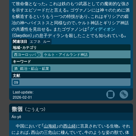
て致命傷となった。これは鉄のもつ武器としての魔術的な強さ
を示すエピソードだと言える。ゴヴァノンには神々のために酒
を醸造するというもう一つの特技があり、これはギリシアの鍛
冶の神ヘパイストスと同様なので、ケルト神話とギリシア神話
の共通性を見出せる。またゴヴァノンは「
グィディオン
（Gwydion）」の息子ディランを殺したことでも知られている。
関連項目
エフネ
ルー
地域・カテゴリ
西ヨーロッパ
ケルト・アイルランド神話
キーワード
酒
鍛冶・鉱山・鉱業
文献
09
Last-update:
2026-02-01
ごうえつ
𢕟
𢓨
Áo-yē
中国において「
山海経
」の
西山経
に言及されている生物。それ
によれば、西山の三危山に棲んでいて、牛のような姿の獣で、体