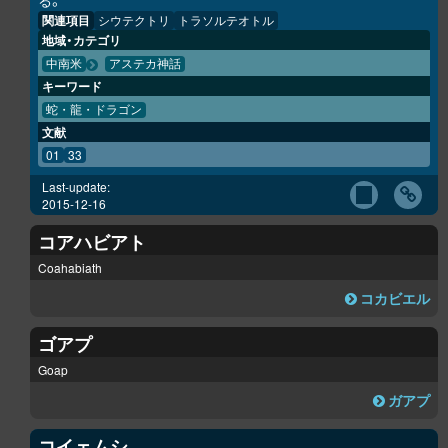
る。
関連項目
シウテクトリ
トラソルテオトル
地域・カテゴリ
中南米
アステカ神話
キーワード
蛇・龍・ドラゴン
文献
01
33
Last-update:
2015-12-16
コアハビアト
Coahabiath
コカビエル
ゴアプ
Goap
ガアプ
コイェムシ