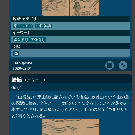
地域・カテゴリ
東アジア
中国神話
キーワード
多首多頭
画像有り
文献
35
Last-update:
2026-02-01
鮯鮯
こうこう
Gé-gé
「
山海経
」の
東山経
に記されている怪魚。跂踵山という山の麓
の深沢に棲み、全体としては鯉のような姿をしているが足が6
本生えており、尾は鳥のようだという。自分の名で（つまり
鮯鮯
と）鳴くとされる。