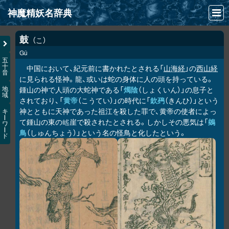
神魔精妖名辞典
NEWS
鼓
こ
Gǔ
INFO
五
十
中国において、紀元前に書かれたとされる「
山海経
」の
西山経
音
文献
に見られる怪神。龍、或いは蛇の身体に人の頭を持っている。
鍾山の神で人頭の大蛇神である「
燭陰
（しょくいん）」の息子と
地
域
検索
されており、「
黄帝
（こうてい）」の時代に「
欽䲹
（きんひ）」という
神とともに天神であった祖江を殺した罪で、黄帝の使者によっ
キ
凖項目
ー
て鍾山の東の
崖で殺されたとされる。しかしその悪気は「
鵕
𡺯
ワ
ー
鳥
（しゅんちょう）」という名の怪鳥と化したという。
ド
画像資料便覧
LINK