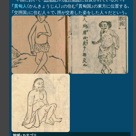
「
貫匈人
（かんきょうじん）」の住む「貫匈国」の東方に位置する、
「交脛国」に住む人々で、脛が交差した姿をした人々だという。
地域・カテゴリ