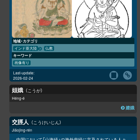
地域・カテゴリ
インド亜大陸
仏教
キーワード
画像有り
Last-update:
2026-02-24
姮娥
こうが
Héng-é
嫦娥
交脛人
こうけいじん
Jiāojìng-rén
中国において「
山海経
」の
海外南経
に言及されている人々。