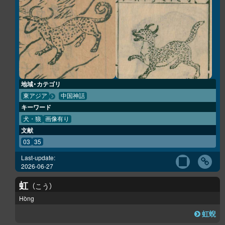
地域・カテゴリ
東アジア
中国神話
キーワード
犬・狼
画像有り
文献
03
35
Last-update:
2026-06-27
虹
こう
Hòng
虹蜺