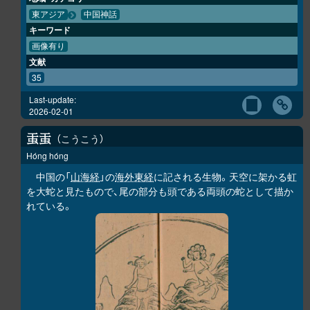
東アジア
中国神話
キーワード
画像有り
文献
35
Last-update:
2026-02-01
こうこう
𧈫
𧈫
Hóng hóng
中国の「
山海経
」の
海外東経
に記される生物。天空に架かる虹
を大蛇と見たもので、尾の部分も頭である両頭の蛇として描か
れている。