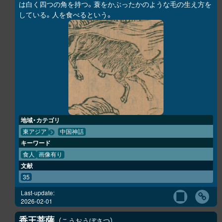
は白く四つの角を持つ。蓑をかぶったかのような毛の生え方を
している。人を食べるという。
地域・カテゴリ
東アジア
中国神話
キーワード
食人
画像有り
文献
35
Last-update:
2026-02-01
香王菩薩
こうおうぼさつ