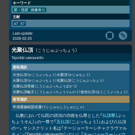
キーワード
星・惑星
画像有り
文献
47
57
Last-update:
2026-02-25
光聚仏頂
こうじゅぶっちょう
Tejorāśi-cakravartin
意味漢訳
火光仏頂
火聚頂
（かこうぶっちょう）
（かじゅちょう）
火聚仏頂
光聚仏頂
（かじゅぶっちょう）
（こうじゅぶっちょう）
光聚仏頂菩薩
（こうじゅぶっちょうぼさつ）
光聚仏頂輪王
放光仏頂
（こうじゅぶっちょうりんのう）
（ほうこうぶっちょう）
音写漢訳
帝儒囉施鄔瑟抳灑
（ていじゅらしうしゅにしゃ）
仏教において仏陀の頭頂の功徳を仏尊とした「
仏頂尊
（ぶっ
ちょうそん）」の一尊で「
五仏頂
（ごぶっちょう）」および八仏頂
の一。サンスクリット名は「テージョーラーシチャクラヴァル
ティン（Tejorāśi-cakravartin）」ないし「テージョーラーシィウ