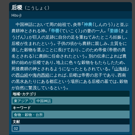
后稷
こうしょく
Hòu-jì
中国神話において周の始祖で、炎帝「
神農
（しんのう）」と並ぶ
農耕神とされる神。「
帝嚳
（ていこく）」の妻の一人。「
姜嫄
（きょ
うげん）」が巨人の足跡に自分の足を重ねてみたところ妊娠し、
后稷が生まれたという。子供の頃から農耕に親しみ、土質をに
適した穀物を選ぶことに長けており、このため帝俊（帝嚳の異
名とされる）に農師に任命されたという。別の伝承によれば農
耕の始めが后稷であり、地上に色々な穀物をもたらしたため、
死後農耕の神とされるようになったともされている。「
山海経
」
の
西山経
や
海内西経
によれば、后稷は帝嚳の息子であり、西南
の黒水あたりにある都広という場所にある后稷の墓では、穀物
が自然に繁茂しているという。
地域・カテゴリ
東アジア
中国神話
キーワード
食物・穀物・台所
文献
02