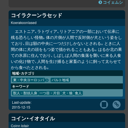
コイェムシ
コイラクーンラセッド
Koerakoonlased
エストニア、ラトヴィア、リトアニアの一部において伝承に
残る恐ろしい怪物。体の片側が人間で反対側が犬という姿をし
ており、目は額の中央に一つだけしかないとされる。ときに人
間の体に犬の頭をもつ姿で描かれることもある。はるか北の果
ての氷原に住んでおり、しばしば人間の集落を襲いに来る人食
いの化け物で、人間を生け捕ると家畜のように飼って太らせて
から食べたとされる。
地域・カテゴリ
東・中央ヨーロッパ
バルト地域
キーワード
獣人・獣頭人身
一つ目・片目
犬・狼
食人
Last-update:
2015-12-15
コイン・イオタイル
Coinn Iotair