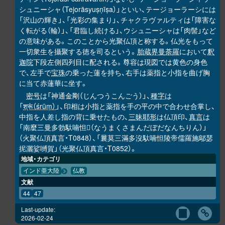
シュニーシャ（Tejorāsyuṣṇīṣa）」といい、テージョーラーシには
「沢山の輝き」、「光彩の集まり」、チャクラヴァルティは「障害な
く転がる（輪）」、「君臨し続ける」、ウシュニーシャは「肉髻」など
の意味がある。このことから光聚仏頂と称する。仏光をもって
一切衆生を攝聚する徳を司るという。
胎蔵界曼荼羅
において
釈
迦院
下段左側四列目に配される。尊容は現図では黄色の身色
で、左手で
宝珠
の乗った蓮を持ち、右手は薬指と小指を曲げ胸
に当て赤蓮華に坐す。
密号
は「神通金剛（じんつうこんごう）」、
種字
は
「
श्रूं（śrūṃ）
」、印相は小指と薬指を手の平の中で合わせ合掌し、
中指を人差し指の背に乗せたもの、
三昧耶形
は仏頂印、
真言
は
「南麼三曼多勃馱喃怛
（なうまくさまんだぼだなんちりん）」
𭌇
（火聚仏頂真言・T0848）、「曩莫三滿多沒馱喃怛陵帝儒羅施鄔瑟
抳灑娑嚩賀」（光聚仏頂真言・T0852）。
地域・カテゴリ
インド亜大陸
仏教
文献
44
47
Last-update:
2026-02-24