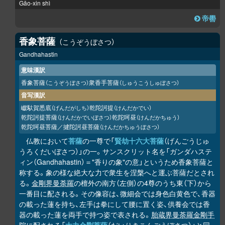
Gāo-xin shì
帝嚳
香象菩薩
こうぞうぼさつ
Gandhahastin
意味漢訳
香象菩薩
衆香手菩薩
（こうぞうぼさつ）
（しゅうこうしゅぼさつ）
音写漢訳
巘馱賀悉底
乾陀訶提
（げんだがしち）
（けんだかでい）
乾陀訶提菩薩
乾陀呵昼
（けんだかでいぼさつ）
（けんだかちゅう）
乾陀呵昼菩薩／揵陀訶昼菩薩
（けんだかちゅうぼさつ）
仏教において
菩薩
の一尊で「
賢劫十六大菩薩
（げんごうじゅ
うろくだいぼさつ）」の一。サンスクリット名を「ガンダハステ
ィン（Gandhahastin）＝"香りの象"の意」というため香象菩薩と
称する。象の様な絶大な力で衆生を涅槃へと運ぶ菩薩だとされ
る。
金剛界曼荼羅
の檀外の南方（左側）の4尊のうち東（下）から
一番目に配される。その像容は、微細会では身色白黄色で、香器
の載った蓮を持ち、左手は拳にして腰に置く姿、供養会では香
器の載った蓮を両手で持つ姿で表される。
胎蔵界曼荼羅
金剛手