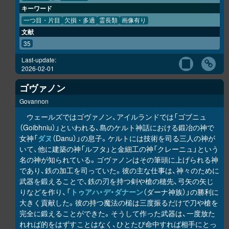
キーワード
一つ目・片目
欠損・多過
霊長類
画像有り
文献
35
Last-update:
2026-02-01
ゴヴァノン
Govannon
ウェールズではゴヴァノン、アイルランドでは「ゴブニュ
（Goibhniu）」といわれる、島のケルト神話における鍛冶の神で
女神「
ダヌ
（Danu）」の息子。ケルトには技術を司る三人の神が
いて、他に建築の神「ルフタ」と金細工の神「クレーニュ」という
名の神が知られている。ゴヴァノンはその筆頭に上げられる神
であり、鉄の加工を司っていた。彼の主な仕事は、神々のために
武器を鍛えることで、鉄の刃を持つ剣や槍の穂先、弓矢の矢じ
りなどを作り、「
トゥアハ・デ・ダナーン
（ダーナ神族）」の勝利に
大きく貢献した。彼の持つ魔法の槌は三度振るだけで刀や槍を
完全に鍛えることができた。そうして作った武器は、一度放た
れれば的をはずすことはなく、ひとたび命中すれば相手にとっ