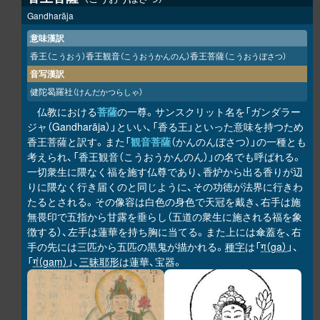
Gandharāja
意味漢訳
香王
香王観音
香王菩薩
（こうおう）
（こうおうかんのん）
（こうおうぼさつ）
音写漢訳
健陀曷羅社
（けんだかつらしゃ）
仏教における
菩薩
の一尊。サンスクリット名を「ガンダラー
ジャ（Gandharāja）」といい、「香る王」といった意味を持つため
香王菩薩と訳す。また「
観音菩薩
（かんのんぼさつ）」の一種とも
考えられ、「香王観音（こうおうかんのん）」の名でも呼ばれる。
一切衆生に隈なく福を施す仏尊であり、香炉から出る香りが辺
りに隈なく行き届くのと同じように、その功徳が法界に行きわ
たるとされる。その像容は白色の身色で天冠を戴き、右手は施
無畏印で五指から甘露を垂らし（五道の衆生に施される福を象
徴する）、左手は蓮華を持ち胸に当てる。また上には傘蓋を、右
手の先には三匹から五匹の黒鬼が描かれる。
種字
は「
ग（ga）
」、
「
गं（gaṃ）
」、
三昧耶形
は蓮華、宝器。