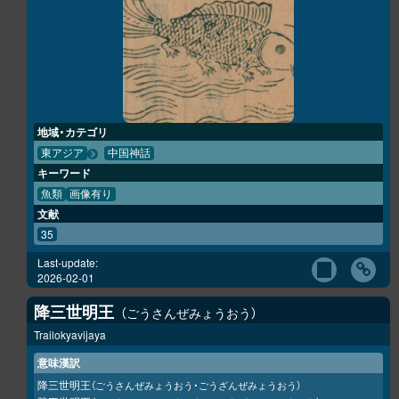
地域・カテゴリ
東アジア
中国神話
キーワード
魚類
画像有り
文献
35
Last-update:
2026-02-01
降三世明王
ごうさんぜみょうおう
Trailokyavijaya
意味漢訳
降三世明王
（ごうさんぜみょうおう・ごうざんぜみょうおう）