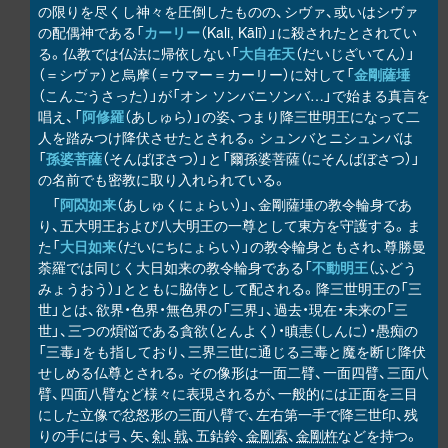
の限りを尽くし神々を圧倒したものの、シヴァ、或いはシヴァ
の配偶神である「
カーリー
（Kali, Kālī）」に殺されたとされてい
る。仏教では仏法に帰依しない「
大自在天
（だいじざいてん）」
（＝シヴァ）と烏摩（＝ウマー＝カーリー）に対して「
金剛薩埵
（こんごうさった）」が「オン ソンバニソンバ…」で始まる真言を
唱え、「
阿修羅
（あしゅら）」の姿、つまり降三世明王になって二
人を踏みつけ降伏させたとされる。シュンバとニシュンバは
「
孫婆菩薩
（そんばぼさつ）」と「爾孫婆菩薩（にそんばぼさつ）」
の名前でも密教に取り入れられている。
「
阿閦如来
（あしゅくにょらい）」、金剛薩埵の教令輪身であ
り、五大明王および八大明王の一尊として東方を守護する。ま
た「
大日如来
（だいにちにょらい）」の教令輪身ともされ、尊勝曼
荼羅では同じく大日如来の教令輪身である「
不動明王
（ふどう
みょうおう）」とともに脇侍として配される。降三世明王の「三
世」とは、欲界・色界・無色界の「三界」、過去・現在・未来の「三
世」、三つの煩悩である貪欲（とんよく）・瞋恚（しんに）・愚痴の
「三毒」をも指しており、三界三世に通じる三毒と魔を断じ降伏
せしめる仏尊とされる。その像形は一面二臂、一面四臂、三面八
臂、四面八臂など様々に表現されるが、一般的には正面を三目
にした立像で忿怒形の三面八臂で、左右第一手で降三世印、残
りの手には弓、矢、
剣
、
戟
、五鈷鈴、
金剛索
、
金剛杵
などを持つ。