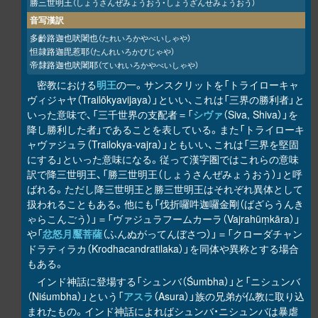
勝三世明王
（しょうさんぜみょうおう・しょうざんせみょうおう）
音写漢訳
多齡路迦也吠闍也
（たれいろかやべいしゃや）
怛隷路迦毘惹耶
（たんれいろかびじゃや）
帝隸路迦也吠闍耶
（ていれいろかやべいしゃや）
密教における
明王
の一。サンスクリットを「トライローキャ
ヴィジャヤ（Trailōkyavijaya）」といい、これは「三界の勝利者」と
いった意味で、「三千世界の支配者＝「
シヴァ
（Siva, Shiva）」を
降し勝利した者」であることを表している。また「トライローキ
ャヴァジュラ（Trailokya-vajra）」ともいい、これは「三界を堅固
にする」といった意味になる。従って漢字圏ではこれらの意味
訳で降三世明王、「勝三世明王（しょうさんぜみょうおう）」と呼
ばれる。ただし降三世明王と勝三世明王はそれぞれ異体として
扱われることもある。他にも「伐折囉吽迦囉金剛（ばざらうんき
ゃらこんごう）」＝「ヴァジュラフームカーラ（Vajrahūṃkāra）」
や「
忿怒月黶菩薩
（ふんぬがってんぼさつ）」＝「クローダチャン
ドラティラカ（Krodhacandratilaka）」を同体や異称とする場合
もある。
インド神話に登場する「シュンバ（Śumbha）」と「ニシュンバ
（Niśumbha）」という「
アスラ
（Asura）」族の兄弟が仏教に取り込
まれたもの。インド神話によればシュンバ・ニシュンバは暴虐