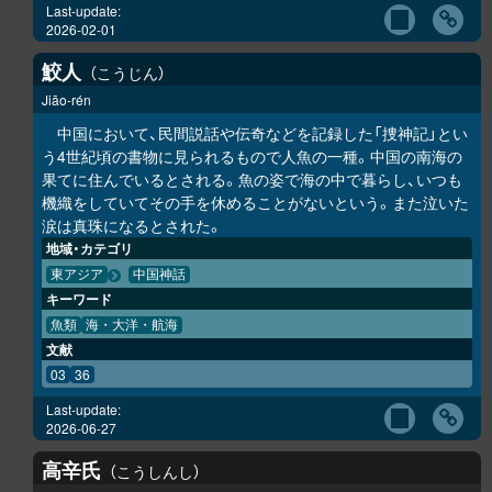
Last-update:
2026-02-01
鮫人
こうじん
Jiāo-rén
中国において、民間説話や伝奇などを記録した「捜神記」とい
う4世紀頃の書物に見られるもので人魚の一種。中国の南海の
果てに住んでいるとされる。魚の姿で海の中で暮らし、いつも
機織をしていてその手を休めることがないという。また泣いた
涙は真珠になるとされた。
地域・カテゴリ
東アジア
中国神話
キーワード
魚類
海・大洋・航海
文献
03
36
Last-update:
2026-06-27
高辛氏
こうしんし