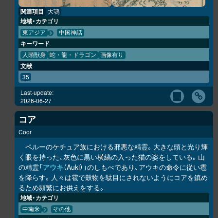
関連項目
大鶚
地域・カテゴリ
東アジア
中国神話
キーワード
人頭獣身
蛇・龍・ドラゴン
画像有り
文献
35
Last-update:
2026-06-27
コア
Coor
ペルーのケチュア族における邪悪な精霊。大きな頭と光り輝
く眼を持った、灰色に黒い横縞の入った猫の姿をしている。山
の精霊「
アウキ
（Auki）」のしもべであり、アウキの命令に従い雹
を降らす。人々は雹で穀物を駄目にされないようにコアを鎮め
るため頻繁にお供えをする。
地域・カテゴリ
中南米
その他