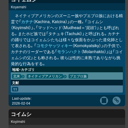
Koyemshi
ネイティブアメリカンのズーニー族やプエブロ族における精
霊で「
カチナ
（Kachina, Katcina）」の一種。「コイムシ
（Koyimshi）」、「マッドヘッド（Mudhead＝'泥頭'）」とも呼ばれ
る。またホピ族では「タチュキ（Tachuki）」と呼ばれる。カチナ
の踊りではコイェムシたちは様々な仮面をかぶった道化師とし
て表される。「
コモクヤッツィキー
（Komokyatsiky）」の子供で、
カチナのリーダーである「
モランハクト
（Molanhakto）」は「コイ
ェムシの父」とも称される。彼らは性的に未熟でありながら挑
発的な行為をする。
地域・カテゴリ
北米
ネイティブアメリカン
プエブロ族
文献
11
Last-update:
2026-02-04
コイムシ
Koyimshi