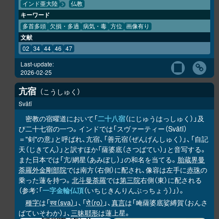
インド亜大陸
仏教
キーワード
多首多頭
欠損・多過
病気・毒
方位
画像有り
文献
02
34
44
46
47
Last-update:
2026-02-25
亢宿
こうしゅく
Svātī
密教の宿曜道において「
二十八宿
（にじゅうはっしゅく）」及
び二十七宿の一つ。インドでは「スヴァーティー（Svātī）
＝"剣"の意」と呼ばれ、亢宿、「善元宿（ぜんげんしゅく）」、「自記
天（じきてん）」と訳すほか「薩婆底（さつばてい）」と音写する。
また日本では「亢/網星（あみぼし）」の和名を当てる。
胎蔵界曼
荼羅
外金剛部院
では南方（右側）に配され、像容は左手に
赤珠
の
乗った蓮を持つ。
北斗曼荼羅
では
第三院
右側（東）に配される
（参考：「
一字金輪仏頂
（いちじきんりんぶっちょう）」）。
種字
は「
स्व（sva）
」、「
रो（ro）
」、
真言
は「唵薩婆底娑縛賀（おんさ
ばていそわか）」、
三昧耶形
は蓮上星。