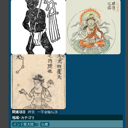
関連項目
秤宮
一字金輪仏頂
地域・カテゴリ
インド亜大陸
仏教