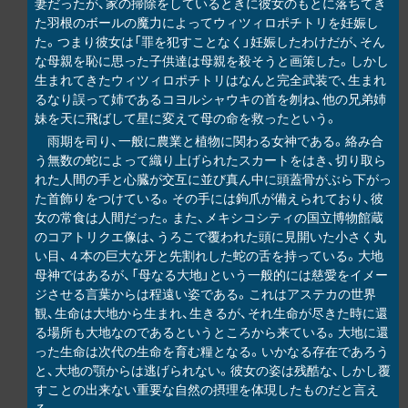
妻だったが、家の掃除をしているときに彼女のもとに落ちてき
た羽根のボールの魔力によってウィツィロポチトリを妊娠し
た。つまり彼女は「罪を犯すことなく」妊娠したわけだが、そん
な母親を恥に思った子供達は母親を殺そうと画策した。しかし
生まれてきたウィツィロポチトリはなんと完全武装で、生まれ
るなり誤って姉であるコヨルシャウキの首を刎ね、他の兄弟姉
妹を天に飛ばして星に変えて母の命を救ったという。
雨期を司り、一般に農業と植物に関わる女神である。絡み合
う無数の蛇によって織り上げられたスカートをはき、切り取ら
れた人間の手と心臓が交互に並び真ん中に頭蓋骨がぶら下がっ
た首飾りをつけている。その手には鉤爪が備えられており、彼
女の常食は人間だった。また、メキシコシティの国立博物館蔵
のコアトリクエ像は、うろこで覆われた頭に見開いた小さく丸
い目、４本の巨大な牙と先割れした蛇の舌を持っている。大地
母神ではあるが、「母なる大地」という一般的には慈愛をイメー
ジさせる言葉からは程遠い姿である。これはアステカの世界
観、生命は大地から生まれ、生きるが、それ生命が尽きた時に還
る場所も大地なのであるというところから来ている。大地に還
った生命は次代の生命を育む糧となる。いかなる存在であろう
と、大地の顎からは逃げられない。彼女の姿は残酷な、しかし覆
すことの出来ない重要な自然の摂理を体現したものだと言え