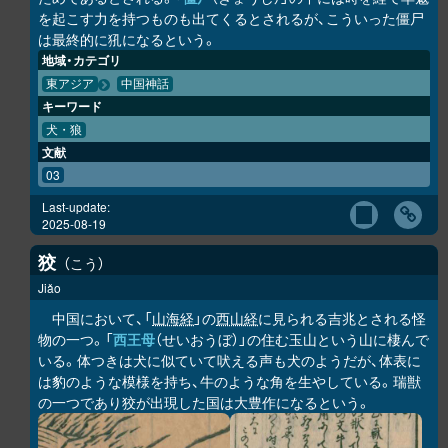
を起こす力を持つものも出てくるとされるが、こういった僵尸
は最終的に犼になるという。
地域・カテゴリ
東アジア
中国神話
キーワード
犬・狼
文献
03
Last-update:
2025-08-19
狡
こう
Jiǎo
中国において、「
山海経
」の
西山経
に見られる吉兆とされる怪
物の一つ。「
西王母
（せいおうぼ）」の住む玉山という山に棲んで
いる。体つきは犬に似ていて吠える声も犬のようだが、体表に
は豹のような模様を持ち、牛のような角を生やしている。瑞獣
の一つであり狡が出現した国は大豊作になるという。