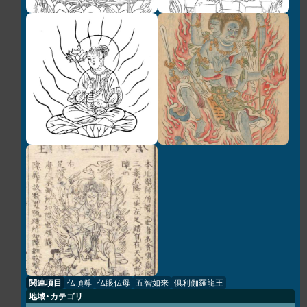
関連項目
仏頂尊
仏眼仏母
五智如来
倶利伽羅龍王
地域・カテゴリ