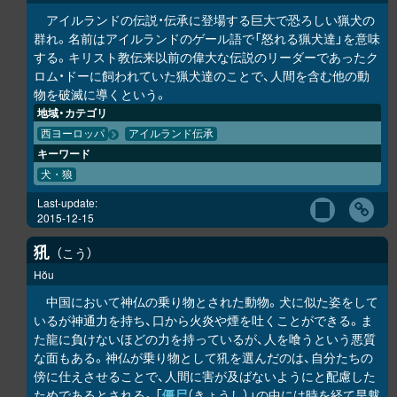
アイルランドの伝説・伝承に登場する巨大で恐ろしい猟犬の
群れ。名前はアイルランドのゲール語で「怒れる猟犬達」を意味
する。キリスト教伝来以前の偉大な伝説のリーダーであったク
ロム・ドーに飼われていた猟犬達のことで、人間を含む他の動
物を破滅に導くという。
地域・カテゴリ
西ヨーロッパ
アイルランド伝承
キーワード
犬・狼
Last-update:
2015-12-15
犼
こう
Hŏu
中国において神仏の乗り物とされた動物。犬に似た姿をして
いるが神通力を持ち、口から火炎や煙を吐くことができる。ま
た龍に負けないほどの力を持っているが、人を喰うという悪質
な面もある。神仏が乗り物として犼を選んだのは、自分たちの
傍に仕えさせることで、人間に害が及ばないようにと配慮した
ためであるとされる。「
僵尸
（きょうし）」の中には時を経て旱魃