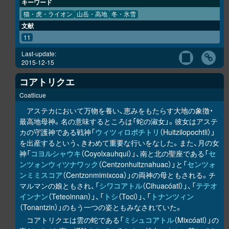
キーワード
猫・虎・ライオン
山岳・高地
冬・氷雪
文献
11
Last-update:
2015-12-15
コアトリクエ
Coatlicue
アステカにおいて万物を養い、恵みをもたらす大地の象徴・
最高地母神。名の意味するところは「蛇の淑女」。彼女はアステ
カの守護神である戦神「
ウィツィロポチトリ
（Huitzilopochtli）」
を出産するという、きわめて重要な行いをなした。また、月の女
神「
コヨルシャウキ
（Coyolxauhqui）」、南と北の聖座である「
セ
ンツォンウィツナワック
（Centzonhuitznahuac）」と「
センツォ
ンミミスコア
（Centzonmimixcoa）」の両神の母ともされる。チ
マルマンの娘ともされ、「
シワコアトル
（Cihuacóatl）」、「
テテオ
インナン
（Teteoinnan）」、「
トシ
（Toci）」、「
トナンツィン
（Tonantzin）」のもう一つの姿ともみなされていた。
コアトリクエは雲の蛇である「
ミシュコアトル
（Mixcóatl）」の