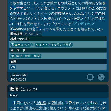
て致命傷となった。これは鉄のもつ武器としての魔術的な強さ
を示すエピソードだと言える。ゴヴァノンには神々のために酒
を醸造するというもう一つの特技があり、これはギリシアの鍛
冶の神ヘパイストスと同様なので、ケルト神話とギリシア神話
の共通性を見出せる。またゴヴァノンは「
グィディオン
（Gwydion）」の息子ディランを殺したことでも知られている。
関連項目
エフネ
ルー
地域・カテゴリ
西ヨーロッパ
ケルト・アイルランド神話
キーワード
酒
鍛冶・鉱山・鉱業
文献
09
Last-update:
2026-02-01
ごうえつ
𢕟
𢓨
Áo-yē
中国において「
山海経
」の
西山経
に言及されている生物。それ
によれば、西山の三危山に棲んでいて、牛のような姿の獣で、体