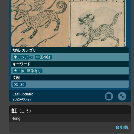
地域・カテゴリ
東アジア
中国神話
キーワード
犬・狼
画像有り
文献
03
35
Last-update:
2026-06-27
虹
こう
Hòng
虹蜺