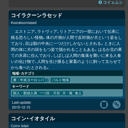
コイェムシ
コイラクーンラセッド
Koerakoonlased
エストニア、ラトヴィア、リトアニアの一部において伝承に
残る恐ろしい怪物。体の片側が人間で反対側が犬という姿をし
ており、目は額の中央に一つだけしかないとされる。ときに人
間の体に犬の頭をもつ姿で描かれることもある。はるか北の果
ての氷原に住んでおり、しばしば人間の集落を襲いに来る人食
いの化け物で、人間を生け捕ると家畜のように飼って太らせて
から食べたとされる。
地域・カテゴリ
東・中央ヨーロッパ
バルト地域
キーワード
獣人・獣頭人身
一つ目・片目
犬・狼
食人
Last-update:
2015-12-15
コイン・イオタイル
Coinn Iotair