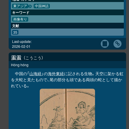
東アジア
中国神話
キーワード
画像有り
文献
35
Last-update:
2026-02-01
こうこう
𧈫
𧈫
Hóng hóng
中国の「
山海経
」の
海外東経
に記される生物。天空に架かる虹
を大蛇と見たもので、尾の部分も頭である両頭の蛇として描か
れている。