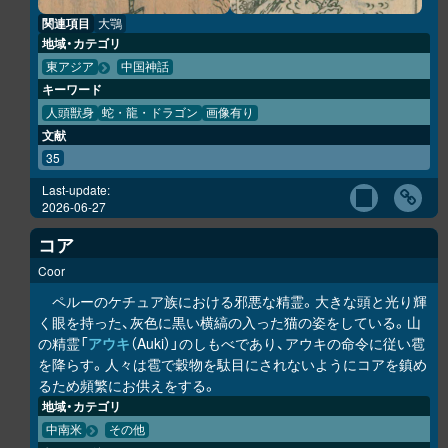
関連項目
大鶚
地域・カテゴリ
東アジア
中国神話
キーワード
人頭獣身
蛇・龍・ドラゴン
画像有り
文献
35
Last-update:
2026-06-27
コア
Coor
ペルーのケチュア族における邪悪な精霊。大きな頭と光り輝
く眼を持った、灰色に黒い横縞の入った猫の姿をしている。山
の精霊「
アウキ
（Auki）」のしもべであり、アウキの命令に従い雹
を降らす。人々は雹で穀物を駄目にされないようにコアを鎮め
るため頻繁にお供えをする。
地域・カテゴリ
中南米
その他