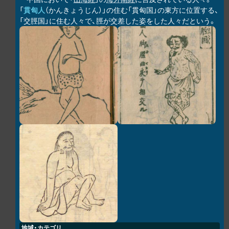
「
貫匈人
（かんきょうじん）」の住む「貫匈国」の東方に位置する、
「交脛国」に住む人々で、脛が交差した姿をした人々だという。
地域・カテゴリ