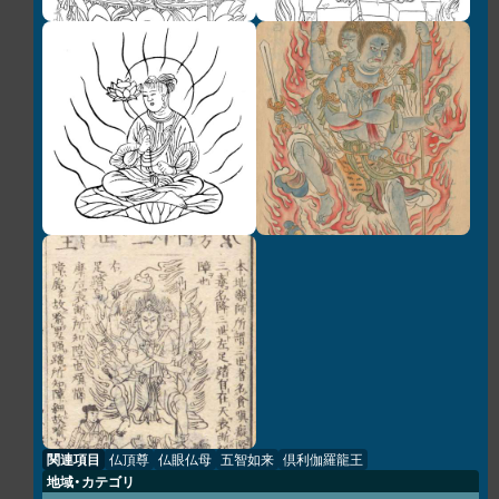
関連項目
仏頂尊
仏眼仏母
五智如来
倶利伽羅龍王
地域・カテゴリ