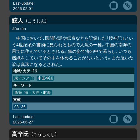
Last-update:
2026-02-01
鮫人
こうじん
Jiāo-rén
中国において、民間説話や伝奇などを記録した「捜神記」とい
う4世紀頃の書物に見られるもので人魚の一種。中国の南海の
果てに住んでいるとされる。魚の姿で海の中で暮らし、いつも
機織をしていてその手を休めることがないという。また泣いた
涙は真珠になるとされた。
地域・カテゴリ
東アジア
中国神話
キーワード
魚類
海・大洋・航海
文献
03
36
Last-update:
2026-06-27
高辛氏
こうしんし