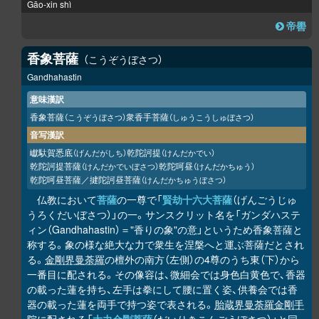
Gāo-xin shì
帝嚳
香象菩薩
こうぞうぼさつ
Gandhahastin
意味漢訳
香象菩薩
衆香手菩薩
（こうぞうぼさつ）
（しゅうこうしゅぼさつ）
音写漢訳
巘馱賀悉底
乾陀訶提
（げんだがしち）
（けんだかでい）
乾陀訶提菩薩
乾陀呵昼
（けんだかでいぼさつ）
（けんだかちゅう）
乾陀呵昼菩薩／揵陀訶昼菩薩
（けんだかちゅうぼさつ）
仏教において
菩薩
の一尊で「
賢劫十六大菩薩
（げんごうじゅ
うろくだいぼさつ）」の一。サンスクリット名を「ガンダハステ
ィン（Gandhahastin）＝"香りの象"の意」というため香象菩薩と
称する。象の様な絶大な力で衆生を涅槃へと運ぶ菩薩だとされ
る。
金剛界曼荼羅
の檀外の南方（左側）の4尊のうち東（下）から
一番目に配される。その像容は、微細会では身色白黄色で、香器
の載った蓮を持ち、左手は拳にして腰に置く姿、供養会では香
器の載った蓮を両手で持つ姿で表される。
胎蔵界曼荼羅
金剛手