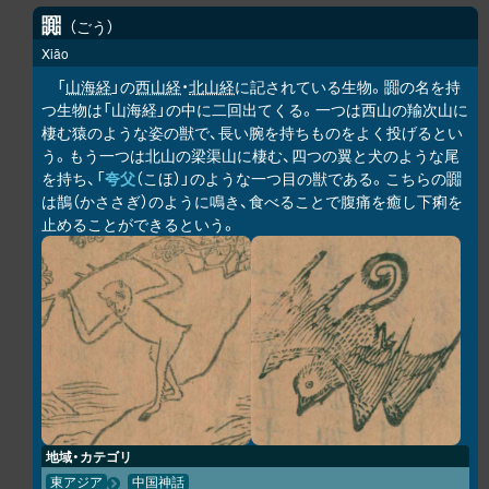
嚻
ごう
Xiāo
「
山海経
」の
西山経
・
北山経
に記されている生物。嚻の名を持
つ生物は「山海経」の中に二回出てくる。一つは西山の羭次山に
棲む猿のような姿の獣で、長い腕を持ちものをよく投げるとい
う。もう一つは北山の梁渠山に棲む、四つの翼と犬のような尾
を持ち、「
夸父
（こほ）」のような一つ目の獣である。こちらの嚻
は鵲（かささぎ）のように鳴き、食べることで腹痛を癒し下痢を
止めることができるという。
地域・カテゴリ
東アジア
中国神話