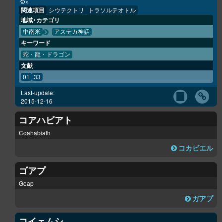
る。
関連項目
シウテクトリ
トラソルテオトル
地域・カテゴリ
中南米
アステカ神話
キーワード
蛇・龍・ドラゴン
文献
01
33
Last-update:
2015-12-16
コアハビアト
Coahabiath
コカビエル
ゴアプ
Goap
ガアプ
コイェムシ