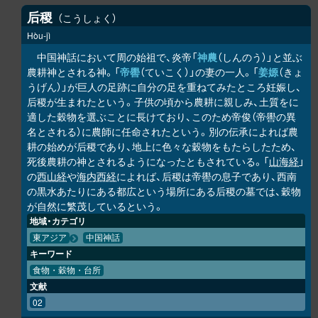
后稷
こうしょく
Hòu-jì
中国神話において周の始祖で、炎帝「
神農
（しんのう）」と並ぶ
農耕神とされる神。「
帝嚳
（ていこく）」の妻の一人。「
姜嫄
（きょ
うげん）」が巨人の足跡に自分の足を重ねてみたところ妊娠し、
后稷が生まれたという。子供の頃から農耕に親しみ、土質をに
適した穀物を選ぶことに長けており、このため帝俊（帝嚳の異
名とされる）に農師に任命されたという。別の伝承によれば農
耕の始めが后稷であり、地上に色々な穀物をもたらしたため、
死後農耕の神とされるようになったともされている。「
山海経
」
の
西山経
や
海内西経
によれば、后稷は帝嚳の息子であり、西南
の黒水あたりにある都広という場所にある后稷の墓では、穀物
が自然に繁茂しているという。
地域・カテゴリ
東アジア
中国神話
キーワード
食物・穀物・台所
文献
02