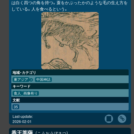
は白く四つの角を持つ。蓑をかぶったかのような毛の生え方を
している。人を食べるという。
地域・カテゴリ
東アジア
中国神話
キーワード
食人
画像有り
文献
35
Last-update:
2026-02-01
香王菩薩
こうおうぼさつ