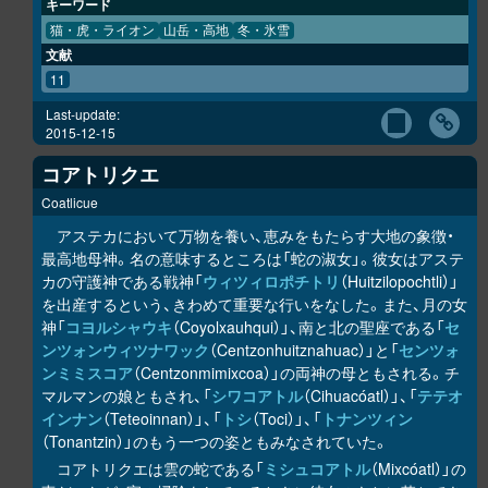
キーワード
猫・虎・ライオン
山岳・高地
冬・氷雪
文献
11
Last-update:
2015-12-15
コアトリクエ
Coatlicue
アステカにおいて万物を養い、恵みをもたらす大地の象徴・
最高地母神。名の意味するところは「蛇の淑女」。彼女はアステ
カの守護神である戦神「
ウィツィロポチトリ
（Huitzilopochtli）」
を出産するという、きわめて重要な行いをなした。また、月の女
神「
コヨルシャウキ
（Coyolxauhqui）」、南と北の聖座である「
セ
ンツォンウィツナワック
（Centzonhuitznahuac）」と「
センツォ
ンミミスコア
（Centzonmimixcoa）」の両神の母ともされる。チ
マルマンの娘ともされ、「
シワコアトル
（Cihuacóatl）」、「
テテオ
インナン
（Teteoinnan）」、「
トシ
（Toci）」、「
トナンツィン
（Tonantzin）」のもう一つの姿ともみなされていた。
コアトリクエは雲の蛇である「
ミシュコアトル
（Mixcóatl）」の