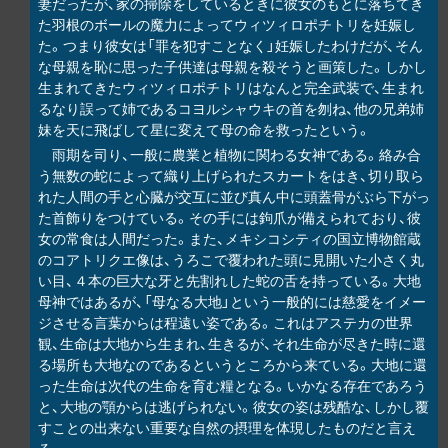
妻だったが、家の掃除をしているときに彼女のもとに落ちてき
た羽根のボールの魔力によってウィツィロポチトリを妊娠し
た。つまり彼女は「罪を犯すことなく」妊娠したわけだが、そん
な母親を恥に思った子供達は母親を殺そうと画策した。しかし
生まれてきたウィツィロポチトリはなんと完全武装で、生まれ
るなり誤って姉であるコヨルシャウキの首を刎ね、他の兄弟姉
妹を天に飛ばして星に変えて母の命を救ったという。
雨期を司り、一般に農業と植物に関わる女神である。絡み合
う無数の蛇によって織り上げられたスカートをはき、切り取ら
れた人間の手と心臓が交互に並び真ん中に頭蓋骨がぶら下がっ
た首飾りをつけている。その手には鉤爪が備えられており、彼
女の常食は人間だった。また、メキシコシティの国立博物館蔵
のコアトリクエ像は、うろこで覆われた頭に見開いた小さく丸
い目、４本の巨大な牙と先割れした蛇の舌を持っている。大地
母神ではあるが、「母なる大地」という一般的には慈愛をイメー
ジさせる言葉からは程遠い姿である。これはアステカの世界
観、生命は大地から生まれ、生きるが、それ生命が尽きた時に還
る場所も大地なのであるというところから来ている。大地に還
った生命は次代の生命を育む糧となる。いかなる存在であろう
と、大地の顎からは逃げられない。彼女の姿は残酷な、しかし覆
すことの出来ない重要な自然の摂理を体現したものだと言え