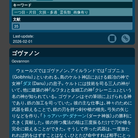
キーワード
一つ目・片目
欠損・多過
霊長類
画像有り
文献
35
Last-update:
2026-02-01
ゴヴァノン
Govannon
ウェールズではゴヴァノン、アイルランドでは「ゴブニュ
（Goibhniu）」といわれる、島のケルト神話における鍛冶の神で
女神「
ダヌ
（Danu）」の息子。ケルトには技術を司る三人の神が
いて、他に建築の神「ルフタ」と金細工の神「クレーニュ」という
名の神が知られている。ゴヴァノンはその筆頭に上げられる神
であり、鉄の加工を司っていた。彼の主な仕事は、神々のために
武器を鍛えることで、鉄の刃を持つ剣や槍の穂先、弓矢の矢じ
りなどを作り、「
トゥアハ・デ・ダナーン
（ダーナ神族）」の勝利に
大きく貢献した。彼の持つ魔法の槌は三度振るだけで刀や槍を
完全に鍛えることができた。そうして作った武器は、一度放た
れれば的をはずすことはなく、ひとたび命中すれば相手にとっ