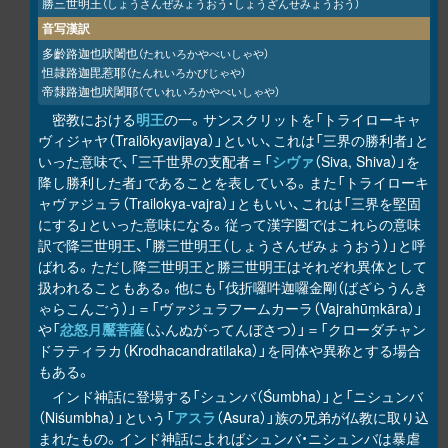
勝三世明王
（しょうさんぜみょうおう・しょうざんせみょうおう）
音写漢訳
多齡路迦也吠闍也
（たれいろかやべいしゃや）
怛隷路迦毘惹耶
（たんれいろかびじゃや）
帝隸路迦也吠闍耶
（ていれいろかやべいしゃや）
密教における
明王
の一。サンスクリットを「トライローキャ
ヴィジャヤ（Trailōkyavijaya）」といい、これは「三界の勝利者」と
いった意味で、「三千世界の支配者＝「
シヴァ
（Siva, Shiva）」を
降し勝利した者」であることを表している。また「トライローキ
ャヴァジュラ（Trailokya-vajra）」ともいい、これは「三界を堅固
にする」といった意味になる。従って漢字圏ではこれらの意味
訳で降三世明王、「勝三世明王（しょうさんぜみょうおう）」と呼
ばれる。ただし降三世明王と勝三世明王はそれぞれ異体として
扱われることもある。他にも「伐折囉吽迦囉金剛（ばざらうんき
ゃらこんごう）」＝「ヴァジュラフームカーラ（Vajrahūṃkāra）」
や「
忿怒月黶菩薩
（ふんぬがってんぼさつ）」＝「クローダチャン
ドラティラカ（Krodhacandratilaka）」を同体や異称とする場合
もある。
インド神話に登場する「シュンバ（Śumbha）」と「ニシュンバ
（Niśumbha）」という「
アスラ
（Asura）」族の兄弟が仏教に取り込
まれたもの。インド神話によればシュンバ・ニシュンバは暴虐