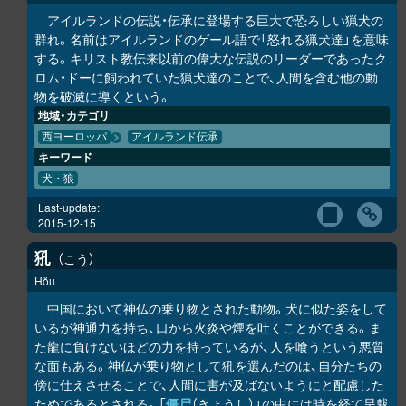
アイルランドの伝説・伝承に登場する巨大で恐ろしい猟犬の
群れ。名前はアイルランドのゲール語で「怒れる猟犬達」を意味
する。キリスト教伝来以前の偉大な伝説のリーダーであったク
ロム・ドーに飼われていた猟犬達のことで、人間を含む他の動
物を破滅に導くという。
地域・カテゴリ
西ヨーロッパ
アイルランド伝承
キーワード
犬・狼
Last-update:
2015-12-15
犼
こう
Hŏu
中国において神仏の乗り物とされた動物。犬に似た姿をして
いるが神通力を持ち、口から火炎や煙を吐くことができる。ま
た龍に負けないほどの力を持っているが、人を喰うという悪質
な面もある。神仏が乗り物として犼を選んだのは、自分たちの
傍に仕えさせることで、人間に害が及ばないようにと配慮した
ためであるとされる。「
僵尸
（きょうし）」の中には時を経て旱魃