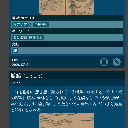
地域・カテゴリ
東アジア
中国神話
キーワード
多首多頭
画像有り
文献
35
Last-update:
2026-02-01
鮯鮯
こうこう
Gé-gé
「
山海経
」の
東山経
に記されている怪魚。跂踵山という山の麓
の深沢に棲み、全体としては鯉のような姿をしているが足が6
本生えており、尾は鳥のようだという。自分の名で（つまり
鮯鮯
と）鳴くとされる。