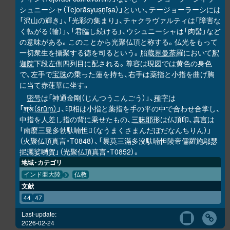
シュニーシャ（Tejorāsyuṣṇīṣa）」といい、テージョーラーシには
「沢山の輝き」、「光彩の集まり」、チャクラヴァルティは「障害な
く転がる（輪）」、「君臨し続ける」、ウシュニーシャは「肉髻」など
の意味がある。このことから光聚仏頂と称する。仏光をもって
一切衆生を攝聚する徳を司るという。
胎蔵界曼荼羅
において
釈
迦院
下段左側四列目に配される。尊容は現図では黄色の身色
で、左手で
宝珠
の乗った蓮を持ち、右手は薬指と小指を曲げ胸
に当て赤蓮華に坐す。
密号
は「神通金剛（じんつうこんごう）」、
種字
は
「
श्रूं（śrūṃ）
」、印相は小指と薬指を手の平の中で合わせ合掌し、
中指を人差し指の背に乗せたもの、
三昧耶形
は仏頂印、
真言
は
「南麼三曼多勃馱喃怛
（なうまくさまんだぼだなんちりん）」
𭌇
（火聚仏頂真言・T0848）、「曩莫三滿多沒馱喃怛陵帝儒羅施鄔瑟
抳灑娑嚩賀」（光聚仏頂真言・T0852）。
地域・カテゴリ
インド亜大陸
仏教
文献
44
47
Last-update:
2026-02-24