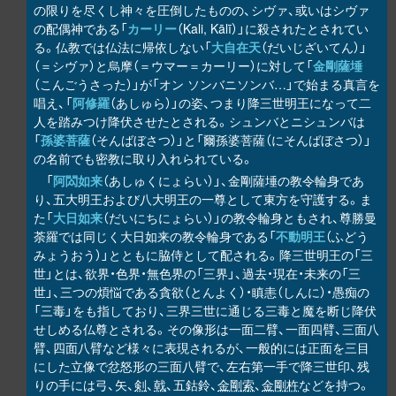
の限りを尽くし神々を圧倒したものの、シヴァ、或いはシヴァ
の配偶神である「
カーリー
（Kali, Kālī）」に殺されたとされてい
る。仏教では仏法に帰依しない「
大自在天
（だいじざいてん）」
（＝シヴァ）と烏摩（＝ウマー＝カーリー）に対して「
金剛薩埵
（こんごうさった）」が「オン ソンバニソンバ…」で始まる真言を
唱え、「
阿修羅
（あしゅら）」の姿、つまり降三世明王になって二
人を踏みつけ降伏させたとされる。シュンバとニシュンバは
「
孫婆菩薩
（そんばぼさつ）」と「爾孫婆菩薩（にそんばぼさつ）」
の名前でも密教に取り入れられている。
「
阿閦如来
（あしゅくにょらい）」、金剛薩埵の教令輪身であ
り、五大明王および八大明王の一尊として東方を守護する。ま
た「
大日如来
（だいにちにょらい）」の教令輪身ともされ、尊勝曼
荼羅では同じく大日如来の教令輪身である「
不動明王
（ふどう
みょうおう）」とともに脇侍として配される。降三世明王の「三
世」とは、欲界・色界・無色界の「三界」、過去・現在・未来の「三
世」、三つの煩悩である貪欲（とんよく）・瞋恚（しんに）・愚痴の
「三毒」をも指しており、三界三世に通じる三毒と魔を断じ降伏
せしめる仏尊とされる。その像形は一面二臂、一面四臂、三面八
臂、四面八臂など様々に表現されるが、一般的には正面を三目
にした立像で忿怒形の三面八臂で、左右第一手で降三世印、残
りの手には弓、矢、
剣
、
戟
、五鈷鈴、
金剛索
、
金剛杵
などを持つ。