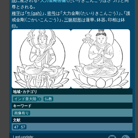
院
に配される「
大力金剛菩薩
（だいりきこんごうぼさつ）」と同
尊とされる。
種字
は「
गः（gaḥ）
」、
密号
は「大力金剛（たいりきこんごう）」、「護
戒金剛（ごかいこんごう）」、
三昧耶形
は蓮華、鉢器、印相は鉢
印。
地域・カテゴリ
インド亜大陸
仏教
キーワード
画像有り
文献
47
57
Last-update: