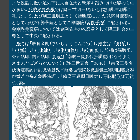
また説話に倣い足の下に大自在天と烏摩を踏みつけた姿のもの
が多い。
胎蔵界曼荼羅
では降三世明王（ないし伐折囉吽迦囉金
剛）として、及び勝三世明王として
持明院
に、また忿怒月黶菩薩
として、及び孫婆菩薩として金剛部院（
金剛手院
）に配される。
金剛界曼荼羅
においては金剛薩埵の忿怒身として降三世会の主
尊として中央に配される。
密号
は「最勝金剛（さいしょうこんごう）」、
種字
は、「
अ（a）
」、
「
हा（hā）
」、「
हाः（hāḥ）
」、「
ह्रीः（hrīḥ）
」、「
हुं（huṃ）
」、印相は羯磨印、
外五鈷印、内五鈷印、
真言
は「南麼三曼多伐折囉
訶（なうまく
𧹞
さまんだばざらだんかく）」（降三世真言・T0848）、「南麼三曼多
伐折囉
訶訶訶微薩麼曳平薩婆怛他掲多微灑也三婆嚩怛囇路枳
𧹞
也微若也䙖若急呼莎訶」、「唵寧三婆嚩日囉
」、
三昧耶形
は
五鈷
𤙖
杵
、
索
。