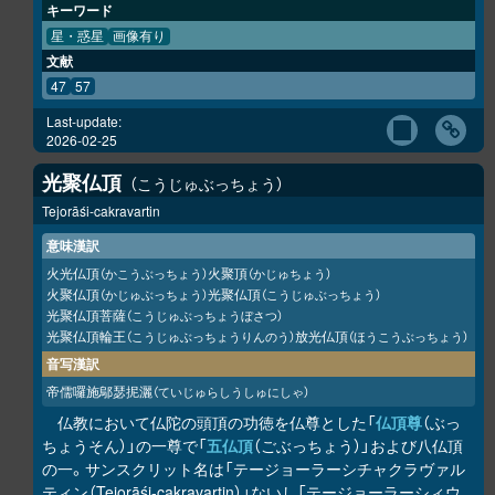
キーワード
星・惑星
画像有り
文献
47
57
Last-update:
2026-02-25
光聚仏頂
こうじゅぶっちょう
Tejorāśi-cakravartin
意味漢訳
火光仏頂
火聚頂
（かこうぶっちょう）
（かじゅちょう）
火聚仏頂
光聚仏頂
（かじゅぶっちょう）
（こうじゅぶっちょう）
光聚仏頂菩薩
（こうじゅぶっちょうぼさつ）
光聚仏頂輪王
放光仏頂
（こうじゅぶっちょうりんのう）
（ほうこうぶっちょう）
音写漢訳
帝儒囉施鄔瑟抳灑
（ていじゅらしうしゅにしゃ）
仏教において仏陀の頭頂の功徳を仏尊とした「
仏頂尊
（ぶっ
ちょうそん）」の一尊で「
五仏頂
（ごぶっちょう）」および八仏頂
の一。サンスクリット名は「テージョーラーシチャクラヴァル
ティン（Tejorāśi-cakravartin）」ないし「テージョーラーシィウ