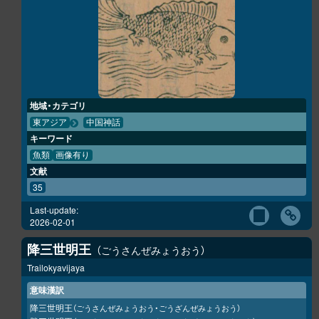
地域・カテゴリ
東アジア
中国神話
キーワード
魚類
画像有り
文献
35
Last-update:
2026-02-01
降三世明王
ごうさんぜみょうおう
Trailokyavijaya
意味漢訳
降三世明王
（ごうさんぜみょうおう・ごうざんぜみょうおう）