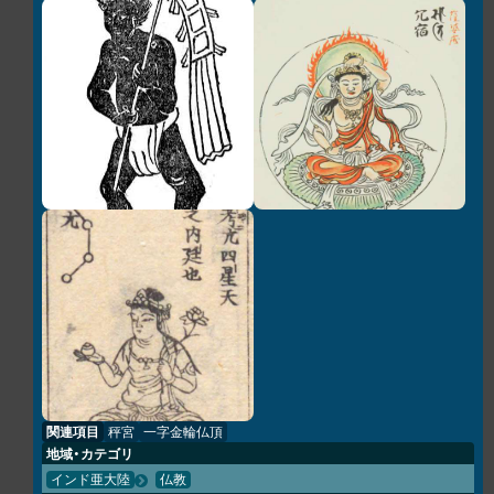
関連項目
秤宮
一字金輪仏頂
地域・カテゴリ
インド亜大陸
仏教