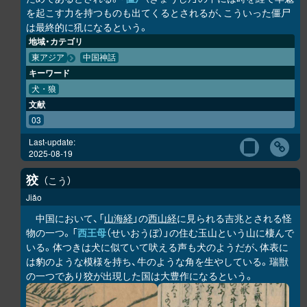
を起こす力を持つものも出てくるとされるが、こういった僵尸
は最終的に犼になるという。
地域・カテゴリ
東アジア
中国神話
キーワード
犬・狼
文献
03
Last-update:
2025-08-19
狡
こう
Jiǎo
中国において、「
山海経
」の
西山経
に見られる吉兆とされる怪
物の一つ。「
西王母
（せいおうぼ）」の住む玉山という山に棲んで
いる。体つきは犬に似ていて吠える声も犬のようだが、体表に
は豹のような模様を持ち、牛のような角を生やしている。瑞獣
の一つであり狡が出現した国は大豊作になるという。