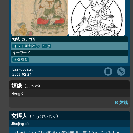
地域・カテゴリ
インド亜大陸
仏教
キーワード
画像有り
Last-update:
2026-02-24
姮娥
こうが
Héng-é
嫦娥
交脛人
こうけいじん
Jiāojìng-rén
中国において「
山海経
」の
海外南経
に言及されている人々。