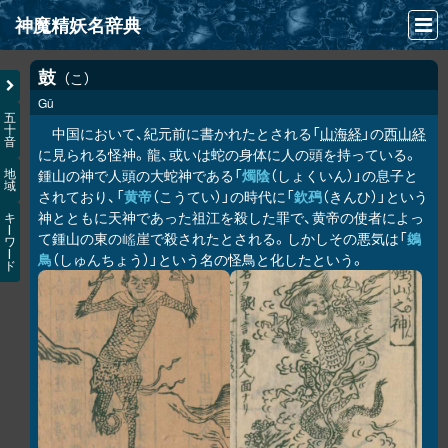
神魔精妖名辞典
NEWS
鼓
こ
Gǔ
INFO
五
十
中国において、紀元前に書かれたとされる「
山海経
」の
西山経
音
文献
に見られる怪神。龍、或いは蛇の身体に人の頭を持っている。
鍾山の神で人頭の大蛇神である「
燭陰
（しょくいん）」の息子と
地
域
検索
されており、「
黄帝
（こうてい）」の時代に「
欽䲹
（きんひ）」という
神とともに天神であった祖江を殺した罪で、黄帝の使者によっ
キ
凖項目
ー
て鍾山の東の
崖で殺されたとされる。しかしその悪気は「
鵕
𡺯
ワ
ー
鳥
（しゅんちょう）」という名の怪鳥と化したという。
ド
画像資料便覧
LINK