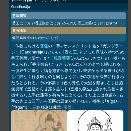
Gandharāja
意味漢訳
香王
香王観音
香王菩薩
（こうおう）
（こうおうかんのん）
（こうおうぼさつ）
音写漢訳
健陀曷羅社
（けんだかつらしゃ）
仏教における
菩薩
の一尊。サンスクリット名を「ガンダラー
ジャ（Gandharāja）」といい、「香る王」といった意味を持つため
香王菩薩と訳す。また「
観音菩薩
（かんのんぼさつ）」の一種とも
考えられ、「香王観音（こうおうかんのん）」の名でも呼ばれる。
一切衆生に隈なく福を施す仏尊であり、香炉から出る香りが辺
りに隈なく行き届くのと同じように、その功徳が法界に行きわ
たるとされる。その像容は白色の身色で天冠を戴き、右手は施
無畏印で五指から甘露を垂らし（五道の衆生に施される福を象
徴する）、左手は蓮華を持ち胸に当てる。また上には傘蓋を、右
手の先には三匹から五匹の黒鬼が描かれる。
種字
は「
ग（ga）
」、
「
गं（gaṃ）
」、
三昧耶形
は蓮華、宝器。