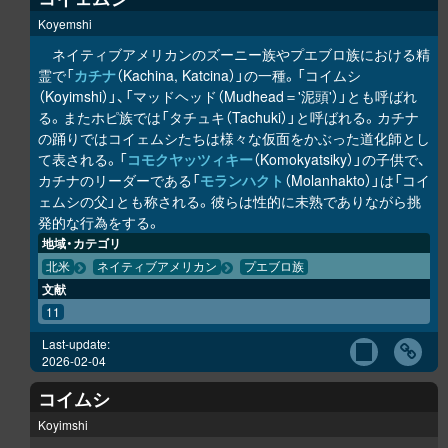
Koyemshi
ネイティブアメリカンのズーニー族やプエブロ族における精
霊で「
カチナ
（Kachina, Katcina）」の一種。「コイムシ
（Koyimshi）」、「マッドヘッド（Mudhead＝'泥頭'）」とも呼ばれ
る。またホピ族では「タチュキ（Tachuki）」と呼ばれる。カチナ
の踊りではコイェムシたちは様々な仮面をかぶった道化師とし
て表される。「
コモクヤッツィキー
（Komokyatsiky）」の子供で、
カチナのリーダーである「
モランハクト
（Molanhakto）」は「コイ
ェムシの父」とも称される。彼らは性的に未熟でありながら挑
発的な行為をする。
地域・カテゴリ
北米
ネイティブアメリカン
プエブロ族
文献
11
Last-update:
2026-02-04
コイムシ
Koyimshi