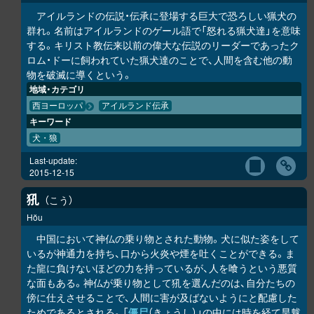
アイルランドの伝説・伝承に登場する巨大で恐ろしい猟犬の
群れ。名前はアイルランドのゲール語で「怒れる猟犬達」を意味
する。キリスト教伝来以前の偉大な伝説のリーダーであったク
ロム・ドーに飼われていた猟犬達のことで、人間を含む他の動
物を破滅に導くという。
地域・カテゴリ
西ヨーロッパ
アイルランド伝承
キーワード
犬・狼
Last-update:
2015-12-15
犼
こう
Hŏu
中国において神仏の乗り物とされた動物。犬に似た姿をして
いるが神通力を持ち、口から火炎や煙を吐くことができる。ま
た龍に負けないほどの力を持っているが、人を喰うという悪質
な面もある。神仏が乗り物として犼を選んだのは、自分たちの
傍に仕えさせることで、人間に害が及ばないようにと配慮した
ためであるとされる。「
僵尸
（きょうし）」の中には時を経て旱魃