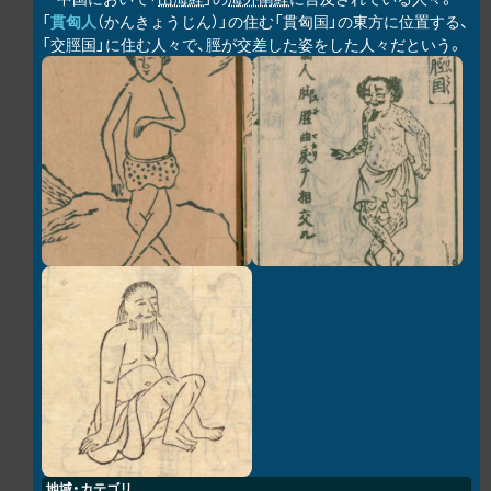
「
貫匈人
（かんきょうじん）」の住む「貫匈国」の東方に位置する、
「交脛国」に住む人々で、脛が交差した姿をした人々だという。
地域・カテゴリ