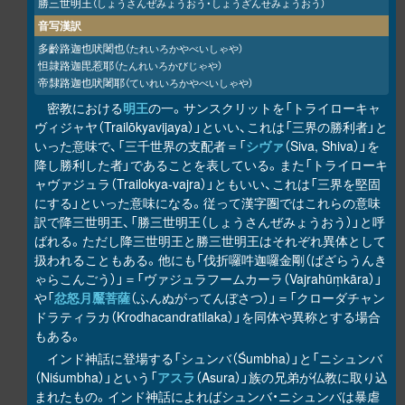
勝三世明王
（しょうさんぜみょうおう・しょうざんせみょうおう）
音写漢訳
多齡路迦也吠闍也
（たれいろかやべいしゃや）
怛隷路迦毘惹耶
（たんれいろかびじゃや）
帝隸路迦也吠闍耶
（ていれいろかやべいしゃや）
密教における
明王
の一。サンスクリットを「トライローキャ
ヴィジャヤ（Trailōkyavijaya）」といい、これは「三界の勝利者」と
いった意味で、「三千世界の支配者＝「
シヴァ
（Siva, Shiva）」を
降し勝利した者」であることを表している。また「トライローキ
ャヴァジュラ（Trailokya-vajra）」ともいい、これは「三界を堅固
にする」といった意味になる。従って漢字圏ではこれらの意味
訳で降三世明王、「勝三世明王（しょうさんぜみょうおう）」と呼
ばれる。ただし降三世明王と勝三世明王はそれぞれ異体として
扱われることもある。他にも「伐折囉吽迦囉金剛（ばざらうんき
ゃらこんごう）」＝「ヴァジュラフームカーラ（Vajrahūṃkāra）」
や「
忿怒月黶菩薩
（ふんぬがってんぼさつ）」＝「クローダチャン
ドラティラカ（Krodhacandratilaka）」を同体や異称とする場合
もある。
インド神話に登場する「シュンバ（Śumbha）」と「ニシュンバ
（Niśumbha）」という「
アスラ
（Asura）」族の兄弟が仏教に取り込
まれたもの。インド神話によればシュンバ・ニシュンバは暴虐