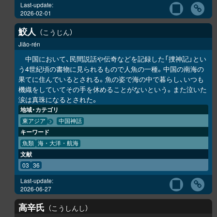
Last-update:
2026-02-01
鮫人
こうじん
Jiāo-rén
中国において、民間説話や伝奇などを記録した「捜神記」とい
う4世紀頃の書物に見られるもので人魚の一種。中国の南海の
果てに住んでいるとされる。魚の姿で海の中で暮らし、いつも
機織をしていてその手を休めることがないという。また泣いた
涙は真珠になるとされた。
地域・カテゴリ
東アジア
中国神話
キーワード
魚類
海・大洋・航海
文献
03
36
Last-update:
2026-06-27
高辛氏
こうしんし