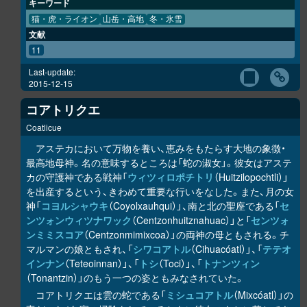
キーワード
猫・虎・ライオン
山岳・高地
冬・氷雪
文献
11
Last-update:
2015-12-15
コアトリクエ
Coatlicue
アステカにおいて万物を養い、恵みをもたらす大地の象徴・
最高地母神。名の意味するところは「蛇の淑女」。彼女はアステ
カの守護神である戦神「
ウィツィロポチトリ
（Huitzilopochtli）」
を出産するという、きわめて重要な行いをなした。また、月の女
神「
コヨルシャウキ
（Coyolxauhqui）」、南と北の聖座である「
セ
ンツォンウィツナワック
（Centzonhuitznahuac）」と「
センツォ
ンミミスコア
（Centzonmimixcoa）」の両神の母ともされる。チ
マルマンの娘ともされ、「
シワコアトル
（Cihuacóatl）」、「
テテオ
インナン
（Teteoinnan）」、「
トシ
（Toci）」、「
トナンツィン
（Tonantzin）」のもう一つの姿ともみなされていた。
コアトリクエは雲の蛇である「
ミシュコアトル
（Mixcóatl）」の