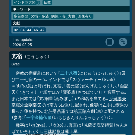
インド亜大陸
仏教
キーワード
多首多頭
欠損・多過
病気・毒
方位
画像有り
文献
02
34
44
46
47
Last-update:
2026-02-25
亢宿
こうしゅく
Svātī
密教の宿曜道において「
二十八宿
（にじゅうはっしゅく）」及
び二十七宿の一つ。インドでは「スヴァーティー（Svātī）
＝"剣"の意」と呼ばれ、亢宿、「善元宿（ぜんげんしゅく）」、「自記
天（じきてん）」と訳すほか「薩婆底（さつばてい）」と音写する。
また日本では「亢/網星（あみぼし）」の和名を当てる。
胎蔵界曼
荼羅
外金剛部院
では南方（右側）に配され、像容は左手に
赤珠
の
乗った蓮を持つ。
北斗曼荼羅
では
第三院
右側（東）に配される
（参考：「
一字金輪仏頂
（いちじきんりんぶっちょう）」）。
種字
は「
स्व（sva）
」、「
रो（ro）
」、
真言
は「唵薩婆底娑縛賀（おんさ
ばていそわか）」、
三昧耶形
は蓮上星。