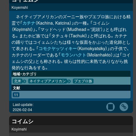
Koyemshi
ネイティブアメリカンのズーニー族やプエブロ族における精
霊で「
カチナ
（Kachina, Katcina）」の一種。「コイムシ
（Koyimshi）」、「マッドヘッド（Mudhead＝'泥頭'）」とも呼ばれ
る。またホピ族では「タチュキ（Tachuki）」と呼ばれる。カチナ
の踊りではコイェムシたちは様々な仮面をかぶった道化師とし
て表される。「
コモクヤッツィキー
（Komokyatsiky）」の子供で、
カチナのリーダーである「
モランハクト
（Molanhakto）」は「コイ
ェムシの父」とも称される。彼らは性的に未熟でありながら挑
発的な行為をする。
地域・カテゴリ
北米
ネイティブアメリカン
プエブロ族
文献
11
Last-update:
2026-02-04
コイムシ
Koyimshi