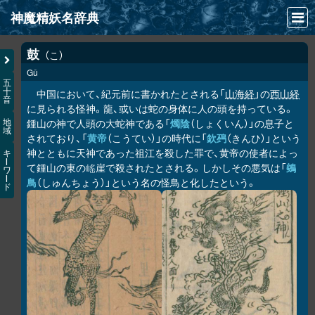
神魔精妖名辞典
NEWS
鼓
こ
Gǔ
INFO
五
十
中国において、紀元前に書かれたとされる「
山海経
」の
西山経
音
文献
に見られる怪神。龍、或いは蛇の身体に人の頭を持っている。
鍾山の神で人頭の大蛇神である「
燭陰
（しょくいん）」の息子と
地
域
検索
されており、「
黄帝
（こうてい）」の時代に「
欽䲹
（きんひ）」という
神とともに天神であった祖江を殺した罪で、黄帝の使者によっ
キ
凖項目
ー
て鍾山の東の
崖で殺されたとされる。しかしその悪気は「
鵕
𡺯
ワ
ー
鳥
（しゅんちょう）」という名の怪鳥と化したという。
ド
画像資料便覧
LINK