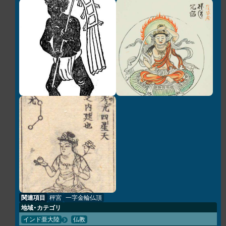
関連項目
秤宮
一字金輪仏頂
地域・カテゴリ
インド亜大陸
仏教