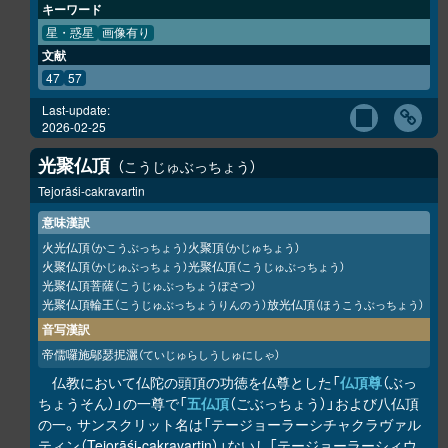
キーワード
星・惑星
画像有り
文献
47
57
Last-update:
2026-02-25
光聚仏頂
こうじゅぶっちょう
Tejorāśi-cakravartin
意味漢訳
火光仏頂
火聚頂
（かこうぶっちょう）
（かじゅちょう）
火聚仏頂
光聚仏頂
（かじゅぶっちょう）
（こうじゅぶっちょう）
光聚仏頂菩薩
（こうじゅぶっちょうぼさつ）
光聚仏頂輪王
放光仏頂
（こうじゅぶっちょうりんのう）
（ほうこうぶっちょう）
音写漢訳
帝儒囉施鄔瑟抳灑
（ていじゅらしうしゅにしゃ）
仏教において仏陀の頭頂の功徳を仏尊とした「
仏頂尊
（ぶっ
ちょうそん）」の一尊で「
五仏頂
（ごぶっちょう）」および八仏頂
の一。サンスクリット名は「テージョーラーシチャクラヴァル
ティン（Tejorāśi-cakravartin）」ないし「テージョーラーシィウ