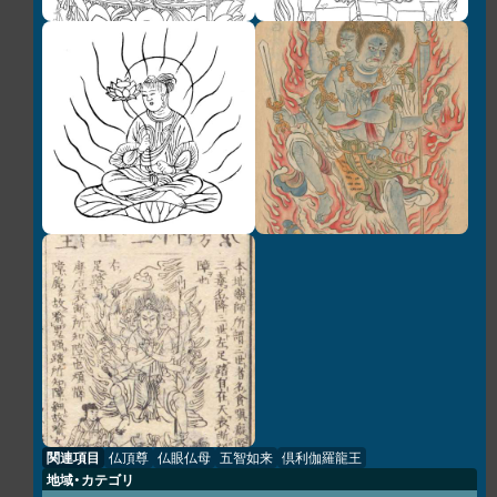
関連項目
仏頂尊
仏眼仏母
五智如来
倶利伽羅龍王
地域・カテゴリ