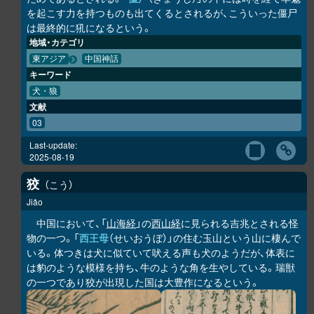
を起こす力を持つものも出てくるとされるが、こういった僵尸
は最終的に犼になるという。
地域・カテゴリ
東アジア
中国神話
キーワード
犬・狼
文献
03
Last-update:
2025-08-19
狡
こう
Jiǎo
中国において、「
山海経
」の
西山経
に見られる吉兆とされる怪
物の一つ。「
西王母
（せいおうぼ）」の住む玉山という山に棲んで
いる。体つきは犬に似ていて吠える声も犬のようだが、体表に
は豹のような模様を持ち、牛のような角を生やしている。瑞獣
の一つであり狡が出現した国は大豊作になるという。