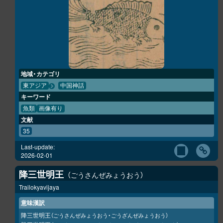
地域・カテゴリ
東アジア
中国神話
キーワード
魚類
画像有り
文献
35
Last-update:
2026-02-01
降三世明王
ごうさんぜみょうおう
Trailokyavijaya
意味漢訳
降三世明王
（ごうさんぜみょうおう・ごうざんぜみょうおう）