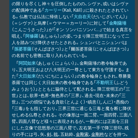
の限りを尽くし神々を圧倒したものの、シヴァ、或いはシヴァ
の配偶神である「
カーリー
（Kali, Kālī）」に殺されたとされてい
る。仏教では仏法に帰依しない「
大自在天
（だいじざいてん）」
（＝シヴァ）と烏摩（＝ウマー＝カーリー）に対して「
金剛薩埵
（こんごうさった）」が「オン ソンバニソンバ…」で始まる真言を
唱え、「
阿修羅
（あしゅら）」の姿、つまり降三世明王になって二
人を踏みつけ降伏させたとされる。シュンバとニシュンバは
「
孫婆菩薩
（そんばぼさつ）」と「爾孫婆菩薩（にそんばぼさつ）」
の名前でも密教に取り入れられている。
「
阿閦如来
（あしゅくにょらい）」、金剛薩埵の教令輪身であ
り、五大明王および八大明王の一尊として東方を守護する。ま
た「
大日如来
（だいにちにょらい）」の教令輪身ともされ、尊勝曼
荼羅では同じく大日如来の教令輪身である「
不動明王
（ふどう
みょうおう）」とともに脇侍として配される。降三世明王の「三
世」とは、欲界・色界・無色界の「三界」、過去・現在・未来の「三
世」、三つの煩悩である貪欲（とんよく）・瞋恚（しんに）・愚痴の
「三毒」をも指しており、三界三世に通じる三毒と魔を断じ降伏
せしめる仏尊とされる。その像形は一面二臂、一面四臂、三面八
臂、四面八臂など様々に表現されるが、一般的には正面を三目
にした立像で忿怒形の三面八臂で、左右第一手で降三世印、残
りの手には弓、矢、
剣
、
戟
、五鈷鈴、
金剛索
、
金剛杵
などを持つ。