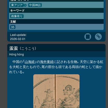
東アジア
中国神話
キーワード
画像有り
文献
35
Last-update:
2026-02-01
こうこう
𧈫
𧈫
Hóng hóng
中国の「
山海経
」の
海外東経
に記される生物。天空に架かる虹
を大蛇と見たもので、尾の部分も頭である両頭の蛇として描か
れている。