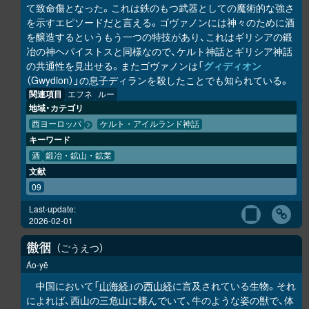
て致命傷となった。これは鉄のもつ武器としての魔術的な強さ
を示すエピソードだと言える。ゴヴァノンには神々のために酒
を醸造するというもう一つの特技があり、これはギリシアの鍛
冶の神ヘパイストスと同様なので、ケルト神話とギリシア神話
の共通性を見出せる。またゴヴァノンは「
グィディオン
（Gwydion）」の息子ディランを殺したことでも知られている。
関連項目
エフネ
ルー
地域・カテゴリ
西ヨーロッパ
ケルト・アイルランド神話
キーワード
酒
鍛冶・鉱山・鉱業
文献
09
Last-update:
2026-02-01
ごうえつ
𢕟
𢓨
Áo-yē
中国において「
山海経
」の
西山経
に言及されている生物。それ
によれば、西山の三危山に棲んでいて、牛のような姿の獣で、体