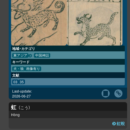
地域・カテゴリ
東アジア
中国神話
キーワード
犬・狼
画像有り
文献
03
35
Last-update:
2026-06-27
虹
こう
Hòng
虹蜺