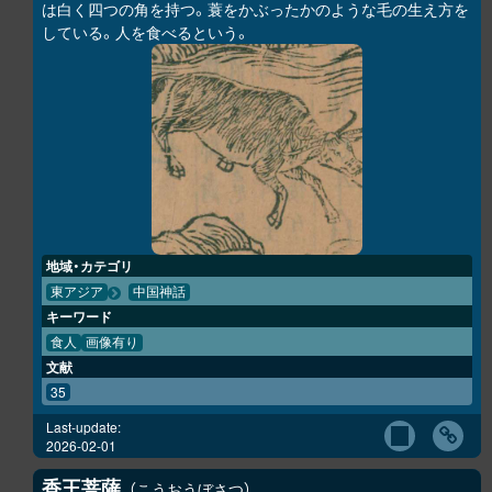
は白く四つの角を持つ。蓑をかぶったかのような毛の生え方を
している。人を食べるという。
地域・カテゴリ
東アジア
中国神話
キーワード
食人
画像有り
文献
35
Last-update:
2026-02-01
香王菩薩
こうおうぼさつ