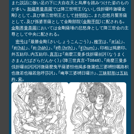
また説話に倣い足の下に大自在天と烏摩を踏みつけた姿のもの
が多い。
胎蔵界曼荼羅
では降三世明王（ないし伐折囉吽迦囉金
剛）として、及び勝三世明王として
持明院
に、また忿怒月黶菩薩
として、及び孫婆菩薩として金剛部院（
金剛手院
）に配される。
金剛界曼荼羅
においては金剛薩埵の忿怒身として降三世会の主
尊として中央に配される。
密号
は「最勝金剛（さいしょうこんごう）」、
種字
は、「
अ（a）
」、
「
हा（hā）
」、「
हाः（hāḥ）
」、「
ह्रीः（hrīḥ）
」、「
हुं（huṃ）
」、印相は羯磨印、
外五鈷印、内五鈷印、
真言
は「南麼三曼多伐折囉
訶（なうまく
𧹞
さまんだばざらだんかく）」（降三世真言・T0848）、「南麼三曼多
伐折囉
訶訶訶微薩麼曳平薩婆怛他掲多微灑也三婆嚩怛囇路枳
𧹞
也微若也䙖若急呼莎訶」、「唵寧三婆嚩日囉
」、
三昧耶形
は
五鈷
𤙖
杵
、
索
。