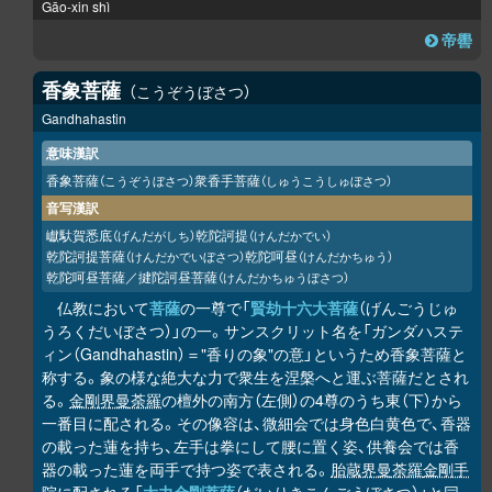
Gāo-xin shì
帝嚳
香象菩薩
こうぞうぼさつ
Gandhahastin
意味漢訳
香象菩薩
衆香手菩薩
（こうぞうぼさつ）
（しゅうこうしゅぼさつ）
音写漢訳
巘馱賀悉底
乾陀訶提
（げんだがしち）
（けんだかでい）
乾陀訶提菩薩
乾陀呵昼
（けんだかでいぼさつ）
（けんだかちゅう）
乾陀呵昼菩薩／揵陀訶昼菩薩
（けんだかちゅうぼさつ）
仏教において
菩薩
の一尊で「
賢劫十六大菩薩
（げんごうじゅ
うろくだいぼさつ）」の一。サンスクリット名を「ガンダハステ
ィン（Gandhahastin）＝"香りの象"の意」というため香象菩薩と
称する。象の様な絶大な力で衆生を涅槃へと運ぶ菩薩だとされ
る。
金剛界曼荼羅
の檀外の南方（左側）の4尊のうち東（下）から
一番目に配される。その像容は、微細会では身色白黄色で、香器
の載った蓮を持ち、左手は拳にして腰に置く姿、供養会では香
器の載った蓮を両手で持つ姿で表される。
胎蔵界曼荼羅
金剛手