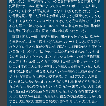
妻だったが、家の掃除をしているときに彼女のもとに落ちてき
た羽根のボールの魔力によってウィツィロポチトリを妊娠し
た。つまり彼女は「罪を犯すことなく」妊娠したわけだが、そん
な母親を恥に思った子供達は母親を殺そうと画策した。しかし
生まれてきたウィツィロポチトリはなんと完全武装で、生まれ
るなり誤って姉であるコヨルシャウキの首を刎ね、他の兄弟姉
妹を天に飛ばして星に変えて母の命を救ったという。
雨期を司り、一般に農業と植物に関わる女神である。絡み合
う無数の蛇によって織り上げられたスカートをはき、切り取ら
れた人間の手と心臓が交互に並び真ん中に頭蓋骨がぶら下がっ
た首飾りをつけている。その手には鉤爪が備えられており、彼
女の常食は人間だった。また、メキシコシティの国立博物館蔵
のコアトリクエ像は、うろこで覆われた頭に見開いた小さく丸
い目、４本の巨大な牙と先割れした蛇の舌を持っている。大地
母神ではあるが、「母なる大地」という一般的には慈愛をイメー
ジさせる言葉からは程遠い姿である。これはアステカの世界
観、生命は大地から生まれ、生きるが、それ生命が尽きた時に還
る場所も大地なのであるというところから来ている。大地に還
った生命は次代の生命を育む糧となる。いかなる存在であろう
と、大地の顎からは逃げられない。彼女の姿は残酷な、しかし覆
すことの出来ない重要な自然の摂理を体現したものだと言え