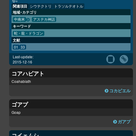
る。
関連項目
シウテクトリ
トラソルテオトル
地域・カテゴリ
中南米
アステカ神話
キーワード
蛇・龍・ドラゴン
文献
01
33
Last-update:
2015-12-16
コアハビアト
Coahabiath
コカビエル
ゴアプ
Goap
ガアプ
コイェムシ