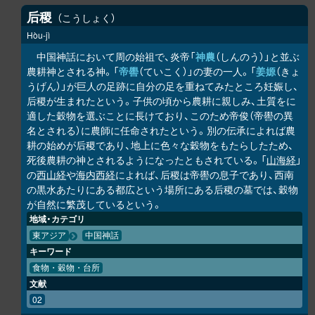
后稷
こうしょく
Hòu-jì
中国神話において周の始祖で、炎帝「
神農
（しんのう）」と並ぶ
農耕神とされる神。「
帝嚳
（ていこく）」の妻の一人。「
姜嫄
（きょ
うげん）」が巨人の足跡に自分の足を重ねてみたところ妊娠し、
后稷が生まれたという。子供の頃から農耕に親しみ、土質をに
適した穀物を選ぶことに長けており、このため帝俊（帝嚳の異
名とされる）に農師に任命されたという。別の伝承によれば農
耕の始めが后稷であり、地上に色々な穀物をもたらしたため、
死後農耕の神とされるようになったともされている。「
山海経
」
の
西山経
や
海内西経
によれば、后稷は帝嚳の息子であり、西南
の黒水あたりにある都広という場所にある后稷の墓では、穀物
が自然に繁茂しているという。
地域・カテゴリ
東アジア
中国神話
キーワード
食物・穀物・台所
文献
02