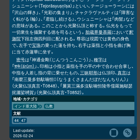
シュニーシャ（Tejorāsyuṣṇīṣa）」といい、テージョーラーシには
「沢山の輝き」、「光彩の集まり」、チャクラヴァルティは「障害な
く転がる（輪）」、「君臨し続ける」、ウシュニーシャは「肉髻」など
の意味がある。このことから光聚仏頂と称する。仏光をもって
一切衆生を攝聚する徳を司るという。
胎蔵界曼荼羅
において
釈
迦院
下段左側四列目に配される。尊容は現図では黄色の身色
で、左手で
宝珠
の乗った蓮を持ち、右手は薬指と小指を曲げ胸
に当て赤蓮華に坐す。
密号
は「神通金剛（じんつうこんごう）」、
種字
は
「
श्रूं（śrūṃ）
」、印相は小指と薬指を手の平の中で合わせ合掌し、
中指を人差し指の背に乗せたもの、
三昧耶形
は仏頂印、
真言
は
「南麼三曼多勃馱喃怛
（なうまくさまんだぼだなんちりん）」
𭌇
（火聚仏頂真言・T0848）、「曩莫三滿多沒馱喃怛陵帝儒羅施鄔瑟
抳灑娑嚩賀」（光聚仏頂真言・T0852）。
地域・カテゴリ
インド亜大陸
仏教
文献
44
47
Last-update:
2026-02-24