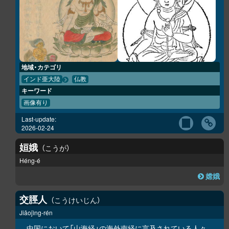
地域・カテゴリ
インド亜大陸
仏教
キーワード
画像有り
Last-update:
2026-02-24
姮娥
こうが
Héng-é
嫦娥
交脛人
こうけいじん
Jiāojìng-rén
中国において「
山海経
」の
海外南経
に言及されている人々。