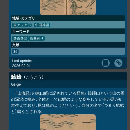
地域・カテゴリ
東アジア
中国神話
キーワード
多首多頭
画像有り
文献
35
Last-update:
2026-02-01
鮯鮯
こうこう
Gé-gé
「
山海経
」の
東山経
に記されている怪魚。跂踵山という山の麓
の深沢に棲み、全体としては鯉のような姿をしているが足が6
本生えており、尾は鳥のようだという。自分の名で（つまり
鮯鮯
と）鳴くとされる。