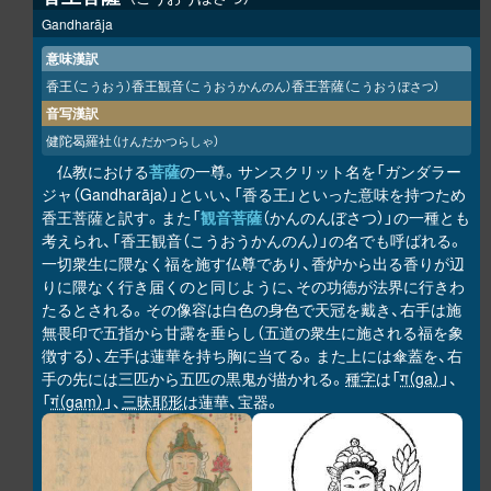
Gandharāja
意味漢訳
香王
香王観音
香王菩薩
（こうおう）
（こうおうかんのん）
（こうおうぼさつ）
音写漢訳
健陀曷羅社
（けんだかつらしゃ）
仏教における
菩薩
の一尊。サンスクリット名を「ガンダラー
ジャ（Gandharāja）」といい、「香る王」といった意味を持つため
香王菩薩と訳す。また「
観音菩薩
（かんのんぼさつ）」の一種とも
考えられ、「香王観音（こうおうかんのん）」の名でも呼ばれる。
一切衆生に隈なく福を施す仏尊であり、香炉から出る香りが辺
りに隈なく行き届くのと同じように、その功徳が法界に行きわ
たるとされる。その像容は白色の身色で天冠を戴き、右手は施
無畏印で五指から甘露を垂らし（五道の衆生に施される福を象
徴する）、左手は蓮華を持ち胸に当てる。また上には傘蓋を、右
手の先には三匹から五匹の黒鬼が描かれる。
種字
は「
ग（ga）
」、
「
गं（gaṃ）
」、
三昧耶形
は蓮華、宝器。