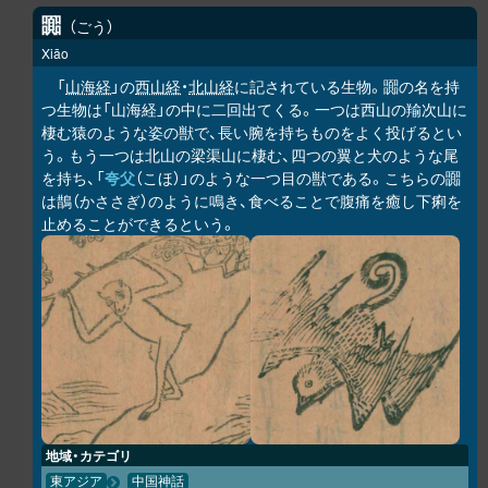
嚻
ごう
Xiāo
「
山海経
」の
西山経
・
北山経
に記されている生物。嚻の名を持
つ生物は「山海経」の中に二回出てくる。一つは西山の羭次山に
棲む猿のような姿の獣で、長い腕を持ちものをよく投げるとい
う。もう一つは北山の梁渠山に棲む、四つの翼と犬のような尾
を持ち、「
夸父
（こほ）」のような一つ目の獣である。こちらの嚻
は鵲（かささぎ）のように鳴き、食べることで腹痛を癒し下痢を
止めることができるという。
地域・カテゴリ
東アジア
中国神話