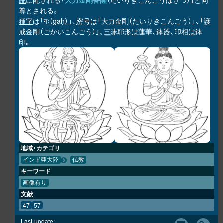
院
に配される「
大力金剛菩薩
（だいりきこんごうぼさつ）」と同
尊とされる。
種字
は「
गः（gaḥ）
」、
密号
は「大力金剛（たいりきこんごう）」、「護
戒金剛（ごかいこんごう）」、
三昧耶形
は蓮華、鉢器、印相は鉢
印。
地域・カテゴリ
インド亜大陸
仏教
キーワード
画像有り
文献
47
57
Last-update: