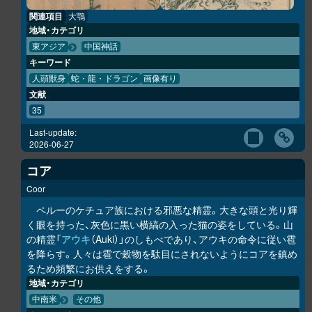
関連項目
大鶚
地域・カテゴリ
東アジア
中国神話
キーワード
人頭獣身
蛇・龍・ドラゴン
画像有り
文献
35
Last-update:
2026-06-27
コア
Coor
ペルーのケチュア族における邪悪な精霊。大きな頭と光り輝
く眼を持った、灰色に黒い横縞の入った猫の姿をしている。山
の精霊「
アウキ
（Auki）」のしもべであり、アウキの命令に従い雹
を降らす。人々は雹で穀物を駄目にされないようにコアを鎮め
るため頻繁にお供えをする。
地域・カテゴリ
中南米
その他