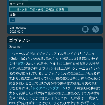
キーワード
一つ目・片目
欠損・多過
霊長類
画像有り
文献
35
Last-update:
2026-02-01
ゴヴァノン
Govannon
ウェールズではゴヴァノン、アイルランドでは「ゴブニュ
（Goibhniu）」といわれる、島のケルト神話における鍛冶の神で
女神「
ダヌ
（Danu）」の息子。ケルトには技術を司る三人の神が
いて、他に建築の神「ルフタ」と金細工の神「クレーニュ」という
名の神が知られている。ゴヴァノンはその筆頭に上げられる神
であり、鉄の加工を司っていた。彼の主な仕事は、神々のために
武器を鍛えることで、鉄の刃を持つ剣や槍の穂先、弓矢の矢じ
りなどを作り、「
トゥアハ・デ・ダナーン
（ダーナ神族）」の勝利に
大きく貢献した。彼の持つ魔法の槌は三度振るだけで刀や槍を
完全に鍛えることができた。そうして作った武器は、一度放た
れれば的をはずすことはなく、ひとたび命中すれば相手にとっ