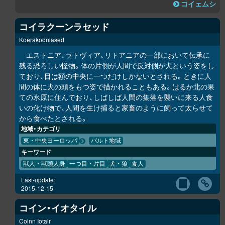
コイェムシ
コイラクーンラセッド
Koerakoonlased
エストニア、ラトヴィア、リトアニアの一部において伝承に
残る恐ろしい怪物。体の片側が人間で反対側が犬という姿をし
ており、目は額の中央に一つだけしかないとされる。ときに人
間の体に犬の頭をもつ姿で描かれることもある。はるか北の果
ての氷原に住んでおり、しばしば人間の集落を襲いに来る人食
いの化け物で、人間を生け捕ると家畜のように飼って太らせて
から食べたとされる。
地域・カテゴリ
東・中央ヨーロッパ
バルト地域
キーワード
獣人・獣頭人身
一つ目・片目
犬・狼
食人
Last-update:
2015-12-15
コイン・イオタイル
Coinn Iotair