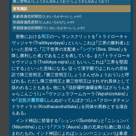
勝三世明王
（しょうさんぜみょうおう・しょうざんせみょうおう）
音写漢訳
多齡路迦也吠闍也
（たれいろかやべいしゃや）
怛隷路迦毘惹耶
（たんれいろかびじゃや）
帝隸路迦也吠闍耶
（ていれいろかやべいしゃや）
密教における
明王
の一。サンスクリットを「トライローキャ
ヴィジャヤ（Trailōkyavijaya）」といい、これは「三界の勝利者」と
いった意味で、「三千世界の支配者＝「
シヴァ
（Siva, Shiva）」を
降し勝利した者」であることを表している。また「トライローキ
ャヴァジュラ（Trailokya-vajra）」ともいい、これは「三界を堅固
にする」といった意味になる。従って漢字圏ではこれらの意味
訳で降三世明王、「勝三世明王（しょうさんぜみょうおう）」と呼
ばれる。ただし降三世明王と勝三世明王はそれぞれ異体として
扱われることもある。他にも「伐折囉吽迦囉金剛（ばざらうんき
ゃらこんごう）」＝「ヴァジュラフームカーラ（Vajrahūṃkāra）」
や「
忿怒月黶菩薩
（ふんぬがってんぼさつ）」＝「クローダチャン
ドラティラカ（Krodhacandratilaka）」を同体や異称とする場合
もある。
インド神話に登場する「シュンバ（Śumbha）」と「ニシュンバ
（Niśumbha）」という「
アスラ
（Asura）」族の兄弟が仏教に取り込
まれたもの。インド神話によればシュンバ・ニシュンバは暴虐