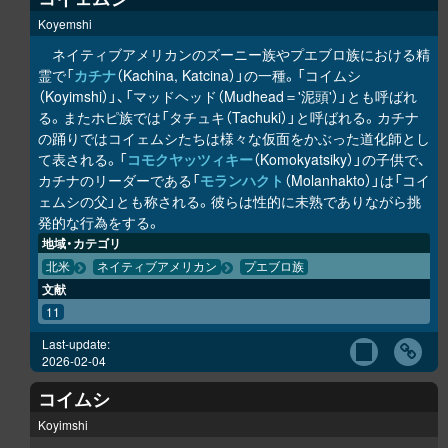
Koyemshi
ネイティブアメリカンのズーニー族やプエブロ族における精
霊で「
カチナ
（Kachina, Katcina）」の一種。「コイムシ
（Koyimshi）」、「マッドヘッド（Mudhead＝'泥頭'）」とも呼ばれ
る。またホピ族では「タチュキ（Tachuki）」と呼ばれる。カチナ
の踊りではコイェムシたちは様々な仮面をかぶった道化師とし
て表される。「
コモクヤッツィキー
（Komokyatsiky）」の子供で、
カチナのリーダーである「
モランハクト
（Molanhakto）」は「コイ
ェムシの父」とも称される。彼らは性的に未熟でありながら挑
発的な行為をする。
地域・カテゴリ
北米
ネイティブアメリカン
プエブロ族
文献
11
Last-update:
2026-02-04
コイムシ
Koyimshi