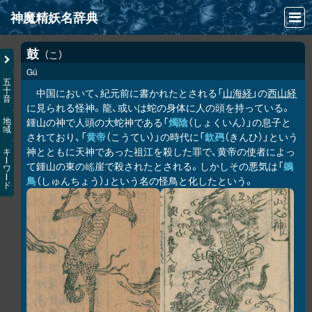
神魔精妖名辞典
NEWS
鼓
こ
Gǔ
INFO
五
十
中国において、紀元前に書かれたとされる「
山海経
」の
西山経
音
文献
に見られる怪神。龍、或いは蛇の身体に人の頭を持っている。
鍾山の神で人頭の大蛇神である「
燭陰
（しょくいん）」の息子と
地
域
検索
されており、「
黄帝
（こうてい）」の時代に「
欽䲹
（きんひ）」という
神とともに天神であった祖江を殺した罪で、黄帝の使者によっ
キ
凖項目
ー
て鍾山の東の
崖で殺されたとされる。しかしその悪気は「
鵕
𡺯
ワ
ー
鳥
（しゅんちょう）」という名の怪鳥と化したという。
ド
画像資料便覧
LINK