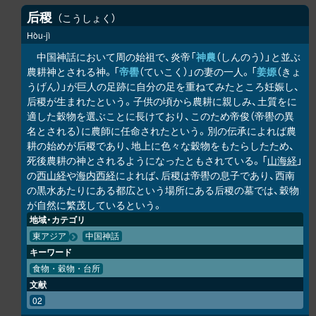
后稷
こうしょく
Hòu-jì
中国神話において周の始祖で、炎帝「
神農
（しんのう）」と並ぶ
農耕神とされる神。「
帝嚳
（ていこく）」の妻の一人。「
姜嫄
（きょ
うげん）」が巨人の足跡に自分の足を重ねてみたところ妊娠し、
后稷が生まれたという。子供の頃から農耕に親しみ、土質をに
適した穀物を選ぶことに長けており、このため帝俊（帝嚳の異
名とされる）に農師に任命されたという。別の伝承によれば農
耕の始めが后稷であり、地上に色々な穀物をもたらしたため、
死後農耕の神とされるようになったともされている。「
山海経
」
の
西山経
や
海内西経
によれば、后稷は帝嚳の息子であり、西南
の黒水あたりにある都広という場所にある后稷の墓では、穀物
が自然に繁茂しているという。
地域・カテゴリ
東アジア
中国神話
キーワード
食物・穀物・台所
文献
02