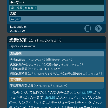
キーワード
星・惑星
画像有り
文献
47
57
Last-update:
2026-02-25
光聚仏頂
こうじゅぶっちょう
Tejorāśi-cakravartin
意味漢訳
火光仏頂
火聚頂
（かこうぶっちょう）
（かじゅちょう）
火聚仏頂
光聚仏頂
（かじゅぶっちょう）
（こうじゅぶっちょう）
光聚仏頂菩薩
（こうじゅぶっちょうぼさつ）
光聚仏頂輪王
放光仏頂
（こうじゅぶっちょうりんのう）
（ほうこうぶっちょう）
音写漢訳
帝儒囉施鄔瑟抳灑
（ていじゅらしうしゅにしゃ）
仏教において仏陀の頭頂の功徳を仏尊とした「
仏頂尊
（ぶっ
ちょうそん）」の一尊で「
五仏頂
（ごぶっちょう）」および八仏頂
の一。サンスクリット名は「テージョーラーシチャクラヴァル
ティン（Tejorāśi-cakravartin）」ないし「テージョーラーシィウ