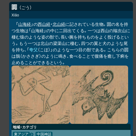
嚻
ごう
Xiāo
「
山海経
」の
西山経
・
北山経
に記されている生物。嚻の名を持
つ生物は「山海経」の中に二回出てくる。一つは西山の羭次山に
棲む猿のような姿の獣で、長い腕を持ちものをよく投げるとい
う。もう一つは北山の梁渠山に棲む、四つの翼と犬のような尾
を持ち、「
夸父
（こほ）」のような一つ目の獣である。こちらの嚻
は鵲（かささぎ）のように鳴き、食べることで腹痛を癒し下痢を
止めることができるという。
地域・カテゴリ
東アジア
中国神話