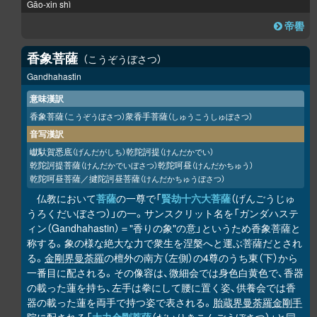
Gāo-xin shì
帝嚳
香象菩薩
こうぞうぼさつ
Gandhahastin
意味漢訳
香象菩薩
衆香手菩薩
（こうぞうぼさつ）
（しゅうこうしゅぼさつ）
音写漢訳
巘馱賀悉底
乾陀訶提
（げんだがしち）
（けんだかでい）
乾陀訶提菩薩
乾陀呵昼
（けんだかでいぼさつ）
（けんだかちゅう）
乾陀呵昼菩薩／揵陀訶昼菩薩
（けんだかちゅうぼさつ）
仏教において
菩薩
の一尊で「
賢劫十六大菩薩
（げんごうじゅ
うろくだいぼさつ）」の一。サンスクリット名を「ガンダハステ
ィン（Gandhahastin）＝"香りの象"の意」というため香象菩薩と
称する。象の様な絶大な力で衆生を涅槃へと運ぶ菩薩だとされ
る。
金剛界曼荼羅
の檀外の南方（左側）の4尊のうち東（下）から
一番目に配される。その像容は、微細会では身色白黄色で、香器
の載った蓮を持ち、左手は拳にして腰に置く姿、供養会では香
器の載った蓮を両手で持つ姿で表される。
胎蔵界曼荼羅
金剛手