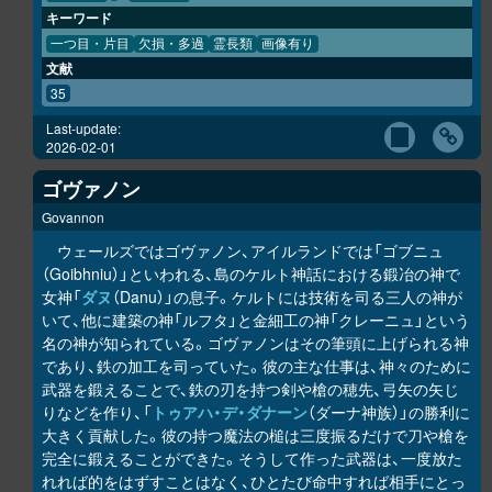
キーワード
一つ目・片目
欠損・多過
霊長類
画像有り
文献
35
Last-update:
2026-02-01
ゴヴァノン
Govannon
ウェールズではゴヴァノン、アイルランドでは「ゴブニュ
（Goibhniu）」といわれる、島のケルト神話における鍛冶の神で
女神「
ダヌ
（Danu）」の息子。ケルトには技術を司る三人の神が
いて、他に建築の神「ルフタ」と金細工の神「クレーニュ」という
名の神が知られている。ゴヴァノンはその筆頭に上げられる神
であり、鉄の加工を司っていた。彼の主な仕事は、神々のために
武器を鍛えることで、鉄の刃を持つ剣や槍の穂先、弓矢の矢じ
りなどを作り、「
トゥアハ・デ・ダナーン
（ダーナ神族）」の勝利に
大きく貢献した。彼の持つ魔法の槌は三度振るだけで刀や槍を
完全に鍛えることができた。そうして作った武器は、一度放た
れれば的をはずすことはなく、ひとたび命中すれば相手にとっ