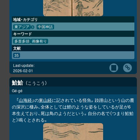
地域・カテゴリ
東アジア
中国神話
キーワード
多首多頭
画像有り
文献
35
Last-update:
2026-02-01
鮯鮯
こうこう
Gé-gé
「
山海経
」の
東山経
に記されている怪魚。跂踵山という山の麓
の深沢に棲み、全体としては鯉のような姿をしているが足が6
本生えており、尾は鳥のようだという。自分の名で（つまり
鮯鮯
と）鳴くとされる。