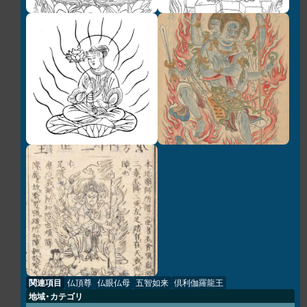
関連項目
仏頂尊
仏眼仏母
五智如来
倶利伽羅龍王
地域・カテゴリ