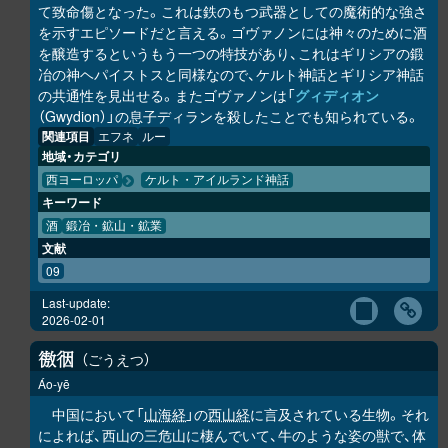
て致命傷となった。これは鉄のもつ武器としての魔術的な強さ
を示すエピソードだと言える。ゴヴァノンには神々のために酒
を醸造するというもう一つの特技があり、これはギリシアの鍛
冶の神ヘパイストスと同様なので、ケルト神話とギリシア神話
の共通性を見出せる。またゴヴァノンは「
グィディオン
（Gwydion）」の息子ディランを殺したことでも知られている。
関連項目
エフネ
ルー
地域・カテゴリ
西ヨーロッパ
ケルト・アイルランド神話
キーワード
酒
鍛冶・鉱山・鉱業
文献
09
Last-update:
2026-02-01
ごうえつ
𢕟
𢓨
Áo-yē
中国において「
山海経
」の
西山経
に言及されている生物。それ
によれば、西山の三危山に棲んでいて、牛のような姿の獣で、体