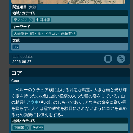
関連項目
大鶚
地域・カテゴリ
東アジア
中国神話
キーワード
人頭獣身
蛇・龍・ドラゴン
画像有り
文献
35
Last-update:
2026-06-27
コア
Coor
ペルーのケチュア族における邪悪な精霊。大きな頭と光り輝
く眼を持った、灰色に黒い横縞の入った猫の姿をしている。山
の精霊「
アウキ
（Auki）」のしもべであり、アウキの命令に従い雹
を降らす。人々は雹で穀物を駄目にされないようにコアを鎮め
るため頻繁にお供えをする。
地域・カテゴリ
中南米
その他