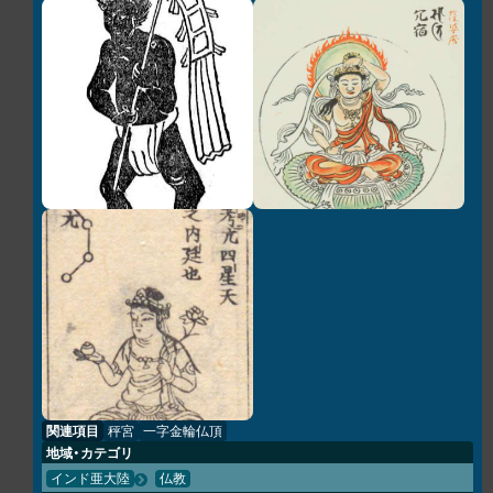
関連項目
秤宮
一字金輪仏頂
地域・カテゴリ
インド亜大陸
仏教