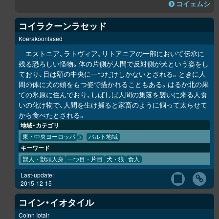
コイェムシ
コイラクーンラセッド
Koerakoonlased
エストニア、ラトヴィア、リトアニアの一部において伝承に
残る恐ろしい怪物。体の片側が人間で反対側が犬という姿をし
ており、目は額の中央に一つだけしかないとされる。ときに人
間の体に犬の頭をもつ姿で描かれることもある。はるか北の果
ての氷原に住んでおり、しばしば人間の集落を襲いに来る人食
いの化け物で、人間を生け捕ると家畜のように飼って太らせて
から食べたとされる。
地域・カテゴリ
東・中央ヨーロッパ
バルト地域
キーワード
獣人・獣頭人身
一つ目・片目
犬・狼
食人
Last-update:
2015-12-15
コイン・イオタイル
Coinn Iotair