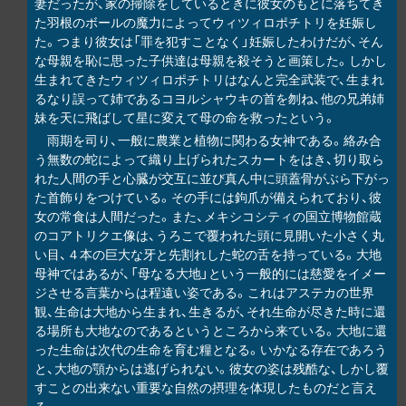
妻だったが、家の掃除をしているときに彼女のもとに落ちてき
た羽根のボールの魔力によってウィツィロポチトリを妊娠し
た。つまり彼女は「罪を犯すことなく」妊娠したわけだが、そん
な母親を恥に思った子供達は母親を殺そうと画策した。しかし
生まれてきたウィツィロポチトリはなんと完全武装で、生まれ
るなり誤って姉であるコヨルシャウキの首を刎ね、他の兄弟姉
妹を天に飛ばして星に変えて母の命を救ったという。
雨期を司り、一般に農業と植物に関わる女神である。絡み合
う無数の蛇によって織り上げられたスカートをはき、切り取ら
れた人間の手と心臓が交互に並び真ん中に頭蓋骨がぶら下がっ
た首飾りをつけている。その手には鉤爪が備えられており、彼
女の常食は人間だった。また、メキシコシティの国立博物館蔵
のコアトリクエ像は、うろこで覆われた頭に見開いた小さく丸
い目、４本の巨大な牙と先割れした蛇の舌を持っている。大地
母神ではあるが、「母なる大地」という一般的には慈愛をイメー
ジさせる言葉からは程遠い姿である。これはアステカの世界
観、生命は大地から生まれ、生きるが、それ生命が尽きた時に還
る場所も大地なのであるというところから来ている。大地に還
った生命は次代の生命を育む糧となる。いかなる存在であろう
と、大地の顎からは逃げられない。彼女の姿は残酷な、しかし覆
すことの出来ない重要な自然の摂理を体現したものだと言え