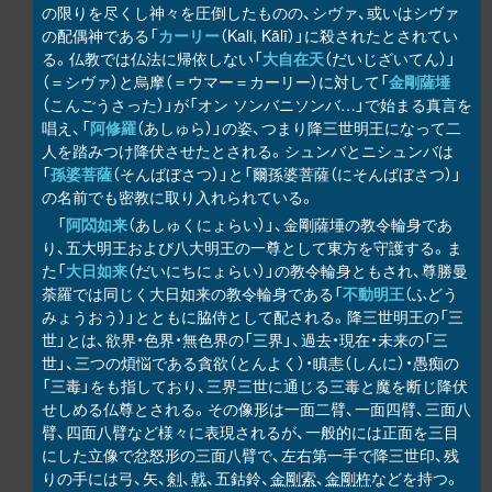
の限りを尽くし神々を圧倒したものの、シヴァ、或いはシヴァ
の配偶神である「
カーリー
（Kali, Kālī）」に殺されたとされてい
る。仏教では仏法に帰依しない「
大自在天
（だいじざいてん）」
（＝シヴァ）と烏摩（＝ウマー＝カーリー）に対して「
金剛薩埵
（こんごうさった）」が「オン ソンバニソンバ…」で始まる真言を
唱え、「
阿修羅
（あしゅら）」の姿、つまり降三世明王になって二
人を踏みつけ降伏させたとされる。シュンバとニシュンバは
「
孫婆菩薩
（そんばぼさつ）」と「爾孫婆菩薩（にそんばぼさつ）」
の名前でも密教に取り入れられている。
「
阿閦如来
（あしゅくにょらい）」、金剛薩埵の教令輪身であ
り、五大明王および八大明王の一尊として東方を守護する。ま
た「
大日如来
（だいにちにょらい）」の教令輪身ともされ、尊勝曼
荼羅では同じく大日如来の教令輪身である「
不動明王
（ふどう
みょうおう）」とともに脇侍として配される。降三世明王の「三
世」とは、欲界・色界・無色界の「三界」、過去・現在・未来の「三
世」、三つの煩悩である貪欲（とんよく）・瞋恚（しんに）・愚痴の
「三毒」をも指しており、三界三世に通じる三毒と魔を断じ降伏
せしめる仏尊とされる。その像形は一面二臂、一面四臂、三面八
臂、四面八臂など様々に表現されるが、一般的には正面を三目
にした立像で忿怒形の三面八臂で、左右第一手で降三世印、残
りの手には弓、矢、
剣
、
戟
、五鈷鈴、
金剛索
、
金剛杵
などを持つ。