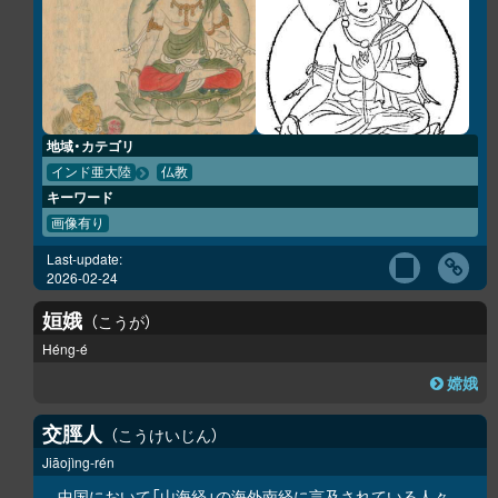
地域・カテゴリ
インド亜大陸
仏教
キーワード
画像有り
Last-update:
2026-02-24
姮娥
こうが
Héng-é
嫦娥
交脛人
こうけいじん
Jiāojìng-rén
中国において「
山海経
」の
海外南経
に言及されている人々。