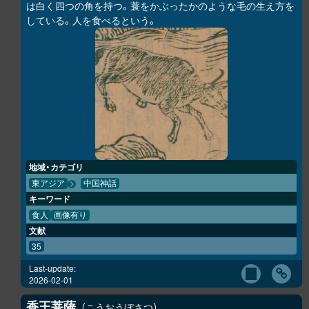
は白く四つの角を持つ。蓑をかぶったかのような毛の生え方を
している。人を食べるという。
地域・カテゴリ
東アジア
中国神話
キーワード
食人
画像有り
文献
35
Last-update:
2026-02-01
香王菩薩
こうおうぼさつ