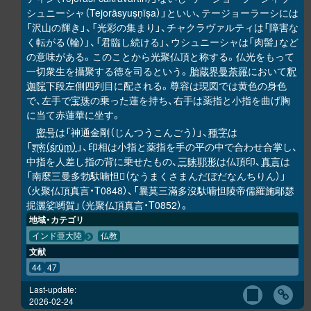
シュニーシャ（Tejorāsyuṣṇīṣa）」といい、テージョーラーシには
「沢山の輝き」、「光彩の集まり」、チャクラヴァルティは「障害な
く転がる（輪）」、「君臨し続ける」、ウシュニーシャは「肉髻」など
の意味がある。このことから光聚仏頂と称する。仏光をもって
一切衆生を攝聚する徳を司るという。
胎蔵界曼荼羅
において
釈
迦院
下段左側四列目に配される。尊容は現図では黄色の身色
で、左手で
宝珠
の乗った蓮を持ち、右手は薬指と小指を曲げ胸
に当て赤蓮華に坐す。
密号
は「神通金剛（じんつうこんごう）」、
種字
は
「
श्रूं（śrūṃ）
」、印相は小指と薬指を手の平の中で合わせ合掌し、
中指を人差し指の背に乗せたもの、
三昧耶形
は仏頂印、
真言
は
「南麼三曼多勃馱喃怛
（なうまくさまんだぼだなんちりん）」
𭌇
（火聚仏頂真言・T0848）、「曩莫三滿多沒馱喃怛陵帝儒羅施鄔瑟
抳灑娑嚩賀」（光聚仏頂真言・T0852）。
地域・カテゴリ
インド亜大陸
仏教
文献
44
47
Last-update:
2026-02-24