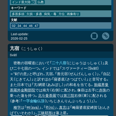
インド亜大陸
仏教
キーワード
多首多頭
欠損・多過
病気・毒
方位
画像有り
文献
02
34
44
46
47
Last-update:
2026-02-25
亢宿
こうしゅく
Svātī
密教の宿曜道において「
二十八宿
（にじゅうはっしゅく）」及
び二十七宿の一つ。インドでは「スヴァーティー（Svātī）
＝"剣"の意」と呼ばれ、亢宿、「善元宿（ぜんげんしゅく）」、「自記
天（じきてん）」と訳すほか「薩婆底（さつばてい）」と音写する。
また日本では「亢/網星（あみぼし）」の和名を当てる。
胎蔵界曼
荼羅
外金剛部院
では南方（右側）に配され、像容は左手に
赤珠
の
乗った蓮を持つ。
北斗曼荼羅
では
第三院
右側（東）に配される
（参考：「
一字金輪仏頂
（いちじきんりんぶっちょう）」）。
種字
は「
स्व（sva）
」、「
रो（ro）
」、
真言
は「唵薩婆底娑縛賀（おんさ
ばていそわか）」、
三昧耶形
は蓮上星。