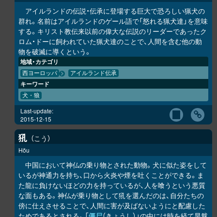
アイルランドの伝説・伝承に登場する巨大で恐ろしい猟犬の
群れ。名前はアイルランドのゲール語で「怒れる猟犬達」を意味
する。キリスト教伝来以前の偉大な伝説のリーダーであったク
ロム・ドーに飼われていた猟犬達のことで、人間を含む他の動
物を破滅に導くという。
地域・カテゴリ
西ヨーロッパ
アイルランド伝承
キーワード
犬・狼
Last-update:
2015-12-15
犼
こう
Hŏu
中国において神仏の乗り物とされた動物。犬に似た姿をして
いるが神通力を持ち、口から火炎や煙を吐くことができる。ま
た龍に負けないほどの力を持っているが、人を喰うという悪質
な面もある。神仏が乗り物として犼を選んだのは、自分たちの
傍に仕えさせることで、人間に害が及ばないようにと配慮した
ためであるとされる。「
僵尸
（きょうし）」の中には時を経て旱魃