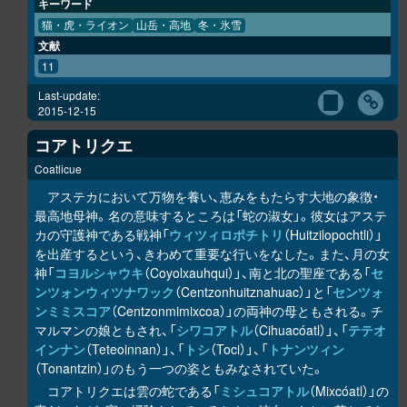
キーワード
猫・虎・ライオン
山岳・高地
冬・氷雪
文献
11
Last-update:
2015-12-15
コアトリクエ
Coatlicue
アステカにおいて万物を養い、恵みをもたらす大地の象徴・
最高地母神。名の意味するところは「蛇の淑女」。彼女はアステ
カの守護神である戦神「
ウィツィロポチトリ
（Huitzilopochtli）」
を出産するという、きわめて重要な行いをなした。また、月の女
神「
コヨルシャウキ
（Coyolxauhqui）」、南と北の聖座である「
セ
ンツォンウィツナワック
（Centzonhuitznahuac）」と「
センツォ
ンミミスコア
（Centzonmimixcoa）」の両神の母ともされる。チ
マルマンの娘ともされ、「
シワコアトル
（Cihuacóatl）」、「
テテオ
インナン
（Teteoinnan）」、「
トシ
（Toci）」、「
トナンツィン
（Tonantzin）」のもう一つの姿ともみなされていた。
コアトリクエは雲の蛇である「
ミシュコアトル
（Mixcóatl）」の