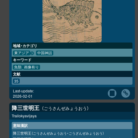
地域・カテゴリ
東アジア
中国神話
キーワード
魚類
画像有り
文献
35
Last-update:
2026-02-01
降三世明王
ごうさんぜみょうおう
Trailokyavijaya
意味漢訳
降三世明王
（ごうさんぜみょうおう・ごうざんぜみょうおう）