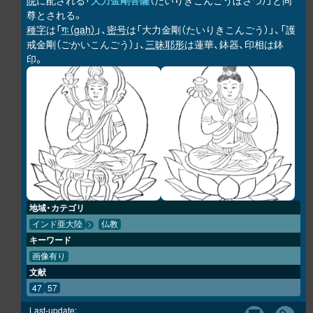
院
に配される「
大力金剛菩薩
（だいりきこんごうぼさつ）」と同
尊とされる。
種字
は「
गः（gaḥ）
」、
密号
は「大力金剛（たいりきこんごう）」、「護
戒金剛（ごかいこんごう）」、
三昧耶形
は蓮華、鉢器、印相は鉢
印。
地域・カテゴリ
インド亜大陸
仏教
キーワード
画像有り
文献
47
57
Last-update: