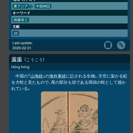
東アジア
中国神話
キーワード
画像有り
文献
35
Last-update:
2026-02-01
こうこう
𧈫
𧈫
Hóng hóng
中国の「
山海経
」の
海外東経
に記される生物。天空に架かる虹
を大蛇と見たもので、尾の部分も頭である両頭の蛇として描か
れている。