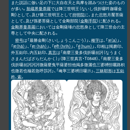
また説話に倣い足の下に大自在天と烏摩を踏みつけた姿のもの
が多い。
胎蔵界曼荼羅
では降三世明王（ないし伐折囉吽迦囉金
剛）として、及び勝三世明王として
持明院
に、また忿怒月黶菩薩
として、及び孫婆菩薩として金剛部院（
金剛手院
）に配される。
金剛界曼荼羅
においては金剛薩埵の忿怒身として降三世会の主
尊として中央に配される。
密号
は「最勝金剛（さいしょうこんごう）」、
種字
は、「
अ（a）
」、
「
हा（hā）
」、「
हाः（hāḥ）
」、「
ह्रीः（hrīḥ）
」、「
हुं（huṃ）
」、印相は羯磨印、
外五鈷印、内五鈷印、
真言
は「南麼三曼多伐折囉
訶（なうまく
𧹞
さまんだばざらだんかく）」（降三世真言・T0848）、「南麼三曼多
伐折囉
訶訶訶微薩麼曳平薩婆怛他掲多微灑也三婆嚩怛囇路枳
𧹞
也微若也䙖若急呼莎訶」、「唵寧三婆嚩日囉
」、
三昧耶形
は
五鈷
𤙖
杵
、
索
。