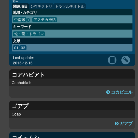
る。
関連項目
シウテクトリ
トラソルテオトル
地域・カテゴリ
中南米
アステカ神話
キーワード
蛇・龍・ドラゴン
文献
01
33
Last-update:
2015-12-16
コアハビアト
Coahabiath
コカビエル
ゴアプ
Goap
ガアプ
コイェムシ