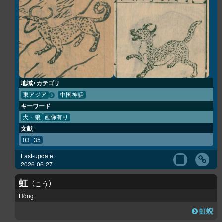
地域・カテゴリ
東アジア
中国神話
キーワード
犬・狼
画像有り
文献
03
35
Last-update:
2026-06-27
虹
こう
Hòng
虹蜺