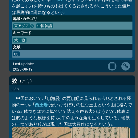
を起こす力を持つものも出てくるとされるが、こういった僵尸
は最終的に犼になるという。
地域・カテゴリ
東アジア
中国神話
キーワード
犬・狼
文献
03
Last-update:
2025-08-19
狡
こう
Jiǎo
中国において、「
山海経
」の
西山経
に見られる吉兆とされる怪
物の一つ。「
西王母
（せいおうぼ）」の住む玉山という山に棲んで
いる。体つきは犬に似ていて吠える声も犬のようだが、体表に
は豹のような模様を持ち、牛のような角を生やしている。瑞獣
の一つであり狡が出現した国は大豊作になるという。