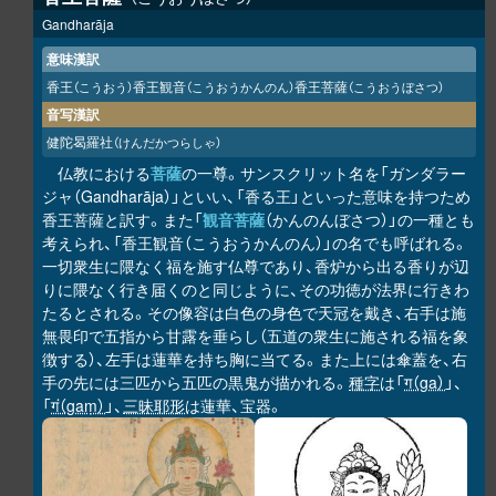
Gandharāja
意味漢訳
香王
香王観音
香王菩薩
（こうおう）
（こうおうかんのん）
（こうおうぼさつ）
音写漢訳
健陀曷羅社
（けんだかつらしゃ）
仏教における
菩薩
の一尊。サンスクリット名を「ガンダラー
ジャ（Gandharāja）」といい、「香る王」といった意味を持つため
香王菩薩と訳す。また「
観音菩薩
（かんのんぼさつ）」の一種とも
考えられ、「香王観音（こうおうかんのん）」の名でも呼ばれる。
一切衆生に隈なく福を施す仏尊であり、香炉から出る香りが辺
りに隈なく行き届くのと同じように、その功徳が法界に行きわ
たるとされる。その像容は白色の身色で天冠を戴き、右手は施
無畏印で五指から甘露を垂らし（五道の衆生に施される福を象
徴する）、左手は蓮華を持ち胸に当てる。また上には傘蓋を、右
手の先には三匹から五匹の黒鬼が描かれる。
種字
は「
ग（ga）
」、
「
गं（gaṃ）
」、
三昧耶形
は蓮華、宝器。