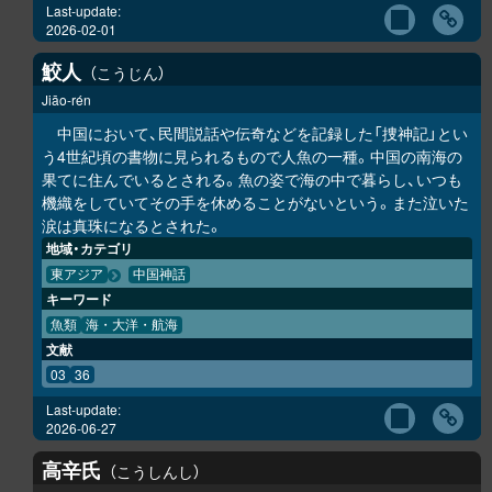
Last-update:
2026-02-01
鮫人
こうじん
Jiāo-rén
中国において、民間説話や伝奇などを記録した「捜神記」とい
う4世紀頃の書物に見られるもので人魚の一種。中国の南海の
果てに住んでいるとされる。魚の姿で海の中で暮らし、いつも
機織をしていてその手を休めることがないという。また泣いた
涙は真珠になるとされた。
地域・カテゴリ
東アジア
中国神話
キーワード
魚類
海・大洋・航海
文献
03
36
Last-update:
2026-06-27
高辛氏
こうしんし