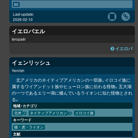
60
Last-update:
2026-02-10
イエロパエル
Ieropaēl
イエロパ
イェンリッシュ
Yenrish
北アメリカのネイティブアメリカンの一部族、イロコイ族に
属するワイアンドット族やヒューロン族に伝わる怪物。五大湖
の一つであるエリー湖に棲んでいるライオンに似た怪物とされ
る。
地域・カテゴリ
北米
ネイティブアメリカン
イロコイ族
キーワード
猫・虎・ライオン
文献