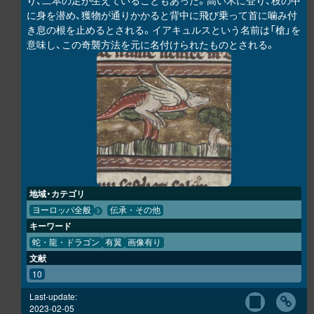
り、二本の足が生えていることもあった。高い木に登り、枝の中
に身を潜め、獲物が通りかかると背中に飛び乗って首に噛み付
き息の根を止めるとされる。イアキュルスという名前は「槍」を
意味し、この奇襲方法を元に名付けられたものとされる。
地域・カテゴリ
ヨーロッパ全般
伝承・その他
キーワード
蛇・龍・ドラゴン
有翼
画像有り
文献
10
Last-update:
2023-02-05