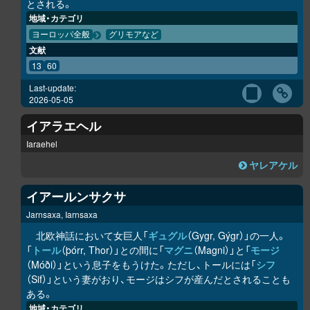
とされる。
地域・カテゴリ
ヨーロッパ全般
グリモアなど
文献
13
60
Last-update:
2026-05-05
イアラエヘル
Iaraehel
ヤレアケル
イアールンサクサ
Jarnsaxa, Iarnsaxa
北欧神話において女巨人「
ギュグル
（Gygr, Gýgr）」の一人。
「
トール
（þórr, Thor）」との間に「
マグニ
（Magni）」と「
モージ
（Móði）」という息子をもうけた。ただし、トールには「
シフ
（Sif）」という妻がおり、モージはシフが産んだとされることも
ある。
地域・カテゴリ