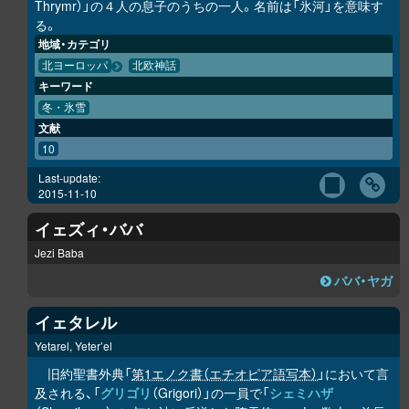
Thrymr）」の４人の息子のうちの一人。名前は「氷河」を意味す
る。
地域・カテゴリ
北ヨーロッパ
北欧神話
キーワード
冬・氷雪
文献
10
Last-update:
2015-11-10
イェズィ・ババ
Jezi Baba
ババ・ヤガ
イェタレル
Yetarel, Yeter’el
旧約聖書外典「
第1エノク書（エチオピア語写本）
」において言
及される、「
グリゴリ
（Grigori）」の一員で「
シェミハザ