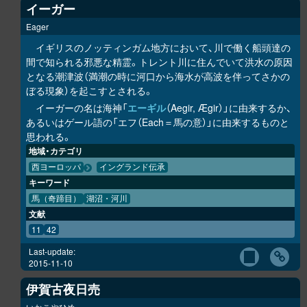
イーガー
Eager
イギリスのノッティンガム地方において、川で働く船頭達の
間で知られる邪悪な精霊。トレント川に住んでいて洪水の原因
となる潮津波（満潮の時に河口から海水が高波を伴ってさかの
ぼる現象）を起こすとされる。
イーガーの名は海神「
エーギル
（Aegir, Ægir）」に由来するか、
あるいはゲール語の「エフ（Each＝馬の意）」に由来するものと
思われる。
地域・カテゴリ
西ヨーロッパ
イングランド伝承
キーワード
馬（奇蹄目）
湖沼・河川
文献
11
42
Last-update:
2015-11-10
伊賀古夜日売
いかこやひめ