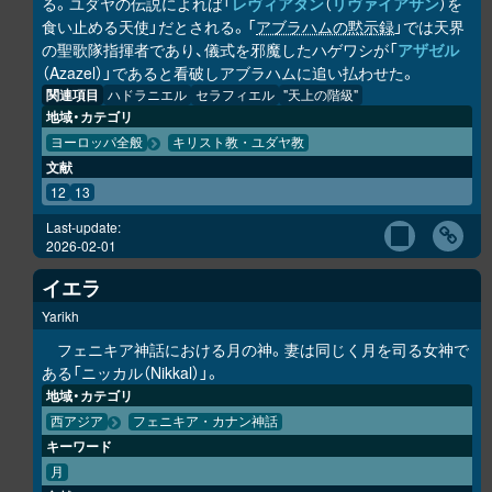
る。ユダヤの伝説によれば「
レヴィアタン
（
リヴァイアサン
）を
食い止める天使」だとされる。「
アブラハムの黙示録
」では天界
の聖歌隊指揮者であり、儀式を邪魔したハゲワシが「
アザゼル
（Azazel）」であると看破しアブラハムに追い払わせた。
関連項目
ハドラニエル
セラフィエル
"天上の階級"
地域・カテゴリ
ヨーロッパ全般
キリスト教・ユダヤ教
文献
12
13
Last-update:
2026-02-01
イエラ
Yarikh
フェニキア神話における月の神。妻は同じく月を司る女神で
ある「ニッカル（Nikkal）」。
地域・カテゴリ
西アジア
フェニキア・カナン神話
キーワード
月