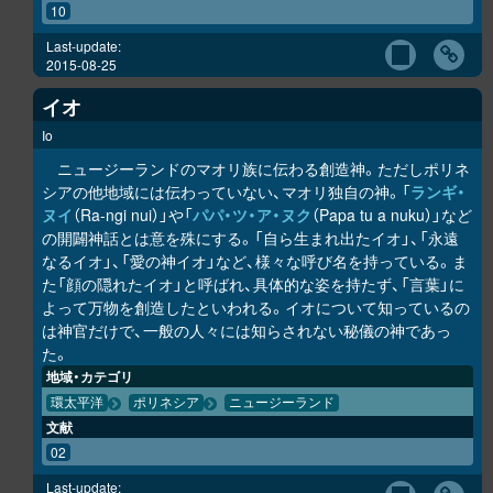
10
Last-update:
2015-08-25
イオ
Io
ニュージーランドのマオリ族に伝わる創造神。ただしポリネ
シアの他地域には伝わっていない、マオリ独自の神。「
ラ
ン
ギ・
ヌイ
（Ra-ngi nui）」や「
パパ・ツ・ア・ヌク
（Papa tu a nuku）」など
の開闢神話とは意を殊にする。「自ら生まれ出たイオ」、「永遠
なるイオ」、「愛の神イオ」など、様々な呼び名を持っている。ま
た「顔の隠れたイオ」と呼ばれ、具体的な姿を持たず、「言葉」に
よって万物を創造したといわれる。イオについて知っているの
は神官だけで、一般の人々には知らされない秘儀の神であっ
た。
地域・カテゴリ
環太平洋
ポリネシア
ニュージーランド
文献
02
Last-update: