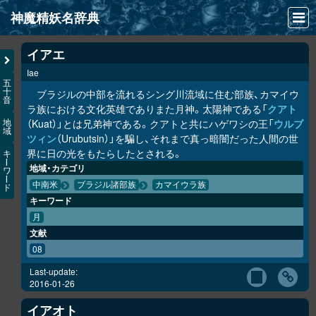
神魔精妖名辞典
NEWS
イアエ
Iae
INFO
五
十
ブラジルの中部を流れるシング川流域に住む部族、カマイウ
音
文献
ラ族における文化英雄でありまた月神。太陽神である「
クアト
（Kuat）」とは兄弟神である。クアトと共にハゲワシの王「
ウルブ
地
域
検索
ツィン
（Urubutsin）」を騙し、それまで真っ暗闇だった人間の世
界に日の光をもたらしたとされる。
キ
凖項目
ー
地域・カテゴリ
ワ
ー
中南米
ブラジル諸部族
カマイウラ族
ド
画像資料便覧
キーワード
LINK
月
文献
08
Last-update:
2016-01-26
イアオト