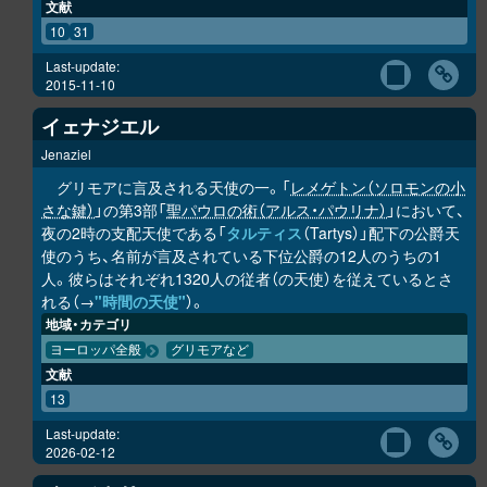
文献
10
31
Last-update:
2015-11-10
イェナジエル
Jenaziel
グリモアに言及される天使の一。「
レメゲトン（ソロモンの小
さな鍵）
」の第3部「
聖パウロの術（アルス・パウリナ）
」において、
夜の2時の支配天使である「
タルティス
（Tartys）」配下の公爵天
使のうち、名前が言及されている下位公爵の12人のうちの1
人。彼らはそれぞれ1320人の従者（の天使）を従えているとさ
れる（→
"時間の天使"
）。
地域・カテゴリ
ヨーロッパ全般
グリモアなど
文献
13
Last-update:
2026-02-12