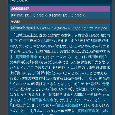
山城国風土記
伊可古夜日女
伊賀古夜日売
（いかこやひめ）
（いかこやひめ）
その他
神野伊加許也姫神
（かんのいかこやひめのかみ・かむぬいかこやひめのかみ）
「
山城国風土記
」逸文に登場する女神。伊賀古夜日売の他に同
訓で「伊可古夜日女」の表記も見える。また「神野伊加許也姫神
（かんのいかこやひめのかみ/かむぬいかこやひめのかみ）」の名
でも呼ばれる。「山城国風土記」逸文に拠れば賀茂氏の祖神であ
る「
賀茂建角身命
（かもたけつのみのみこと）」は、丹羽国（現在
の兵庫県）の「神野（かみの）」の神であった伊賀古夜日売を娶っ
たという。ここで言及される「神野」とは現在の兵庫県丹波市氷
上町御油にある「神野神社（かんのじんじゃ）」のことと考えら
れるが現在の神野神社は伊賀古夜日売を祭神としない。神名の
「イカコヤ」の名義ははっきりとはしないが、子神の説話に丹塗
り矢が登場することから「赫矢（かぐや）」と関連しているので
はないかと考えられる。賀茂建角身命との間に「玉依日子（たま
よりひこ）→「
建玉依比古命
（たけたまよりひこのみこと）」」、
「玉依日売（たまよりひめ）→「
建玉依比売命
（たけたまよりひめ
のみこと）」」を生み、このうち玉依日売は「
賀茂別雷命
（かもわ