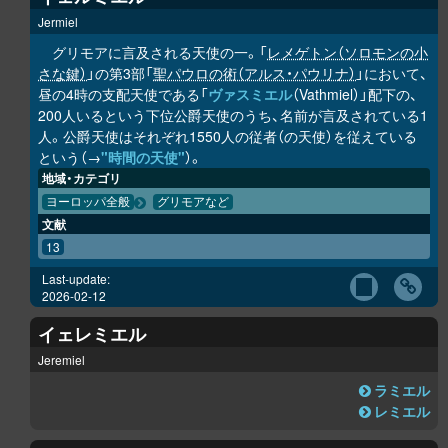
Jermiel
グリモアに言及される天使の一。「
レメゲトン（ソロモンの小
さな鍵）
」の第3部「
聖パウロの術（アルス・パウリナ）
」において、
昼の4時の支配天使である「
ヴァスミエル
（Vathmiel）」配下の、
200人いるという下位公爵天使のうち、名前が言及されている1
人。公爵天使はそれぞれ1550人の従者（の天使）を従えている
という（→
"時間の天使"
）。
地域・カテゴリ
ヨーロッパ全般
グリモアなど
文献
13
Last-update:
2026-02-12
イェレミエル
Jeremiel
ラミエル
レミエル