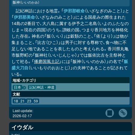
飯神
（いいのかみ）
記紀神話における地霊。「
伊邪那岐命
（いざなぎのみこと）」と
「
伊邪那美命
（いざなみのみこと）」による国産みの際生まれた
14島の2番目で、大八島に属する伊予之二名島（いよのふたなの
しま＝現在の四国）のうち、讃岐の国、つまり香川地方を神格化
した存在。神名の「飯（いい）」は穀類のこと、「依（より）」は物が
集まること、「比古（ひこ）」は男子に対する尊称で、食べ物に不
足しない地であることを表したものと考えられる。香川県丸亀
市飯野町の「飯神社（いいじんじゃ）」では飯依比古を主祭神と
して祀る。「
播磨国風土記
」には「飯神（いいのかみ）」の名で「
飯
盛大刀自
（いいもりのおおとじ）」の夫神であることが記されて
いる。
地域・カテゴリ
日本
記紀神話・神道
文献
18
21
23
59
Last-update:
2026-02-17
イウダル
Iudal