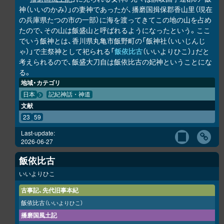
神（いいのかみ）」の妻神であったが、播磨国揖保郡香山里（現在
の兵庫県たつの市の一部）に海を渡ってきてこの地の山を占め
たので、その山は飯盛山と呼ばれるようになったという。ここ
でいう飯神とは、香川県丸亀市飯野町の「飯神社（いいじんじ
ゃ）」で主祭神として祀られる「
飯依比古
（いいよりひこ）」だと
考えられるので、飯盛大刀自は飯依比古の妃神ということにな
る。
地域・カテゴリ
日本
記紀神話・神道
文献
23
59
Last-update:
2026-06-27
飯依比古
いいよりひこ
古事記、先代旧事本紀
飯依比古
（いいよりひこ）
播磨国風土記