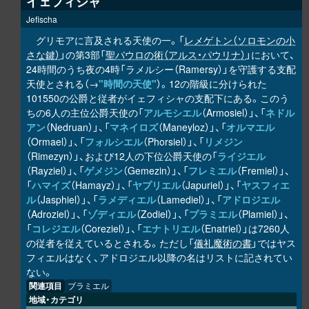
イェフィシャ
Jefischa
グリモアに言及される天使の一。「
レメゲトン（ソロモンの小
さな鍵）
」の第3部「
聖パウロの術（アルス・パウリナ）
」において、
24時間のうち夜の4時「ラメルシー（Ramersy）」を守護する支配
天使とされる（→
"時間の天使"
）。12の階級に分けられた
101550の公爵と従者がイェフィシャの支配下にある。このう
ちの6人の主位公爵天使の「
アルモシエル
（Armosiel）」、「
ネドル
アン
（Nedruan）」、「
マネイロズ
（Maneyloz）」、「
オルマエル
（Ormael）」、「
フォルシエル
（Phorsiel）」、「
リメジン
（Rimezyn）」、および12人の下位公爵天使の「
ライジエル
（Rayziel）」、「
ゲメジン
（Gemezin）」、「
フレミエル
（Fremiel）」、
「
ハマイズ
（Hamayz）」、「
ヤプリエル
（Japuriel）」、「
ヤスフィエ
ル
（Jasphiel）」、「
ラメディエル
（Lamediel）」、「
アドロジエル
（Adroziel）」、「
ゾディエル
（Zodiel）」、「
プラミエル
（Plamiel）」、
「
コレジエル
（Coreziel）」、「
エナトリエル
（Enatriel）」は7260人
の従者を従えているとされる。ただし「
儀礼魔術の書
」ではヤス
フィエルはなく、アドロジエル以降の名はリストに記されてい
ない。
関連項目
ブラミエル
地域・カテゴリ