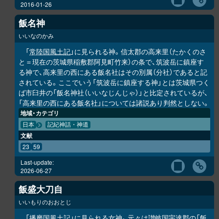
2016-01-26
飯名神
いいなのかみ
「
常陸国風土記
」に見られる神。信太郡の高来里（たかくのさ
と＝現在の茨城県稲敷郡阿見町竹来）の条で、筑波岳に鎮座す
る神で、高来里の西にある飯名社はその別属（分社）であると記
されている。ここでいう「筑波岳に鎮座する神」とは茨城県つく
ば市臼井の「飯名神社（いいなじんじゃ）」と比定されているが、
「高来里の西にある飯名社」については諸説あり判然としない。
地域・カテゴリ
日本
記紀神話・神道
文献
23
59
Last-update:
2026-06-27
飯盛大刀自
いいもりのおおとじ
「
播磨国風土記
」に見られる女神。元々は讃岐国宇達郡の「飯