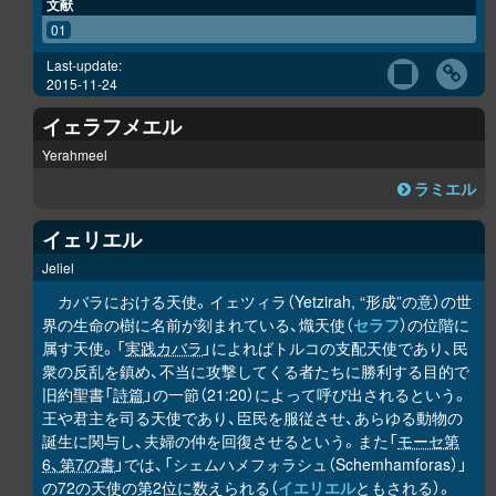
文献
01
Last-update:
2015-11-24
イェラフメエル
Yerahmeel
ラミエル
イェリエル
Jeliel
カバラにおける天使。イェツィラ（Yetzirah, “形成”の意）の世
界の生命の樹に名前が刻まれている、熾天使（
セラフ
）の位階に
属す天使。「
実践カバラ
」によればトルコの支配天使であり、民
衆の反乱を鎮め、不当に攻撃してくる者たちに勝利する目的で
旧約聖書「
詩篇
」の一節（21:20）によって呼び出されるという。
王や君主を司る天使であり、臣民を服従させ、あらゆる動物の
誕生に関与し、夫婦の仲を回復させるという。また「
モーセ第
6、第7の書
」では、「シェムハメフォラシュ（Schemhamforas）」
の72の天使の第2位に数えられる（
イエリエル
ともされる）。