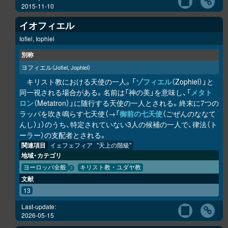
2015-11-10
イオフィエル
Iofiel, Iophiel
別称
ヨフィエル
（Jofiel, Jophiel）
キリスト教における天使の一人。「
ゾフィエル
（Zophiel）」と
同一視される場合がある。名前は「神の美」を意味し、「
メタト
ロン
（Metatron）」に随行する天使の一人とされる。終末に7つの
ラッパを吹き鳴らす七天使（→「
御前の七天使
（ごぜんのななて
んし）」）のうち、特定されていない3人の候補の一人で、律法（ト
ーラー）の支配者とされる。
関連項目
イェフェフィア
"天上の階級"
地域・カテゴリ
ヨーロッパ全般
キリスト教・ユダヤ教
文献
13
Last-update:
2026-05-15