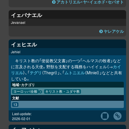
アカトリエル・ヤ・イェホド・セバオト
イェバナエル
Jevanael
ヤレアケル
イェヒエル
Jehiel
キリスト教の「使徒教父文書」の一つ「ヘルマスの牧者」など
に言及される天使。野獣を支配する職務をハイイェル（→
カイ
リエル
）、「
テグリ
（Thegri）」、「
ムトニエル
（Mtniel）」などと共有
している。
地域・カテゴリ
ヨーロッパ全般
キリスト教・ユダヤ教
文献
13
Last-update:
2026-02-01