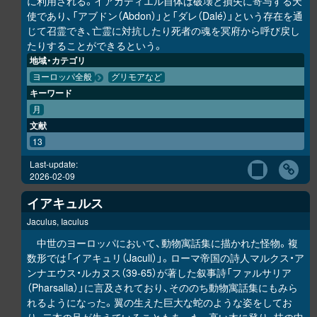
に利用される。イアカディエル自体は破壊と損失に寄与する天
使であり、「アブドン（Abdon）」と「ダレ（Dalé）」という存在を通
じて召霊でき、亡霊に対抗したり死者の魂を冥府から呼び戻し
たりすることができるという。
地域・カテゴリ
ヨーロッパ全般
グリモアなど
キーワード
月
文献
13
Last-update:
2026-02-09
イアキュルス
Jaculus, Iaculus
中世のヨーロッパにおいて、動物寓話集に描かれた怪物。複
数形では「イアキュリ（Jaculi）」。ローマ帝国の詩人マルクス・ア
ンナエウス・ルカヌス（39-65）が著した叙事詩「ファルサリア
（Pharsalia）」に言及されており、そののち動物寓話集にもみら
れるようになった。翼の生えた巨大な蛇のような姿をしてお