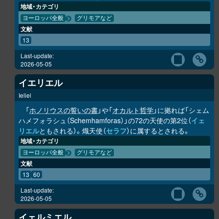
地域・カテゴリ
ヨーロッパ全般
グリモアなど
文献
13
Last-update:
2026-05-05
イエリエル
Ieliel
「
ホノリウスの誓いの書
」や「
オカルト哲学
」に拠れば「シェム
ハメフォラシュ（Schemhamforas）」の72の天使の第2位（
イェ
リエル
ともされる）。熾天使（
セラフ
）に属するとされる。
地域・カテゴリ
ヨーロッパ全般
グリモアなど
文献
13
60
Last-update:
2026-05-05
イェルミエル