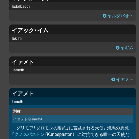
Iadalbaoth
ヤルダバオト
イアック・イム
Iak Im
ヤギム
イァメト
Jameth
イアメト
イアメト
Iameth
別称
イァメト
（Jameth）
グリモア「
ソロモンの誓約
」に言及される天使。海馬の悪魔
「
クノスパストン
（Kunospaston）」に対抗できる唯一の天使だ