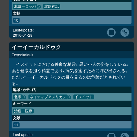
北ヨーロッパ
北欧神話
文献
10
Last-update:
2016-01-28
イーイーカルドゥク
Eeyeekalduk
イヌイットにおける善良な精霊。黒い小人の姿をしている。
薬と健康を担う精霊であり、病気を癒すために呼び出される。
ただ、イーイーカルドゥクの目を見るのは危険だとされてい
る。
地域・カテゴリ
北米
ネイティブアメリカン
イヌイット
キーワード
治癒・医療
文献
11
Last-update: