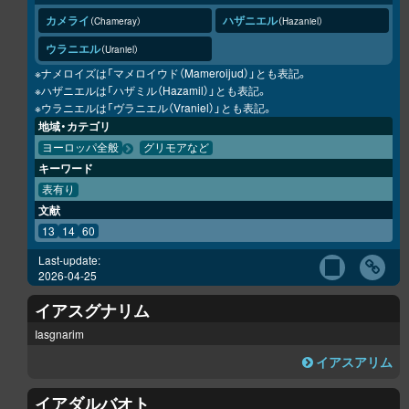
カメライ
ハザニエル
Chameray
Hazaniel
ウラニエル
Uraniel
※ナメロイズは「マメロイウド（Mameroijud）」とも表記。
※ハザニエルは「ハザミル（Hazamil）」とも表記。
※ウラニエルは「ヴラニエル（Vraniel）」とも表記。
地域・カテゴリ
ヨーロッパ全般
グリモアなど
キーワード
表有り
文献
13
14
60
Last-update:
2026-04-25
イアスグナリム
Iasgnarim
イアスアリム
イアダルバオト