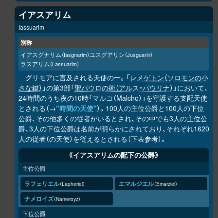
イアスアリム
Iassuarim
別称
イアスグナリム
ユスグアリン
（Iasgnarim）
（Jusguarin）
ラスアリム
（Lassuarim）
グリモアに言及される天使の一。「
レメゲトン（ソロモンの小
さな鍵）
」の第3部「
聖パウロの術（アルス・パウリナ）
」において、
24時間のうち夜の10時「マルコ（Malcho）」を守護する支配天使
とされる（→
"時間の天使"
）。100人の主位公爵と100人の下位
公爵、その他多くの従者がいるとされ、その中でも3人の主位公
爵、3人の下位公爵は名前が明らかにされており、それぞれ1620
人の従者（の天使）を従えるとされる（下表参考）。
《イアスアリムの配下の公爵》
主位公爵
ラフェリエル
エマルジエル
Lapheriel
Emarziel
ナメロイズ
Nameroyz
下位公爵