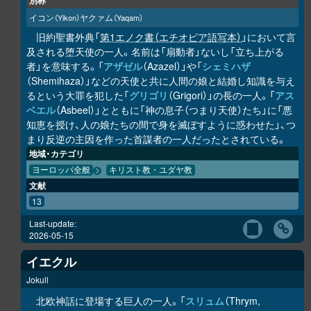
別称
イコン
ヤクァム
（Yikon）
（Yaqam）
旧約聖書外典「
第1エノク書（エチオピア語写本）
」において言
及される堕天使の一人。名前は「扇動者」ないし「立ち上がる
者」を意味する。「
アザゼル
（Azazel）」や「
シェミハザ
（Shemihaza）」などの天使と共に人間の娘と結婚し知識を与え
るという大罪を犯した「
グリゴリ
（Grigori）」の長の一人。「
アス
ベエル
（Asbeel）」とともに「神の息子（つまり天使）たち」に「悪
知恵を授け、人の娘たちの間で身を滅ぼすように惑わせた」、つ
まり反逆の主因を作った首謀者の一人だったとされている。
地域・カテゴリ
ヨーロッパ全般
キリスト教・ユダヤ教
文献
13
Last-update:
2026-05-15
イエクル
Jokull
北欧神話に登場する巨人の一人。「
スリュム
（Thrym,