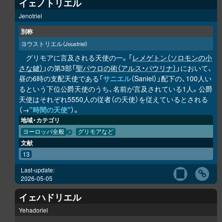
イェノトリエル
Jenotriel
別称
ヨウストリエル
（Joustriel）
グリモアに言及される天使の一。「
レメゲトン（ソロモンの小
さな鍵）
」の第3部「
聖パウロの術（アルス・パウリナ）
」において、
昼の6時の支配天使である「
サニエル
（Saniel）」配下の、100人い
るという下位公爵天使のうち、名前が言及されている1人。公爵
天使はそれぞれ5550人の従者（の天使）を従えているとされる
（→
"時間の天使"
）。
地域・カテゴリ
ヨーロッパ全般
グリモアなど
文献
13
Last-update:
2026-05-05
イェハドリエル
Yehadoriel