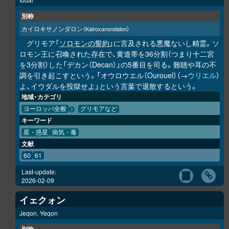
別称
カイロキサノンダロン
（Kairoxanondalon）
グリモア「
ソロモンの誓約
」に言及される悪魔ないし精霊。ソ
ロモン王に召喚された存在で、黄道帯を36分割（つまり十二宮
を3分割）した「デカン（Decan）」の5番目を司る。難聴や耳の不
調を引き起こすという。「オウロウエル（Ourouel）（→
ウリエル
）
よ、イウダルを投獄せよ」という言葉で退散するという。
地域・カテゴリ
ヨーロッパ全般
グリモアなど
キーワード
星・惑星
病気・毒
文献
60
61
Last-update:
2026-02-09
イェクォン
Jeqon, Yeqon