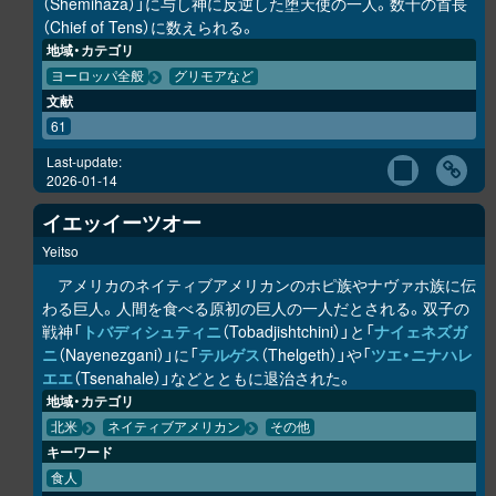
（Shemihaza）」に与し神に反逆した堕天使の一人。数十の首長
（Chief of Tens）に数えられる。
地域・カテゴリ
ヨーロッパ全般
グリモアなど
文献
61
Last-update:
2026-01-14
イエッイーツオー
Yeitso
アメリカのネイティブアメリカンのホピ族やナヴァホ族に伝
わる巨人。人間を食べる原初の巨人の一人だとされる。双子の
戦神「
トバディシュティニ
（Tobadjishtchini）」と「
ナイェネズガ
ニ
（Nayenezgani）」に「
テルゲス
（Thelgeth）」や「
ツエ・ニナハレ
エエ
（Tsenahale）」などとともに退治された。
地域・カテゴリ
北米
ネイティブアメリカン
その他
キーワード
食人