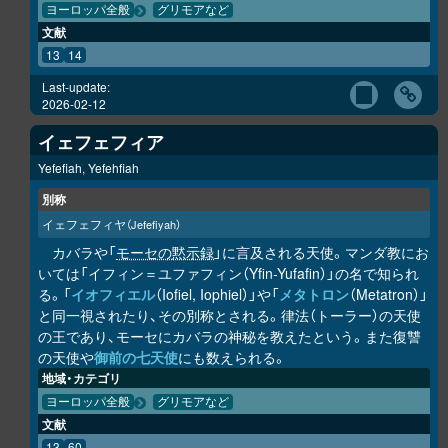
ヨーロッパ全般
グリモアなど
文献
13
14
Last-update:
2026-02-12
イェフェフィア
Yefefiah, Yefehfiah
別称
イェフェフィヤ
（Jefefiyah）
カバラや「
モーセの黙示録
」に言及される天使。マンダ教にお
いては「イフィン＝ユファフィン（Yfin-Yufafin）」の名で知られ
る。「
イオフィエル
（Iofiel, Iophiel）」や「
メタトロン
（Metatron）」
と同一視されたり、その別称とされる。律法（トーラー）の天使
の王であり、モーセにカバラの神秘を教えたという。また復讐
の天使や
御前の七天使
にも数えられる。
地域・カテゴリ
ヨーロッパ全般
グリモアなど
文献
13
60