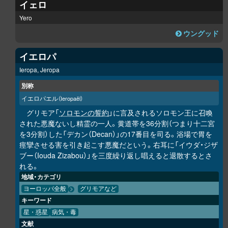
イェロ
Yero
ウングッド
イエロパ
Ieropa, Jeropa
別称
イエロパエル
（Ieropaēl）
グリモア「
ソロモンの誓約
」に言及されるソロモン王に召喚
された悪魔ないし精霊の一人。黄道帯を36分割（つまり十二宮
を3分割）した「デカン（Decan）」の17番目を司る。浴場で胃を
痙攣させる害を引き起こす悪魔だという。右耳に「イウダ・ジザ
ブー（Iouda Zizabou）」を三度繰り返し唱えると退散するとさ
れる。
地域・カテゴリ
ヨーロッパ全般
グリモアなど
キーワード
星・惑星
病気・毒
文献