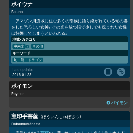
ボイウナ
Boiuna
アマゾン川流域に住む多くの部族に語り継がれている蛇の姿
をした恐ろしい女神。その光を放つ眼で少しでも睨まれた女性
は妊娠してしまうといわれる。
地域・カテゴリ
中南米
その他
キーワード
蛇・龍・ドラゴン
Last-update:
2016-01-28
ポイモン
Poymon
パイモン
宝印手菩薩
ほういんしゅぼさつ
Ratnamudrāhasta
密教における
菩薩
の一尊。サンスクリット名を「ラトナムド