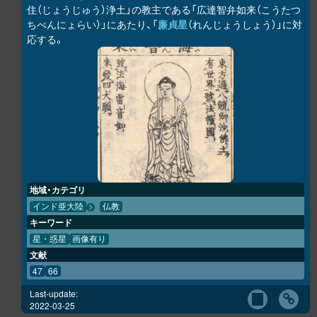
住（じょうじゅう）浄土」の教主である「広達智弁如来（こうたつ
ちべんにょらい）」にあたり、「
廉貞星
（れんじょうしょう）」に対
応する。
地域・カテゴリ
インド亜大陸
仏教
キーワード
星・惑星
画像有り
文献
47
66
Last-update:
2022-03-25