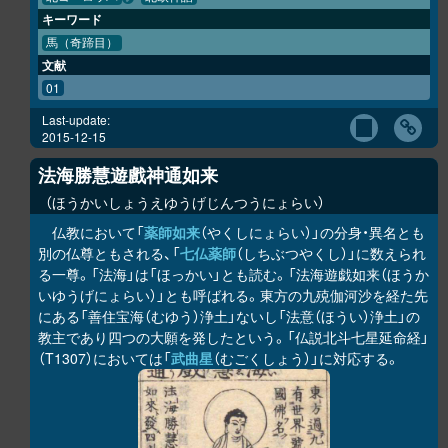
キーワード
馬（奇蹄目）
文献
01
Last-update:
2015-12-15
法海勝慧遊戲神通如来
ほうかいしょうえゆうげじんつうにょらい
仏教において「
薬師如来
（やくしにょらい）」の分身・異名とも
別の仏尊ともされる、「
七仏薬師
（しちぶつやくし）」に数えられ
る一尊。「法海」は「ほっかい」とも読む。「法海遊戯如来（ほうか
いゆうげにょらい）」とも呼ばれる。東方の九殑伽河沙を経た先
にある「善住宝海（むゆう）浄土」ないし「法意（ほうい）浄土」の
教主であり四つの大願を発したという。「仏説北斗七星延命経」
（T1307）においては「
武曲星
（むごくしょう）」に対応する。