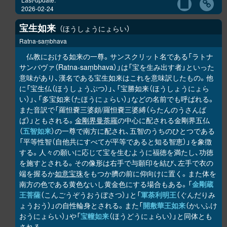
2026-02-24
宝生如来
ほうしょうにょらい
Ratna-saṃbhava
仏教における如来の一尊。サンスクリット名である「ラトナ
サンバヴァ（Ratna-saṃbhava）」は「宝を生み出す者」といった
意味があり、漢名である宝生如来はこれを意味訳したもの。他
に「宝生仏（ほうしょうぶつ）」、「宝勝如来（ほうしょうにょら
い）」、「多宝如来（たほうにょらい）」などの名前でも呼ばれる。
また音訳で「羅怛嚢三婆頗/羅怛嚢三婆縛（らたんのうさんば
ば）」ともされる。
金剛界曼荼羅
の中心に配される金剛界五仏
（
五智如来
）の一尊で南方に配され、五智のうちのひとつである
「平等性智（自他共にすべてが平等であると知る智恵）」を象徴
する。人々の願いに応じて宝を生むように福徳を満たし、功徳
を施すとされる。その像形は右手で与願印を結び、左手で衣の
端を握るか
如意宝珠
をもつか臍の前に仰向けに置く。また体を
南方の色である黄色ないし黄金色にする場合もある。「
金剛蔵
王菩薩
（こんごうぞうおうぼさつ）」と「
軍荼利明王
（ぐんだりみ
ょうおう）」の自性輪身とされる。また「
開敷華王如来
（かいふけ
おうにょらい）」や「
宝幢如来
（ほうどうにょらい）」と同体とも
される。