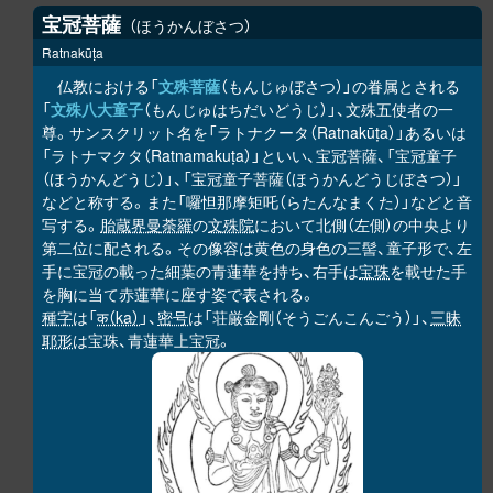
宝冠菩薩
ほうかんぼさつ
Ratnakūṭa
仏教における「
文殊菩薩
（もんじゅぼさつ）」の眷属とされる
「
文殊八大童子
（もんじゅはちだいどうじ）」、文殊五使者の一
尊。サンスクリット名を「ラトナクータ（Ratnakūṭa）」あるいは
「ラトナマクタ（Ratnamakuṭa）」といい、宝冠菩薩、「宝冠童子
（ほうかんどうじ）」、「宝冠童子菩薩（ほうかんどうじぼさつ）」
などと称する。また「囉怛那摩矩吒（らたんなまくた）」などと音
写する。
胎蔵界曼荼羅
の
文殊院
において北側（左側）の中央より
第二位に配される。その像容は黄色の身色の三髻、童子形で、左
手に宝冠の載った細葉の青蓮華を持ち、右手は
宝珠
を載せた手
を胸に当て赤蓮華に座す姿で表される。
種字
は「
क（ka）
」、
密号
は「荘厳金剛（そうごんこんごう）」、
三昧
耶形
は宝珠、青蓮華上宝冠。