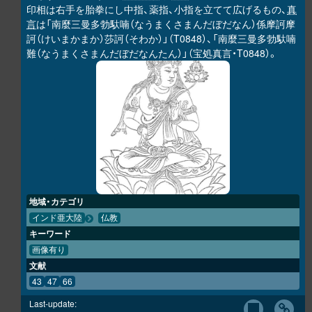
印相は右手を胎拳にし中指、薬指、小指を立てて広げるもの、
真
言
は「南麼三曼多勃馱喃（なうまくさまんだぼだなん）係摩訶摩
訶（けいまかまか）莎訶（そわか）」（T0848）、「南麼三曼多勃馱喃
難（なうまくさまんだぼだなんたん）」（宝処真言・T0848）。
地域・カテゴリ
インド亜大陸
仏教
キーワード
画像有り
文献
43
47
66
Last-update: