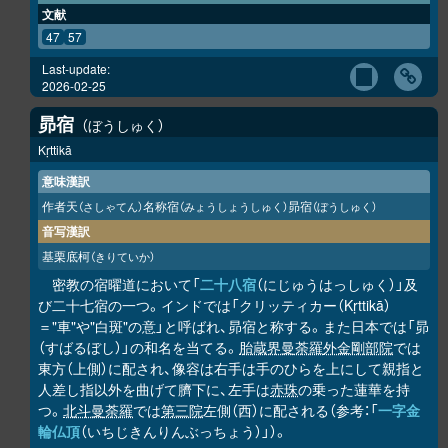
文献
47
57
Last-update:
2026-02-25
昴宿
ぼうしゅく
Kṛttikā
意味漢訳
作者天
名称宿
昴宿
（さしゃてん）
（みょうしょうしゅく）
（ぼうしゅく）
音写漢訳
基栗底柯
（きりていか）
密教の宿曜道において「
二十八宿
（にじゅうはっしゅく）」及
び二十七宿の一つ。インドでは「クリッティカー（Kṛttikā）
＝"車"や"白斑"の意」と呼ばれ、昴宿と称する。また日本では「昴
（すばるぼし）」の和名を当てる。
胎蔵界曼荼羅
外金剛部院
では
東方（上側）に配され、像容は右手は手のひらを上にして親指と
人差し指以外を曲げて臍下に、左手は
赤珠
の乗った蓮華を持
つ。
北斗曼荼羅
では
第三院
左側（西）に配される（参考：「
一字金
輪仏頂
（いちじきんりんぶっちょう）」）。