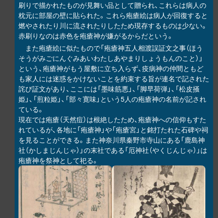
刷りで描かれたものが見舞い品として贈られ、これらは病人の
枕元に部屋の壁に貼られた。これら疱瘡絵は病人が回復すると
燃やされたり川に流されたりしたため現存するものは少ない。
赤刷りなのは赤色を疱瘡神が嫌がるからだという。
また疱瘡絵に似たもので「疱瘡神五人相渡誤証文之事（ほう
そうがみごにんぐみあいわたしあやまりしょうもんのこと）」
という、疱瘡神がもう屋敷に立ち入らず、疫病神の仲間ともど
も家人には迷惑をかけないことを約束する旨が連名で記された
詫び証文があり、ここには「墨味筋悪」、「脚早荷弾」、「松皮掻
姫」、「煎粒姫」、「部々寛味」という5人の疱瘡神の名前が記され
ている。
現在では疱瘡（天然痘）は根絶したため、疱瘡神への信仰もすた
れているが、各地に「疱瘡神」や「疱瘡宮」と銘打たれた石碑や祠
を見ることができる。また神奈川県秦野市寺山にある「鹿島神
社（かしまじんじゃ）」の末社である「厄神社（やくじんじゃ）」は
疱瘡神を祭神として祀る。