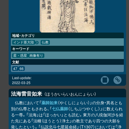
地域・カテゴリ
インド亜大陸
仏教
キーワード
星・惑星
画像有り
文献
47
66
Last-update:
2022-03-25
法海雷音如来
ほうかいらいおんにょらい
仏教において「
薬師如来
（やくしにょらい）」の分身・異名とも
別の仏尊ともされる、「
七仏薬師
（しちぶつやくし）」に数えられ
る一尊。「法海」は「ほっかい」とも読む。東方の八殑伽河沙を経
た先にある「法幢（ほうとう）浄土」の教主であり四つの大願を
発したという。「仏説北斗七星延命経」（T1307）においては「浄