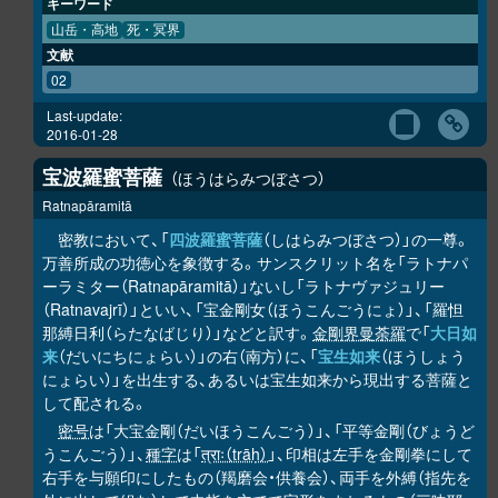
キーワード
山岳・高地
死・冥界
文献
02
Last-update:
2016-01-28
宝波羅蜜菩薩
ほうはらみつぼさつ
Ratnapāramitā
密教において、「
四波羅蜜菩薩
（しはらみつぼさつ）」の一尊。
万善所成の功徳心を象徴する。サンスクリット名を「ラトナパ
ーラミター（Ratnapāramitā）」ないし「ラトナヴァジュリー
（Ratnavajrī）」といい、「宝金剛女（ほうこんごうにょ）」、「羅怛
那縛日利（らたなばじり）」などと訳す。
金剛界曼荼羅
で「
大日如
来
（だいにちにょらい）」の右（南方）に、「
宝生如来
（ほうしょう
にょらい）」を出生する、あるいは宝生如来から現出する菩薩と
して配される。
密号
は「大宝金剛（だいほうこんごう）」、「平等金剛（びょうど
うこんごう）」、
種字
は「
त्राः（trāḥ）
」、印相は左手を金剛拳にして
右手を与願印にしたもの（羯磨会・供養会）、両手を外縛（指先を