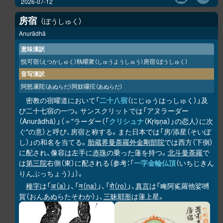
2026-07-12
房宿
ぼうしゅく
Anurādhā
意味漢訳
悦可宿
執曜衆
房宿
（えつかしゅく）
（しゅうようしゅう）
（ぼうしゅく）
音写漢訳
阿怒邏陀
阿奴囉拕
（あぬらだ）
（あぬらだ）
密教の宿曜道において「
二十八宿
（にじゅうはっしゅく）」及
び二十七宿の一つ。サンスクリットでは「アヌラーダー
（Anurādhā）」（＝"ラーダー（「
クリシュナ
（Kṛiṣṇa）」の恋人）に次
ぐ"の意）と呼び、房宿と称する。また日本では「房/添星（そいぼ
し）」の和名を当てる。
胎蔵界曼荼羅
外金剛部院
では西方（下側）
に配され、像容は左手に
赤珠
の乗った蓮を持つ。
北斗曼荼羅
で
は
第三院
右側（東）に配される（参考：「
一字金輪仏頂
（いちじきん
りんぶっちょう）」）。
種字
は「
अ（a）
」、「
न（na）
」、「
रो（ro）
」、
真言
は「唵阿㝹羅他娑嚩
賀（おんあぬらたそわか）」、
三昧耶形
は蓮上星。