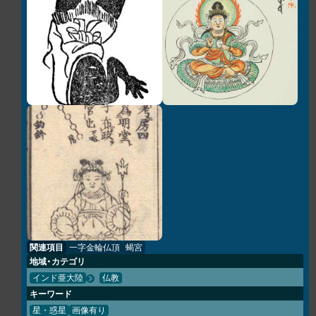
関連項目
一字金輪仏頂
蝎宮
地域・カテゴリ
インド亜大陸
仏教
キーワード
星・惑星
画像有り