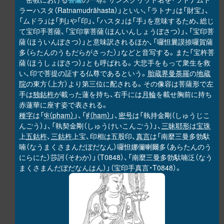
ラーハスタ（Ratnamudrāhasta）」といい、「ラトナ」は「財宝」、
「ムドラ」は「判」や「印」、「ハスタ」は「手」を意味するため、総じ
て宝印手菩薩、「宝印掌菩薩（ほんいんしょうぼさつ）」、「宝印菩
薩（ほういんぼさつ）」と意味訳されるほか、「囉怛曩謨捺囉賀薩
多（らたんのうもだらがさった）」などと音写する。また「宝杵菩
薩（ほうしょぼさつ）」とも呼ばれる。大悲手をもって衆生を救
い、印で菩提の証する仏尊であるという。
胎蔵界曼荼羅
の
地蔵
院
の東方（上方）より第三位に配される。その像容は菩薩形で左
手は
独鈷杵
が載った蓮を持ち、右手には
月輪
を載せ胸前に持ち
赤蓮華に座す姿で表される。
種字
は「
फं（phaṃ）
」、「
हं（haṃ）
」、
密号
は「執持金剛（しゅうじこ
んごう）」、「執契金剛（しゅうけいこんごう）」、
三昧耶形
は
宝珠
上
五鈷杵
、
三鈷杵
上宝、印相は五股印、
真言
は「南麼三曼多勃馱
喃（なうまくさまんだぼだなん）囉怛娜儞喇爾多（あらたんのう
にらにた）莎訶（そわか）」（T0848）、「南麼三曼多勃馱喃泛（なう
まくさまんだぼだなんはん）」（宝印手真言・T0848）。