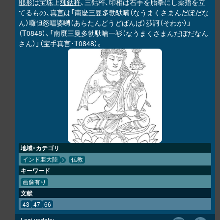
耶形
は
宝珠
上
独鈷杵
、三鈷杵、印相は右手を胎拳にし薬指を立
てるもの、
真言
は「南麼三曼多勃馱喃（なうまくさまんだぼだな
ん）囉怛怒嗢婆嚩（あらたんどうどばんば）莎訶（そわか）」
（T0848）、「南麼三曼多勃馱喃一衫（なうまくさまんだぼだなん
さん）」（宝手真言・T0848）。
地域・カテゴリ
インド亜大陸
仏教
キーワード
画像有り
文献
43
47
66
Last-update: