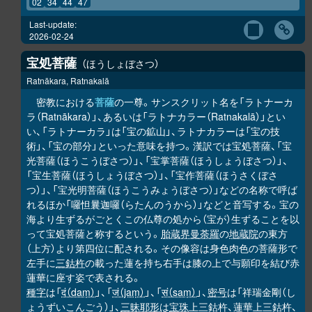
02
34
44
47
Last-update:
2026-02-24
宝処菩薩
ほうしょぼさつ
Ratnākara, Ratnakalā
密教における
菩薩
の一尊。サンスクリット名を「ラトナーカ
ラ（Ratnākara）」、あるいは「ラトナカラー（Ratnakalā）」とい
い、「ラトナーカラ」は「宝の鉱山」、ラトナカラーは「宝の技
術」、「宝の部分」といった意味を持つ。漢訳では宝処菩薩、「宝
光菩薩（ほうこうぼさつ）」、「宝掌菩薩（ほうしょうぼさつ）」、
「宝生菩薩（ほうしょうぼさつ）」、「宝作菩薩（ほうさくぼさ
つ）」、「宝光明菩薩（ほうこうみょうぼさつ）」などの名称で呼ば
れるほか「囉怛曩迦囉（らたんのうから）」などと音写する。宝の
海より生ずるがごとくこの仏尊の処から（宝が）生ずることを以
って宝処菩薩と称するという。
胎蔵界曼荼羅
の
地蔵院
の東方
（上方）より第四位に配される。その像容は身色肉色の菩薩形で
左手に
三鈷杵
の載った蓮を持ち右手は膝の上で与願印を結び赤
蓮華に座す姿で表される。
種字
は「
दं（daṃ）
」、「
जं（jaṃ）
」、「
सं（saṃ）
」、
密号
は「祥瑞金剛（し
ょうずいこんごう）」、
三昧耶形
は
宝珠
上三鈷杵、蓮華上三鈷杵、