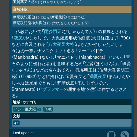
宝賢薬叉大将
（ほうけんやくしゃたいしょう）
音写漢訳
摩尼跋陀羅
摩尼跋陀
（まにばだら）
（まにばつだ）
摩尼跋陀鬼神大将
（まにばつだきじんたいしょう）
仏教において「
毘沙門天
（びしゃもんてん）」の眷属とされる
「
夜叉
（やしゃ）」で、「大毘盧遮那成仏経疏（大日経疏）」（T1796）
などに言及される「
八大夜叉大将
（はちだいやしゃたいしょ
う）」の一尊。サンスクリット名を「マーニバドラ
（Māṇibhadra）」ないし「マニバドラ（Maṇibhadra）」といい、「宝
石のように優れた者」を意味するため「宝賢（ほうけん）」、「珠賢
（しゅけん）」などの名をあてる。「孔雀明王経（仏母大孔雀明王
経）」（T0982）などに拠れば、宝賢夜叉と「
満賢夜叉
（まんけんや
しゃ）」は兄弟でともに「梵摩伐底（ぼんまばつてい、
Brahmavatī）」（“
ブラフマー
の属する地”の意）に住するとされ
る。
地域・カテゴリ
インド亜大陸
仏教
文献
47
Last-update: