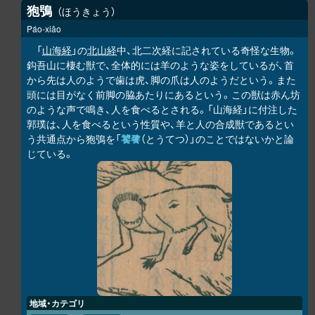
狍鴞
ほうきょう
Páo-xiāo
「
山海経
」の
北山経
中、北二次経に記されている奇怪な生物。
鈎吾山に棲む獣で、全体的には羊のような姿をしているが、首
から先は人のようで歯は虎、脚の爪は人のようだという。また
頭には目がなく前脚の脇あたりにあるという。この獣は赤ん坊
のような声で鳴き、人を食べるとされる。「山海経」に付注した
郭璞は、人を食べるという性質や、羊と人の合成獣であるとい
う共通点から狍鴞を「
饕餮
（とうてつ）」のことではないかと論
じている。
地域・カテゴリ