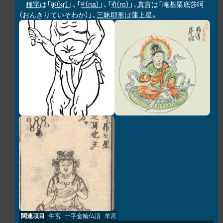
種字
は「
कृ（kṛ）
」、「
न（na）
」、「
रो（ro）
」、
真言
は「唵基栗底莎呵
（おんきりていそわか）」、
三昧耶形
は蓮上星。
関連項目
牛宮
一字金輪仏頂
羊宮