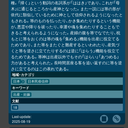
種。「掃く」という動詞の名詞系が「ははき」であり、これが「母
木」に通じるところから産神となった。また一説には箒の形が
依代に類似しているために神として信仰されるようになったと
もされる。箒のものを払ったり、かき集めたりするという機能
が、悪霊や障りを祓ったり、幸運や魂を集めたりすることもで
きると考えられるようになった。産婦の腹を箒でなでたり、枕
もとに箒をおくのは箒の魂を「集める」機能を出産に役立てる
ためであり、また箒をまたぐと難産するといわれたり、産気づ
くと箒を逆さに立てたりするのは逆に「はらう」機能を役立て
るためである。箒神は出産以外でもその「はらい」「あつめる」
力があると考えられた。長時間居座る客を追い返すのに箒を逆
さに立てるのはこの表れである。
地域・カテゴリ
日本
日本民俗信仰
キーワード
出産・妊娠
文献
18
Last-update:
2025-08-19