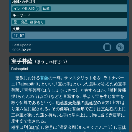
地域・カテゴリ
インド亜大陸
仏教
キーワード
星・惑星
画像有り
文献
47
57
Last-update:
2026-02-25
宝手菩薩
ほうしゅぼさつ
Ratnapāṇi
密教における
菩薩
の一尊。サンスクリット名を「ラトナパー
ニ（Ratnapāṇi）」といい、「宝の手」といった意味があるため宝手
菩薩、「宝掌菩薩（ほうしょうぼさつ）」と称するほか、「囉怛曩播
抳（らたんのうはに）」などと音写する。手より宝を生じ衆生を
救う仏尊であるという。
胎蔵界曼荼羅
の
地蔵院
の東方（上方）よ
り第六位に配される。その像容は菩薩形で左手は
三鈷杵
の上に
三弁宝が乗った蓮を持ち、右手は掌を上にし胸に当て赤蓮華に
座す姿で表される。
種字
は「
षं（ṣaṃ）
」、
密号
は「満足金剛（まんぞくこんごう）」、
三昧