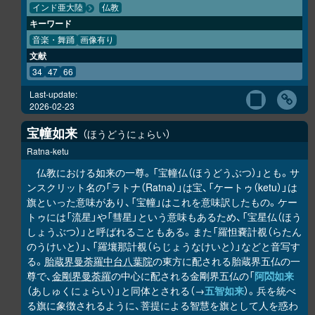
インド亜大陸
仏教
キーワード
音楽・舞踊
画像有り
文献
34
47
66
Last-update:
2026-02-23
宝幢如来
ほうどうにょらい
Ratna-ketu
仏教における如来の一尊。「宝幢仏（ほうどうぶつ）」とも。サ
ンスクリット名の「ラトナ（Ratna）」は宝、「ケートゥ（ketu）」は
旗といった意味があり、「宝幢」はこれを意味訳したもの。ケー
トゥには「流星」や「彗星」という意味もあるため、「宝星仏（ほう
しょうぶつ）」と呼ばれることもある。また「羅怛嚢計覩（らたん
のうけいと）」、「羅壤那計覩（らじょうなけいと）」などと音写す
る。
胎蔵界曼荼羅
中台八葉院
の東方に配される胎蔵界五仏の一
尊で、
金剛界曼荼羅
の中心に配される金剛界五仏の「
阿閦如来
（あしゅくにょらい）」と同体とされる（→
五智如来
）。兵を統べ
る旗に象徴されるように、菩提による智慧を旗として人を惑わ