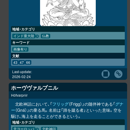
地域・カテゴリ
インド亜大陸
仏教
キーワード
画像有り
文献
43
47
66
Last-update:
2026-02-24
ホーヴヴァルプニル
Hófvarpnir
北欧神話において、「
フリッグ
（Frigg）」の随伴神である「
グナ
ー
（Gná）」の乗る馬。名前は「蹄を蹴る者」といった意味。空を
駆け、海上を走ることができるという。
地域・カテゴリ
北ヨーロッパ
北欧神話