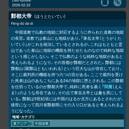
2026-02-22
鄷都大帝
ほうとたいてい
Fēng-dū dà-di
中国道教で仏教の地獄に対応するように作られた道教の地獄
の長官。道教では泰山にも地獄があり、「東岳太帝（とうがくた
いてい）」がこれを統治しているとされるが、これはもともと霊
山であった泰山に地獄の機能を持たせたものなので純粋な地獄
という感じがしない。そこで仏教のような純粋な地獄があると
考えられるようになり、その首都が鄷都だとされた。鄷都には
鄷都山（羅鄷山ともいわれる）という巨大な山が存在しており、
そこに裁判所の機能を持つ六つの宮がある。ここで裁判を受け
た死者は山のあちこちにある24の地獄に堕とされる。この鄷都
を仕切っているのが鄷都大帝で、純粋に死者を裁く「
閻魔
（えん
ま）」のような存在であり、その点で東岳太帝とは趣を異にして
いる。鄷都は5世紀頃には中国のはるか北方にあるとされたが、
後世になって四川省鄷都県にその入り口があると考えられるよ
うになった。
地域・カテゴリ
東アジア
中国道教