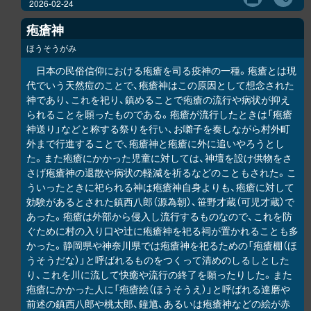
2026-02-24
疱瘡神
ほうそうがみ
日本の民俗信仰における疱瘡を司る疫神の一種。疱瘡とは現
代でいう天然痘のことで、疱瘡神はこの原因として想念された
神であり、これを祀り、鎮めることで疱瘡の流行や病状が抑え
られることを願ったものである。疱瘡が流行したときは「疱瘡
神送り」などと称する祭りを行い、お囃子を奏しながら村外町
外まで行進することで、疱瘡神と疱瘡に外に追いやろうとし
た。また疱瘡にかかった児童に対しては、神壇を設け供物をさ
さげ疱瘡神の退散や病状の軽減を祈るなどのこともされた。こ
ういったときに祀られる神は疱瘡神自身よりも、疱瘡に対して
効験があるとされた鎮西八郎（源為朝）、笹野才蔵（可児才蔵）で
あった。疱瘡は外部から侵入し流行するものなので、これを防
ぐために村の入り口や辻に疱瘡神を祀る祠が置かれることも多
かった。静岡県や神奈川県では疱瘡神を祀るための「疱瘡棚（ほ
うそうだな）」と呼ばれるものをつくって清めのしるしとした
り、これを川に流して快癒や流行の終了を願ったりした。また
疱瘡にかかった人に「疱瘡絵（ほうそうえ）」と呼ばれる達磨や
前述の鎮西八郎や桃太郎、鐘馗、あるいは疱瘡神などの絵が赤