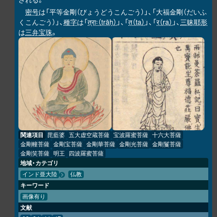
密号
は「平等金剛（びょうどうこんごう）」、「大福金剛（だいふ
くこんごう）」、
種字
は「
त्राः（trāḥ）
」、「
त（ta）
」、「
र（ra）
」、
三昧耶形
は
三弁宝珠
。
関連項目
毘藍婆
五大虚空蔵菩薩
宝波羅蜜菩薩
十六大菩薩
金剛幢菩薩
金剛宝菩薩
金剛華菩薩
金剛光菩薩
金剛鬘菩薩
金剛笑菩薩
明王
四波羅蜜菩薩
地域・カテゴリ
インド亜大陸
仏教
キーワード
画像有り
文献