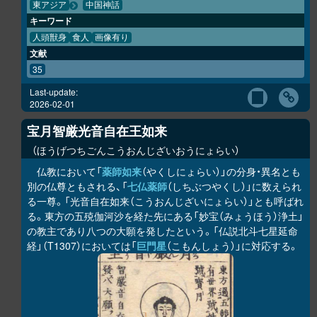
東アジア
中国神話
キーワード
人頭獣身
食人
画像有り
文献
35
Last-update:
2026-02-01
宝月智厳光音自在王如来
ほうげつちごんこうおんじざいおうにょらい
仏教において「
薬師如来
（やくしにょらい）」の分身・異名とも
別の仏尊ともされる、「
七仏薬師
（しちぶつやくし）」に数えられ
る一尊。「光音自在如来（こうおんじざいにょらい）」とも呼ばれ
る。東方の五殑伽河沙を経た先にある「妙宝（みょうほう）浄土」
の教主であり八つの大願を発したという。「仏説北斗七星延命
経」（T1307）においては「
巨門星
（こもんしょう）」に対応する。