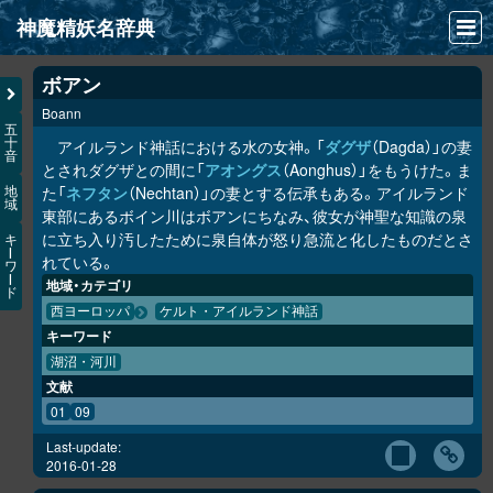
神魔精妖名辞典
NEWS
ボアン
Boann
INFO
五
十
アイルランド神話における水の女神。「
ダグザ
（Dagda）」の妻
音
文献
とされダグザとの間に「
アオングス
（Aonghus）」をもうけた。ま
た「
ネフタン
（Nechtan）」の妻とする伝承もある。アイルランド
地
域
検索
東部にあるボイン川はボアンにちなみ、彼女が神聖な知識の泉
に立ち入り汚したために泉自体が怒り急流と化したものだとさ
キ
凖項目
ー
れている。
ワ
ー
地域・カテゴリ
ド
画像資料便覧
西ヨーロッパ
ケルト・アイルランド神話
キーワード
LINK
湖沼・河川
文献
01
09
Last-update:
2016-01-28