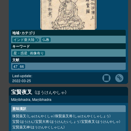
地域・カテゴリ
インド亜大陸
仏教
キーワード
星・惑星
画像有り
文献
47
66
Last-update:
2022-03-25
宝賢夜叉
ほうけんやしゃ
Māṇibhadra, Maṇibhadra
意味漢訳
珠賢薬叉
珠賢薬叉将
（しゅけんやくしゃ）
（しゅけんやくしゃしょう）
宝賢
宝賢大将
宝賢夜叉
（ほうけん）
（ほうけんたいしょう）
（ほうけんやしゃ）
宝賢薬叉神
（ほうけんやくしゃじん）