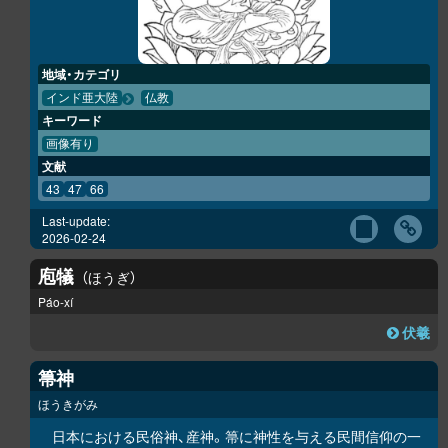
地域・カテゴリ
インド亜大陸
仏教
キーワード
画像有り
文献
43
47
66
Last-update:
2026-02-24
庖犠
ほうぎ
Páo-xí
伏羲
箒神
ほうきがみ
日本における民俗神、産神。箒に神性を与える民間信仰の一