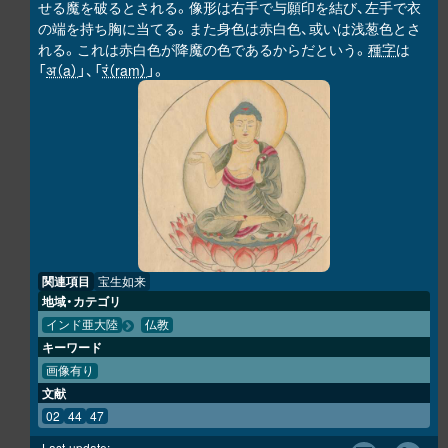
せる魔を破るとされる。像形は右手で与願印を結び、左手で衣
の端を持ち胸に当てる。また身色は赤白色、或いは浅葱色とさ
れる。これは赤白色が降魔の色であるからだという。
種字
は
「
अ（a）
」、「
रं（raṃ）
」。
関連項目
宝生如来
地域・カテゴリ
インド亜大陸
仏教
キーワード
画像有り
文献
02
44
47
Last-update: