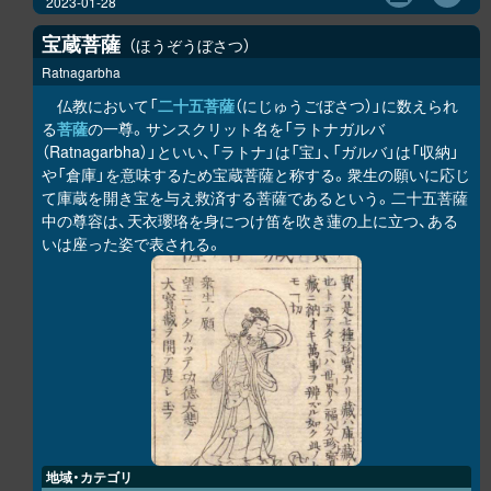
2023-01-28
宝蔵菩薩
ほうぞうぼさつ
Ratnagarbha
仏教において「
二十五菩薩
（にじゅうごぼさつ）」に数えられ
る
菩薩
の一尊。サンスクリット名を「ラトナガルバ
（Ratnagarbha）」といい、「ラトナ」は「宝」、「ガルバ」は「収納」
や「倉庫」を意味するため宝蔵菩薩と称する。衆生の願いに応じ
て庫蔵を開き宝を与え救済する菩薩であるという。二十五菩薩
中の尊容は、天衣瓔珞を身につけ笛を吹き蓮の上に立つ、ある
いは座った姿で表される。
地域・カテゴリ