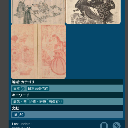
地域・カテゴリ
日本
日本民俗信仰
キーワード
病気・毒
治癒・医療
画像有り
文献
18
59
Last-update: