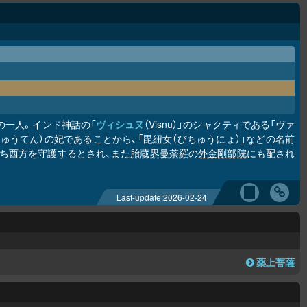
」の一人。インド神話の「
ヴィシュヌ
（Visnu）」のシャクティである「ヴァ
びちゅうてん）の妃であることから、「毘紐女（びちゅうにょ）」などの名前
ち西方を守護するとされ、また
胎蔵界曼荼羅
の
外金剛部院
にも配され
Last-update:
2026-02-24
薬上菩薩