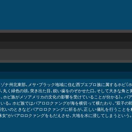
リゾナ州北東部、メサ・ブラック地域に住む西プエブロ族に属するホピ（ホ
、丸く緑色の頭、突き出た目、鋭い歯をのぞかせた口、そして大きな角と
ら、ホピ族がメソアメリカの文化の影響を受けていることが分かる）。パ
ている。ホピ族ではパアロロクァングが海を横切って横たわり、"双子の
雨乞いのときなどパアロロクァングに祈るが、正しい儀礼を行うことを粗
蛛女"がパアロロクァングをもだえさせ、大地を水に浸してしまうという