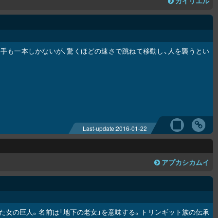
カイリエル
手も一本しかないが、驚くほどの速さで跳ねて移動し、人を襲うとい
Last-update:
2016-01-22
ア
プ
カ
シ
カムイ
た女の巨人。名前は「地下の老女」を意味する。トリンギット族の伝承