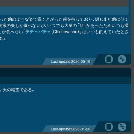
った豹のような姿で鋭くとがった歯を持っており、顔もまた豹に似て
妻家の夫しか食べないが、いつでも大量の「餌」があったためいつも満
しか食べない「
チチェバチェ
（Chichevache）」はいつも飢えていたとさ
た。
Last-update:
2026-05-16
種。天の精霊である。
Last-update:
2026-01-20