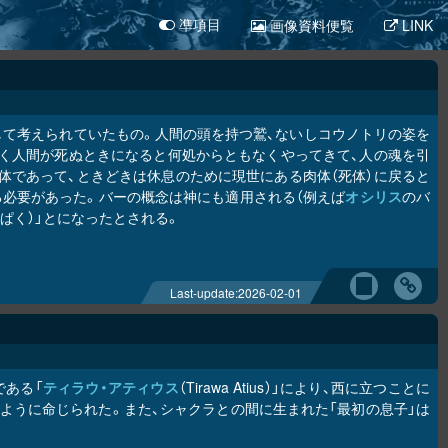
画像資料便覧
LINK
凖項目
として考えられていたもの。人間の頭を持つ鷲、ないしコウノトリの姿を
く人間が死ぬときになると何処からともなくやってきて、人の魂を引
体であって、ときどきは休息のために現世にある肉体（死体）に戻ると
必要があった。バーの概念は神にも適用される（例えば
オシリス
のバ
んぱく）」とになったとされる。
Last-update:
2026-02-01
である「
ティラウ・アティウス
（Tirawa Atius）」により、西に立つことに
ように命じられた。また、シャクラとの間に生まれた「最初の息子」は