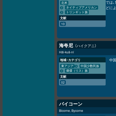
では
北米
どに
ネイティブアメリカン
トリンギット族
文献
10
海夸尼
ハイクアニ
Hǎi-kuā-ní
中
地域・カテゴリ
東アジア
中国少数民族
傈僳（リス）族
文献
02
バイコーン
Bicorne, Bycorne