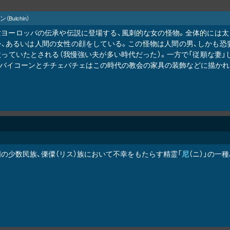
ン
（Bulchin）
世ヨーロッパの伝承や伝説に登場する、風刺的な女の怪物。全体的には太
か、あるいは人間の女性の顔をしている。この怪物は人間の男、しかも恐
っていたとされる（我慢強い夫が多い時代だった）。一方で「従順な妻」
。バイコーンとチチェバチェはこの時代の教会の家具の装飾などに描かれ
国の少数民族、傈僳（リス）族において不幸をもたらす精霊「
尼
（ニ）」の一