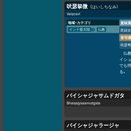
吠瑟拏微
はいしちなみ
Vaiṣṇavī
地域・カテゴリ
意味漢
インド亜大陸
仏教
毘紐女
音写漢
吠瑟弩
仏
イシュ
でも呼
る。
バイシャジャサムドガタ
Bhaiṣajyasamudgata
バイシャジャラージャ