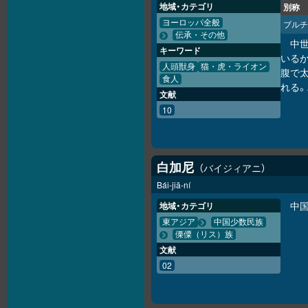
地域・カテゴリ
別称
ヨーロッパ全般
ブルチ
伝承・その他
中
キーワード
いる
人頭獣身
猫・虎・ライオン
腹で太
食人
れる
文献
10
白加尼
バイジィアニ
Bái-jiā-ní
中
地域・カテゴリ
東アジア
中国少数民族
傈僳（リス）族
文献
02