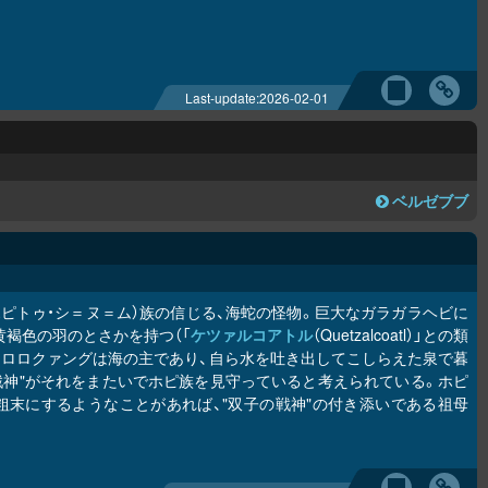
Last-update:
2026-02-01
ベルゼブブ
ピトゥ・シ＝ヌ＝ム）族の信じる、海蛇の怪物。巨大なガラガラヘビに
黄褐色の羽のとさかを持つ（「
ケツァルコアトル
（Quetzalcoatl）」との類
アロロクァングは海の主であり、自ら水を吐き出してこしらえた泉で暮
戦神"がそれをまたいでホピ族を見守っていると考えられている。ホピ
末にするようなことがあれば、"双子の戦神"の付き添いである祖母
。