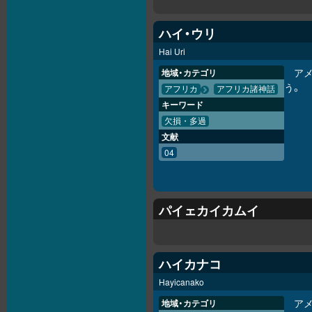
ハイ・ウリ
Hai Uri
ア
地域・カテゴリ
う。
アフリカ
アフリカ諸神話
キーワード
欠損・多過
文献
04
パイェカイカムイ
ハイカナコ
Hayicanako
ア
地域・カテゴリ