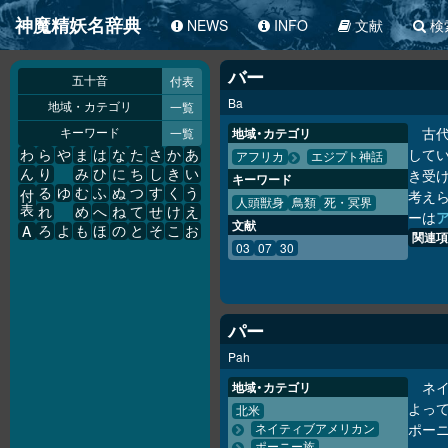
神魔精妖名辞典
NEWS
INFO
文献
検
バー
付表
五十音
Ba
一覧
地域・カテゴリ
古代
一覧
地域・カテゴリ
キーワード
して
わ
ら
や
ま
は
な
た
さ
か
あ
アフリカ
エジプト神話
き受
ん
り
み
ひ
に
ち
し
き
い
キーワード
る
ゆ
む
ふ
ぬ
つ
す
く
う
考え
付
人頭獣身
鳥類
死・冥界
表
れ
め
へ
ね
て
せ
け
え
ーは
文献
A
ろ
よ
も
ほ
の
と
そ
こ
お
関連項
03
07
30
パー
Pah
ネ
地域・カテゴリ
よっ
北米
ポー
ネイティブアメリカン
ポーニー族