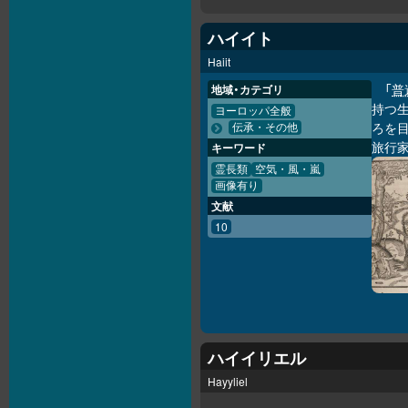
ハイイト
Haiit
「
普
地域・カテゴリ
持つ
ヨーロッパ全般
ろを
伝承・その他
旅行
キーワード
霊長類
空気・風・嵐
画像有り
文献
10
ハイイリエル
Hayyliel