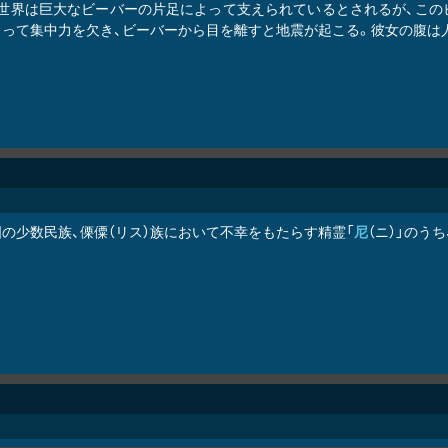
、世界は巨大なビーバーの片足によって支えられているとされるが、この
よって集中力を欠き、ビーバーから目を離すと地震が起こる。彼女の腹は
国の少数民族、傈僳（リス）族において不幸をもたらす精霊「
尼
（ニ）」のう