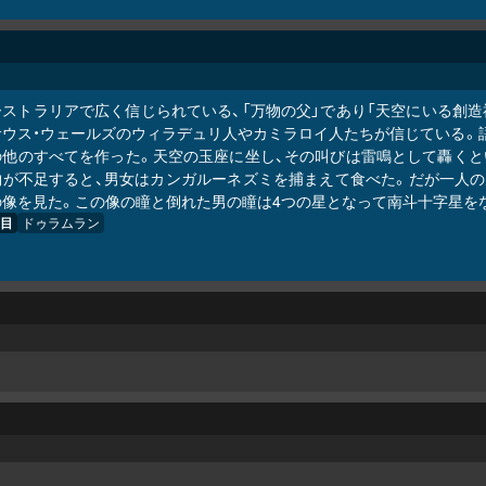
ーストラリアで広く信じられている、「万物の父」であり「天空にいる創造
ウス・ウェールズのウィラデュリ人やカミラロイ人たちが信じている。語
の他のすべてを作った。天空の玉座に坐し、その叫びは雷鳴として轟くと
物が不足すると、男女はカンガルーネズミを捕まえて食べた。だが一人の
の像を見た。この像の瞳と倒れた男の瞳は4つの星となって南斗十字星を
目
ドゥラムラン