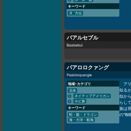
キーワード
月
方位
バアルセブル
Baalsebul
パアロロクァング
Paaloloquangw
ア
地域・カテゴリ
似るが
北米
似か
ネイティブアメリカン
ホピ族
らし
キーワード
族は
の"蜘
蛇・龍・ドラゴン
海・大洋・航海