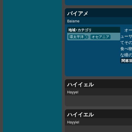
バイアメ
Baiame
オ
地域・カテゴリ
ューサ
環太平洋
オセアニア
てそ
食べ
な瞳
関連項
ハイイェル
Hayyel
ハイイエル
Hayyiel