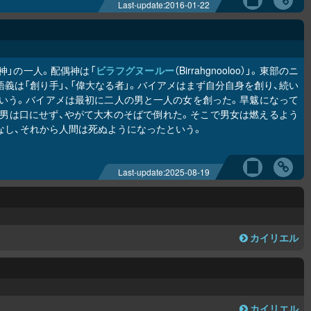
Last-update:
2016-01-22
神」の一人。配偶神は「
ビラフグヌールー
（Birrahgnooloo）」。東部のニ
義は「創り手」、「偉大なる者」。バイアメはまず自分自身を創り、続い
いう。バイアメは最初に二人の男と一人の女を創った。旱魃になって
男は口にせず、やがて大木のそばで倒れた。そこで男女は燃えるよう
なし、それから人間は死ぬようになったという。
Last-update:
2025-08-19
カイリエル
カイリエル