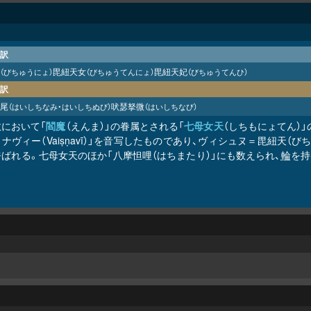
訳
毘紐天女
毘紐天妃
（びちゅうにょ）
（びちゅうてんにょ）
（びちゅうてんひ）
訳
尾
吠瑟拏微
（はいしちなみ・はいしちぬび）
（はいしちなび）
教において「
閻魔
（えんま）」の眷属とされる「
七母女天
（しちもにょてん）
ナヴィー（Vaiṣṇavī）」を音写したものであり、ヴィシュヌ＝毘紐天（
ばれる。七母女天のほか「八摩怛哩（はちまたり）」にも数えられ、
輪
を持