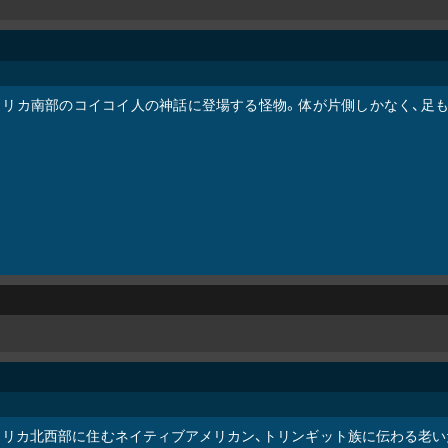
メリカ南部のコイコイ人の神話に登場する怪物。体が片側しかなく、足も
メリカ北西部に住むネイティブアメリカン、トリンギット族に伝わる老い