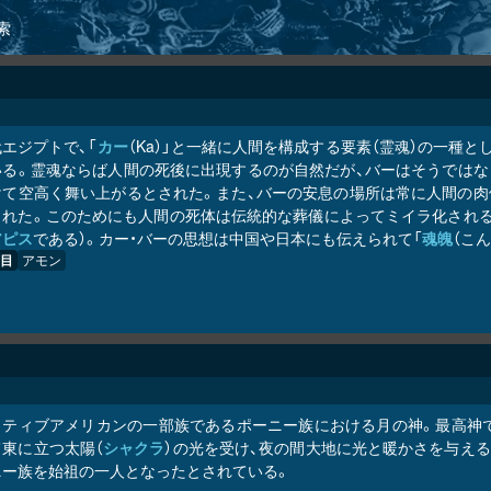
索
エジプトで、「
カー
（Ka）」と一緒に人間を構成する要素（霊魂）の一種
いる。霊魂ならば人間の死後に出現するのが自然だが、バーはそうではな
けて空高く舞い上がるとされた。また、バーの安息の場所は常に人間の肉
られた。このためにも人間の死体は伝統的な葬儀によってミイラ化される
アピス
である）。カー・バーの思想は中国や日本にも伝えられて「
魂魄
（こ
目
アモン
イティブアメリカンの一部族であるポーニー族における月の神。最高神
て東に立つ太陽（
シャクラ
）の光を受け、夜の間大地に光と暖かさを与える
ニー族を始祖の一人となったとされている。