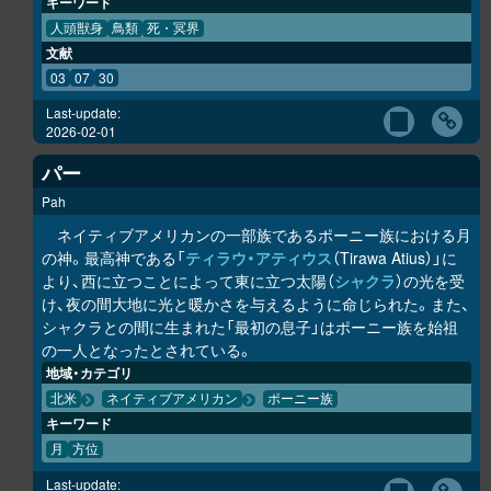
キーワード
人頭獣身
鳥類
死・冥界
文献
03
07
30
Last-update:
2026-02-01
パー
Pah
ネイティブアメリカンの一部族であるポーニー族における月
の神。最高神である「
ティラウ・アティウス
（Tirawa Atius）」に
より、西に立つことによって東に立つ太陽（
シャクラ
）の光を受
け、夜の間大地に光と暖かさを与えるように命じられた。また、
シャクラとの間に生まれた「最初の息子」はポーニー族を始祖
の一人となったとされている。
地域・カテゴリ
北米
ネイティブアメリカン
ポーニー族
キーワード
月
方位
Last-update: