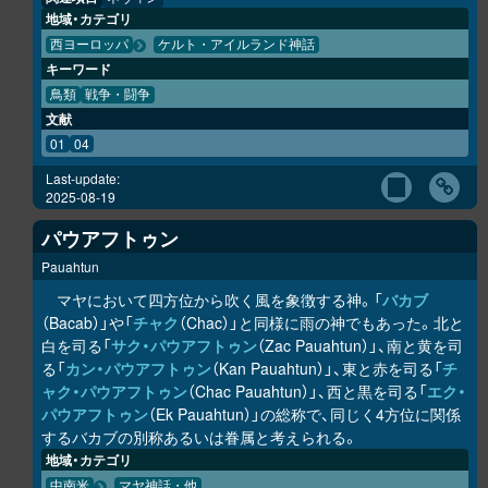
地域・カテゴリ
西ヨーロッパ
ケルト・アイルランド神話
キーワード
鳥類
戦争・闘争
文献
01
04
Last-update:
2025-08-19
パウアフトゥン
Pauahtun
マヤにおいて四方位から吹く風を象徴する神。「
バカブ
（Bacab）」や「
チャク
（Chac）」と同様に雨の神でもあった。北と
白を司る「
サク・パウアフトゥン
（Zac Pauahtun）」、南と黄を司
る「
カン・パウアフトゥン
（Kan Pauahtun）」、東と赤を司る「
チ
ャク・パウアフトゥン
（Chac Pauahtun）」、西と黒を司る「
エク・
パウアフトゥン
（Ek Pauahtun）」の総称で、同じく4方位に関係
するバカブの別称あるいは眷属と考えられる。
地域・カテゴリ
中南米
マヤ神話・他