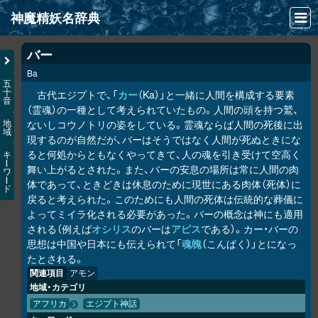
神魔精妖名辞典
NEWS
バー
Ba
INFO
五
十
古代エジプトで、「
カー
（Ka）」と一緒に人間を構成する要素
音
文献
（霊魂）の一種として考えられていたもの。人間の頭を持つ鷲、
ないしコウノトリの姿をしている。霊魂ならば人間の死後に出
地
域
検索
現するのが自然だが、バーはそうではなく人間が死ぬときにな
ると何処からともなくやってきて、人の魂を引き受けて空高く
キ
凖項目
ー
舞い上がるとされた。また、バーの安息の場所は常に人間の肉
ワ
ー
体であって、ときどきは休息のために現世にある肉体（死体）に
ド
画像資料便覧
戻ると考えられた。このためにも人間の死体は伝統的な葬儀に
よってミイラ化される必要があった。バーの概念は神にも適用
LINK
される（例えば
オシリス
のバーは
アピス
である）。カー・バーの
思想は中国や日本にも伝えられて「
魂魄
（こんぱく）」とになっ
たとされる。
関連項目
アモン
地域・カテゴリ
アフリカ
エジプト神話