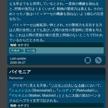
える草までをも管理しているとされ、一度彼の機嫌を損ねる
と、狩猟や漁労はうまくいかず、動物の繁殖力は衰える。そのた
めトゥカノ族はバイ＝マーセの機嫌を損ねないよう細心の注意
を払う。
バイ＝マーセは嫉妬深い神とされ、その繁殖力を左右する力
は人間の女性にまでも及び、人間の女性の受胎時に苦痛を与え
る。これは人間の受胎が彼の意思と関係のないところで行われ
ているからだとされる。
地域・カテゴリ
中南米
その他
Last-update:
2026-06-27
パイモニア
Paimoniah
グリモアに見える天使。「
ソロモンの大いなる鍵
」において、
「
シェメシエル
（Shemeshiel）」、「
レコディア
（Rekhodiah）」、
「
マルキエル
（Malkiel, Malchiel）」とともに太陽の第2のペンタ
クルにヘブライ文字で記される。
地域・カテゴリ