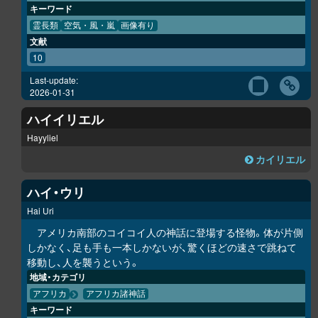
キーワード
霊長類
空気・風・嵐
画像有り
文献
10
Last-update:
2026-01-31
ハイイリエル
Hayyliel
カイリエル
ハイ・ウリ
Hai Uri
アメリカ南部のコイコイ人の神話に登場する怪物。体が片側
しかなく、足も手も一本しかないが、驚くほどの速さで跳ねて
移動し、人を襲うという。
地域・カテゴリ
アフリカ
アフリカ諸神話
キーワード