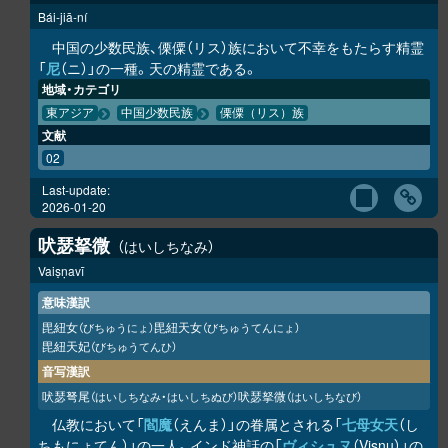
Bái-jiā-ní
中国の少数民族、傈僳（リス）族において不幸をもたらす精霊
「
尼
（ニ）」の一種。天の精霊である。
地域・カテゴリ
東アジア
中国少数民族
傈僳（リス）族
文献
02
Last-update:
2026-01-20
吠瑟拏微
はいしちなみ
Vaiṣṇavī
意味漢訳
毘紐女
毘紐天女
（びちゅうにょ）
（びちゅうてんにょ）
毘紐天妃
（びちゅうてんひ）
音写漢訳
吠瑟弩尾
吠瑟拏微
（はいしちなみ・はいしちぬび）
（はいしちなび）
仏教において「
閻魔
（えんま）」の眷属とされる「
七母女天
（し
ちもにょてん）」の一人。インド神話の「
ヴィシュヌ
（Visnu）」の