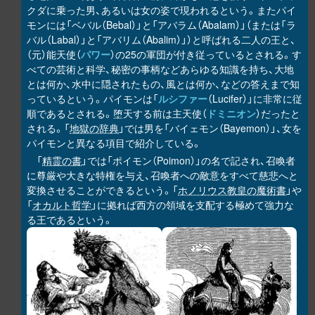
クダに乗った男、あるいは女の姿で現われるという。またパイ
モンには「ベバル（Bebal）」と「アバラム（Abalam）」（または「ラ
バル（Labal）」と「アバリム（Abalim）」）と呼ばれる二人の王と、
（元）能天使（
パワー
）の25の軍団が付き従っているとされる。す
べての芸術と科学、秘密の事柄などあらゆる知識を持ち、大地
とは何か、水中に隠されたもの、風とは何か、などの答えまで知
っているという。パイモンは「
ルシファー
（Lucifer）」に非常に従
順であるとされる。堕天する前は主天使（
ドミニオン
）だったと
される。「
地獄の辞典
」では男を「バイェモン（Bayemon）」、女を
パイモンと異なる項目で紹介している。
「
精霊の書
」では「ポイモン（Poimon）」の名で記され、召喚者
に尊厳や大きな特権を与え、召喚者への敵意をすべて慈悲へと
変換させることができるという。「
ホノリウス教皇の魔術書
」や
「
オカルト哲学
」に拠れば西方の領域を支配する極めて強力な
る王であるという。