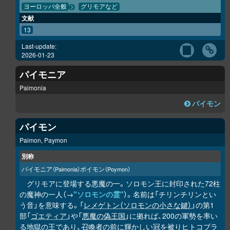
ヨーロッパ全般
グリモアなど
文献
13
Last-update:
2026-01-23
パイモニア
Paimonia
パイモン
パイモン
Paimon, Paymon
別称
パイモニア
ポイモン
（Paimonia）
（Poymon）
グリモアに登場する悪魔の一。ソロモン王に封印された72柱
の魔神の一人（→
"ソロモンの霊"
）。名前は「チリンチリンとい
う音」を意味する。「
レメゲトン（ソロモンの小さな鍵）
」の第1
部「
ゴエティア
」や「
悪魔の偽王国
」に拠れば、200の軍勢を率い
る地獄の王であり、召喚者の前に輝かしい冠を被りヒトコブラ