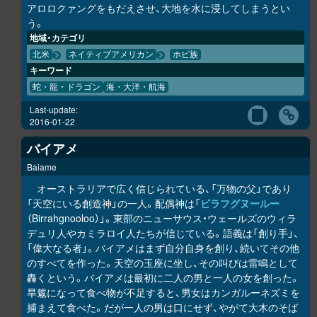
アロロクァングをもだえさせ、大地を水に浸してしまうとい
う。
地域・カテゴリ
北米
ネイティブアメリカン
ホピ族
キーワード
蛇・龍・ドラゴン
海・大洋・航海
Last-update:
2016-01-22
バイアメ
Baiame
オーストラリアで広く信じられている、「万物の父」であり
「天空にいる創造神」の一人。配偶神は「
ビラフグヌールー
（Birrahgnooloo）」。東部のニューサウス・ウェールズのウィラ
デュリ人やカミラロイ人たちが信じている。語義は「創り手」、
「偉大なる者」。バイアメはまず自分自身を創り、続いてその他
のすべてを作った。天空の玉座に坐し、その叫びは雷鳴として
轟くという。バイアメは最初に二人の男と一人の女を創った。
旱魃になって食べ物が不足すると、男女はカンガルーネズミを
捕まえて食べた。だが一人の男は口にせず、やがて大木のそば