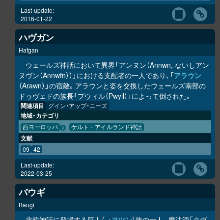
Last-update:
2016-01-22
ハヴガン
Hafgan
ウェールズ神話において異界「アンヌン（Annwn, ないしアン
ヌヴン（Annwfn））」における支配者の一人であり、「
アラウン
（Arawn）」の宿敵。アラウンと姿を交換したウェールズ南部の
ドゥヴェドの族長「プウィル（Pwyll）」によって倒された。
関連項目
グイン・アップ・ニーズ
地域・カテゴリ
西ヨーロッパ
ケルト・アイルランド神話
文献
09
42
Last-update:
2022-03-25
バウギ
Baugi
北欧神話に登場する巨人（→
ヨツン
）族の一人。魔法酒「クヴ