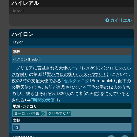
ハイレアル
Haileal
カイリエル
ハイロン
Haylon
別称
ハグロン
（Haglon）
グリモアに言及される天使の一。「
レメゲトン（ソロモンの小
さな鍵）
」の第3部「
聖パウロの術（アルス・パウリナ）
」において、
夜の3時の支配天使である「
セルクァニク
（Serquanich）」配下の
公爵天使のうち、名前が言及されている下位公爵の12人のうち
の1人。彼らはそれぞれ1320人の従者（の天使）を従えていると
される（→
"時間の天使"
）。
地域・カテゴリ
ヨーロッパ全般
グリモアなど
文献
13
Last-update: