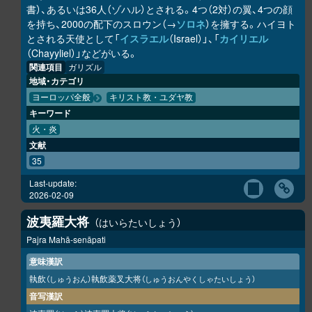
書）、あるいは36人（ゾハル）とされる。4つ（2対）の翼、4つの顔
を持ち、2000の配下のスロウン（→
ソロネ
）を擁する。ハイヨト
とされる天使として「
イスラエル
（Israel）」、「
カイリエル
（Chayyliel）」などがいる。
関連項目
ガリズル
地域・カテゴリ
ヨーロッパ全般
キリスト教・ユダヤ教
キーワード
火・炎
文献
35
Last-update:
2026-02-09
波夷羅大将
はいらたいしょう
Pajra Mahā-senāpati
意味漢訳
執飲
執飲薬叉大将
（しゅうおん）
（しゅうおんやくしゃたいしょう）
音写漢訳