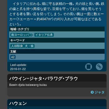
イタリアに伝わる、畑に守る妖精の一種。犬の頭と長い腕、鉄
の歯と爪を持つ異様な姿で、豆畑を守っており、畑を荒らそう
とする者を襲い足を切ってしまう。その長い腕は一度に数エー
カー（1エーカー＝約4047m²）の刈り入れが可能なほどである
という。
地域・カテゴリ
南ヨーロッパ
イタリア伝承
キーワード
人頭獣身
犬・狼
文献
42
Last-update:
2016-01-22
バウイン・ジャタ・バラワグ・ブラウ
Bawin djata balawang bulau
ジャタ
ハウェン