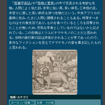
「
普遍宇宙誌
」や「
怪物と驚異
」の中で言及される奇妙な生
物。人間によく似た顔、非常に短い尾、長い体毛、三本指の足、
木登りに適した長い鉤爪を持つ生物だという。中央アフリカの
森林に住み、たまに人間に捕獲されることもある。特筆すべき
なのはその食生活であり、ものを食べているところを目撃され
たことが無いため、空気を常食としているのではないかと記さ
れている。この生物はミツユビナマケモノのことだと思われ
る。当時の旅行家の話は誇張がされることが常であったので、
多分なフィクションを交えてナマケモノの姿を書き記したもの
と思われる。
地域・カテゴリ
ヨーロッパ全般
伝承・その他