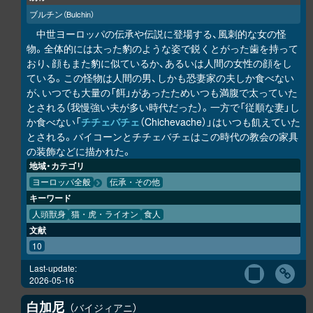
ブルチン
（Bulchin）
中世ヨーロッパの伝承や伝説に登場する、風刺的な女の怪
物。全体的には太った豹のような姿で鋭くとがった歯を持って
おり、顔もまた豹に似ているか、あるいは人間の女性の顔をし
ている。この怪物は人間の男、しかも恐妻家の夫しか食べない
が、いつでも大量の「餌」があったためいつも満腹で太っていた
とされる（我慢強い夫が多い時代だった）。一方で「従順な妻」し
か食べない「
チチェバチェ
（Chichevache）」はいつも飢えていた
とされる。バイコーンとチチェバチェはこの時代の教会の家具
の装飾などに描かれた。
地域・カテゴリ
ヨーロッパ全般
伝承・その他
キーワード
人頭獣身
猫・虎・ライオン
食人
文献
10
Last-update:
2026-05-16
白加尼
バイジィアニ