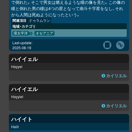
で倒れた。そこで男女は燃えるような瞳の像を見た。この像の
瞳と倒れた男の瞳は4つの星となって南斗十字星をなし、それ
から人間は死ぬようになったという。
関連項目
ドゥラムラン
地域・カテゴリ
環太平洋
オセアニア
Last-update:
2025-08-19
ハイイェル
Hayyel
カイリエル
ハイイエル
Hayyiel
カイリエル
ハイイト
Haiit