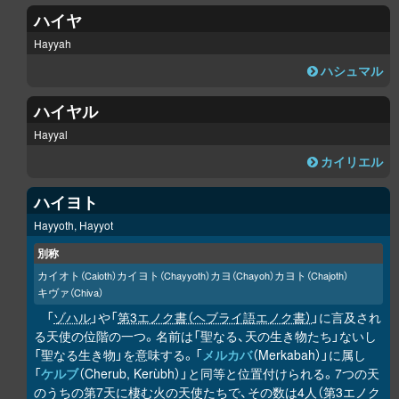
ハイヤ
Hayyah
ハシュマル
ハイヤル
Hayyal
カイリエル
ハイヨト
Hayyoth, Hayyot
別称
カイオト
カイヨト
カヨ
カヨト
（Caioth）
（Chayyoth）
（Chayoh）
（Chajoth）
キヴァ
（Chiva）
「
ゾハル
」や「
第3エノク書（ヘブライ語エノク書）
」に言及され
る天使の位階の一つ。名前は「聖なる、天の生き物たち」ないし
「聖なる生き物」を意味する。「
メルカバ
（Merkabah）」に属し
「
ケルブ
（Cherub, Kerùbh）」と同等と位置付けられる。7つの天
のうちの第7天に棲む火の天使たちで、その数は4人（第3エノク