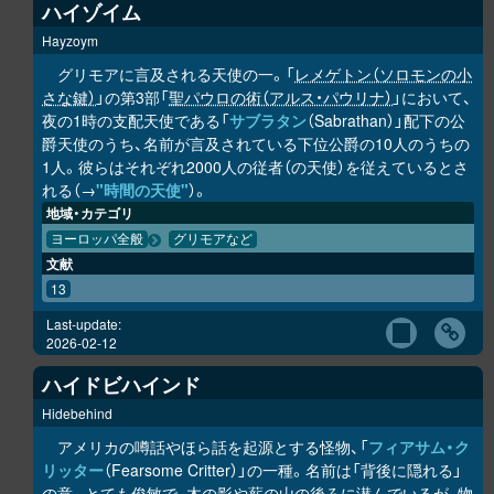
ハイゾイム
Hayzoym
グリモアに言及される天使の一。「
レメゲトン（ソロモンの小
さな鍵）
」の第3部「
聖パウロの術（アルス・パウリナ）
」において、
夜の1時の支配天使である「
サブラタン
（Sabrathan）」配下の公
爵天使のうち、名前が言及されている下位公爵の10人のうちの
1人。彼らはそれぞれ2000人の従者（の天使）を従えているとさ
れる（→
"時間の天使"
）。
地域・カテゴリ
ヨーロッパ全般
グリモアなど
文献
13
Last-update:
2026-02-12
ハイドビハインド
Hidebehind
アメリカの噂話やほら話を起源とする怪物、「
フィアサム・ク
リッター
（Fearsome Critter）」の一種。名前は「背後に隠れる」
の意。とても俊敏で、木の影や薪の山の後ろに潜んでいるが、物