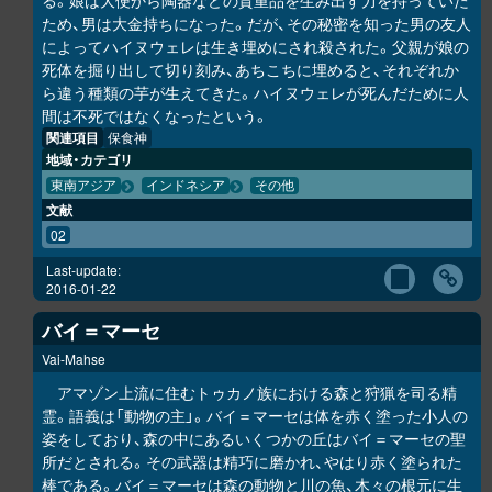
る。娘は大便から陶器などの貴重品を生み出す力を持っていた
ため、男は大金持ちになった。だが、その秘密を知った男の友人
によってハイヌウェレは生き埋めにされ殺された。父親が娘の
死体を掘り出して切り刻み、あちこちに埋めると、それぞれか
ら違う種類の芋が生えてきた。ハイヌウェレが死んだために人
間は不死ではなくなったという。
関連項目
保食神
地域・カテゴリ
東南アジア
インドネシア
その他
文献
02
Last-update:
2016-01-22
バイ＝マーセ
Vai-Mahse
アマゾン上流に住むトゥカノ族における森と狩猟を司る精
霊。語義は「動物の主」。バイ＝マーセは体を赤く塗った小人の
姿をしており、森の中にあるいくつかの丘はバイ＝マーセの聖
所だとされる。その武器は精巧に磨かれ、やはり赤く塗られた
棒である。バイ＝マーセは森の動物と川の魚、木々の根元に生