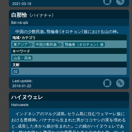
2021-03-19
白那恰
バイナチャ
Bái-nà-qià
中国の少数民族、鄂倫春（オロチョン）族における山の神。
地域・カテゴリ
東アジア
中国少数民族
鄂倫春（オロチョン）族
キーワード
山岳・高地
文献
02
Last-update:
2016-01-22
ハイヌウェレ
Hainuwele
インドネシアのマルク諸島、セラム島に住むウェマーレ族に
おける豊穣神。バナナから生まれた男がココヤシの実を埋める
と、成長した木から娘が生まれた。この娘がハイヌウェレであ