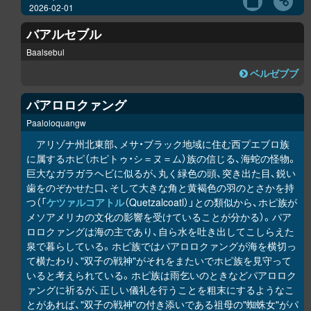
2026-02-01
バアルセブル
Baalsebul
ベルゼブブ
パアロロクァング
Paaloloquangw
アリゾナ州北東部、メサ・ブラック地域に住む西プエブロ族
に属するホピ（ホピトゥ・シ＝ヌ＝ム）族の信じる、海蛇の怪物。
巨大なガラガラヘビに似るが、丸く緑色の頭、突き出た目、鋭い
歯をのぞかせた口、そして大きな角と黄褐色の羽のとさかを持
つ（「
ケツァルコアトル
（Quetzalcoatl）」との類似から、ホピ族が
メソアメリカの文化の影響を受けていることが分かる）。パア
ロロクァングは海の主であり、自ら水を吐き出してこしらえた
泉で暮らしている。ホピ族ではパアロロクァングが海を横切っ
て横たわり、"双子の戦神"がそれをまたいでホピ族を見守って
いると考えられている。ホピ族は雨乞いのときなどパアロロク
ァングに祈るが、正しい儀礼を行うことを粗末にするようなこ
とがあれば、"双子の戦神"の付き添いである祖母の"蜘蛛女"がパ