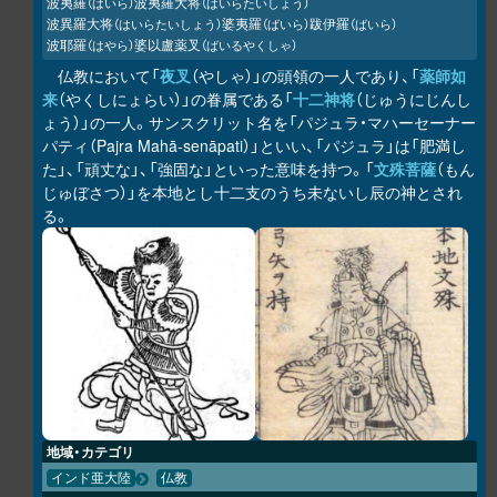
波夷羅
波夷羅大将
（はいら）
（はいらたいしょう）
波異羅大将
婆夷羅
跋伊羅
（はいらたいしょう）
（ばいら）
（ばいら）
波耶羅
婆以盧薬叉
（はやら）
（ばいるやくしゃ）
仏教において「
夜叉
（やしゃ）」の頭領の一人であり、「
薬師如
来
（やくしにょらい）」の眷属である「
十二神将
（じゅうにじんし
ょう）」の一人。サンスクリット名を「パジュラ・マハーセーナー
パティ（Pajra Mahā-senāpati）」といい、「パジュラ」は「肥満し
た」、「頑丈な」、「強固な」といった意味を持つ。「
文殊菩薩
（もん
じゅぼさつ）」を本地とし十二支のうち未ないし辰の神とされ
る。
地域・カテゴリ
インド亜大陸
仏教