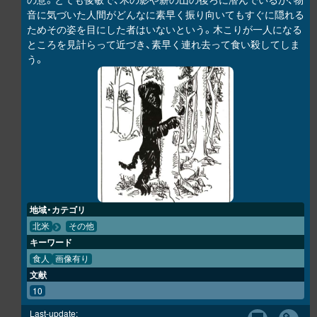
音に気づいた人間がどんなに素早く振り向いてもすぐに隠れる
ためその姿を目にした者はいないという。木こりが一人になる
ところを見計らって近づき、素早く連れ去って食い殺してしま
う。
地域・カテゴリ
北米
その他
キーワード
食人
画像有り
文献
10
Last-update: