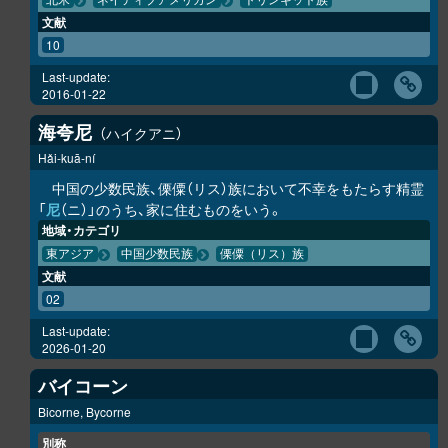
北米
ネイティブアメリカン
トリンギット族
文献
10
Last-update:
2016-01-22
海夸尼
ハイクアニ
Hǎi-kuā-ní
中国の少数民族、傈僳（リス）族において不幸をもたらす精霊
「
尼
（ニ）」のうち、家に住むものをいう。
地域・カテゴリ
東アジア
中国少数民族
傈僳（リス）族
文献
02
Last-update:
2026-01-20
バイコーン
Bicorne, Bycorne
別称