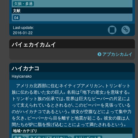
欠損・多過
文献
04
Last-update:
2016-01-22
パイェカイカムイ
ア
プ
カ
シ
カムイ
ハイカナコ
Hayicanako
アメリカ北西部に住むネイティブアメリカン、トリンギット
族に伝わる老いた女の巨人。名前は「地下の老女」を意味する。
トリンギット族の伝承では、世界は巨大なビーバーの片足によ
って支えられているとされるが、このビーバーを見張っている
のがハイカナコであるという。彼女が空腹などによって集中力
を欠き、ビーバーから目を離すと地震が起こる。彼女の腹は人
間たちが炉に脂を投げ込むことによって満たされるという。
地域・カテゴリ