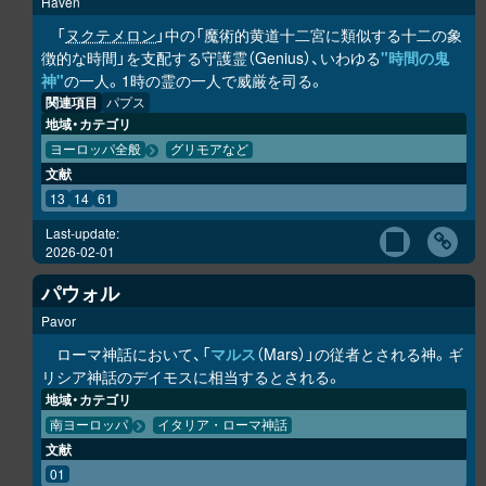
Haven
「
ヌクテメロン
」中の「魔術的黄道十二宮に類似する十二の象
徴的な時間」を支配する守護霊（Genius）、いわゆる
"時間の鬼
神"
の一人。1時の霊の一人で威厳を司る。
関連項目
パプス
地域・カテゴリ
ヨーロッパ全般
グリモアなど
文献
13
14
61
Last-update:
2026-02-01
パウォル
Pavor
ローマ神話において、「
マルス
（Mars）」の従者とされる神。ギ
リシア神話のデイモスに相当するとされる。
地域・カテゴリ
南ヨーロッパ
イタリア・ローマ神話
文献
01