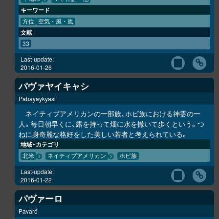
キーワード
方位
空気・風・嵐
文献
33
Last-update:
2016-01-26
パヴァヤイキャシ
Pabayaykyasi
ネイティブアメリカンの一部族、ホピ族における神霊の一
人。毎日朝早くに、露を持って畑に水を撒いて歩くという。つ
ねに身奇麗な格好をした美しい若者と考えられている。
地域・カテゴリ
北米
ネイティブアメリカン
ホピ族
Last-update:
2016-01-22
パヴァーロ
Pavaró