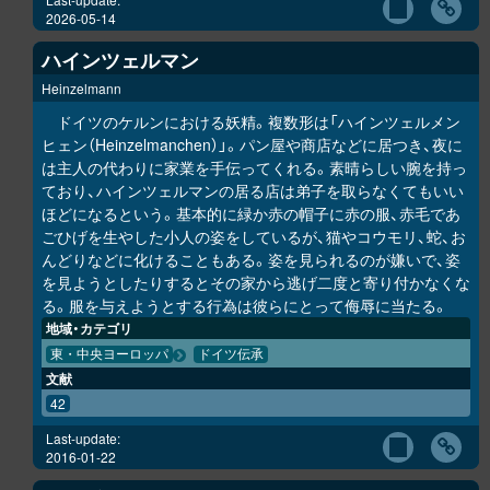
2026-05-14
ハインツェルマン
Heinzelmann
ドイツのケルンにおける妖精。複数形は「ハインツェルメン
ヒェン（Heinzelmanchen）」。パン屋や商店などに居つき、夜に
は主人の代わりに家業を手伝ってくれる。素晴らしい腕を持っ
ており、ハインツェルマンの居る店は弟子を取らなくてもいい
ほどになるという。基本的に緑か赤の帽子に赤の服、赤毛であ
ごひげを生やした小人の姿をしているが、猫やコウモリ、蛇、お
んどりなどに化けることもある。姿を見られるのが嫌いで、姿
を見ようとしたりするとその家から逃げ二度と寄り付かなくな
る。服を与えようとする行為は彼らにとって侮辱に当たる。
地域・カテゴリ
東・中央ヨーロッパ
ドイツ伝承
文献
42
Last-update:
2016-01-22