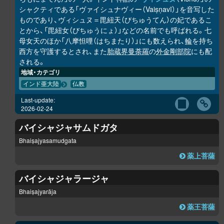
シャクティである「ヴァイシュナヴィー（Vaiṣṇavī）」を音写した
ものであり、ヴィシュヌ＝毘紐天（びちゅうてん）の妃であるこ
とから、「毘紐女（びちゅうにょ）」などの名前でも呼ばれる。七
母女天のほか「八摩怛哩（はちまたり）」にも数えられ、
輪
を持ち
西方を守護するとされ、また
胎蔵界曼荼羅
の
外金剛部院
にも配
される。
地域・カテゴリ
インド亜大陸
仏教
Last-update:
2026-02-24
バイシャジャサムドガタ
Bhaiṣajyasamudgata
薬上菩薩
バイシャジャラージャ
Bhaiṣajyarāja
薬王菩薩