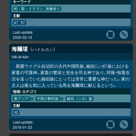
キーワード
蛇・龍・ドラゴン
画像有り
文献
47
57
Last-update:
2026-02-15
海爾堪
ハイルカン
Hǎi-ĕr-kān
新疆ウイグル自治区の古代中国民族、錫伯（シボ）族における
家畜の守護神。家畜の繁栄と安全を司る神であり、狩猟・牧畜生
活を送っていた錫伯族にとっては非常に重要な神だった。家の
主人は最も気に入っている馬を海爾堪に献じるという。
地域・カテゴリ
東アジア
中国少数民族
錫伯（シボ）族
文献
02
Last-update:
2016-01-22