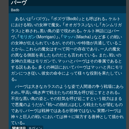
バーヴ
Badb
あるいは「バズヴ」。「ボズヴ（Bodb）」とも呼ばれる。ケルト
における戦いの女神で魔女。「オオガラス」ないし「カンムリガ
ラス」と称され、黒い鳥の姿で現われる。ケルト神話にはバー
ヴ、「
モリガン
（Morrigan）」、「
マッハ
（Macha）」など多くの戦い
の女神が伝えられているが、その行いや特徴が共通しているこ
とから、これらの魔女はすべて同一の存在であり、一人の魔女
の異なる側面を表したものだとも言われている。また、戦いの
女神の主格はモリガンで、マッハとバーヴはその眷属であると
する説もある。多くの神話においてバーヴはマッハと共にモリ
ガンにつき従い、彼女の命令によって様々な役割を果たしてい
る。
バーヴは大きなカラスのような姿で人間達の争う戦場にあら
われ、甲高い鳴き声で戦士たちの狂気を呼び起こすとされる。
不吉な黒い鳥の姿と、その狂気を呼び起こすという能力はまる
で悪魔のようだが、「戦への熱狂」はむしろ戦士たちが望むもの
であり、バーヴは戦神ではあるが邪神ではない。実際バーヴは
神々と巨人の戦いにおいては神々に味方する善神として描かれ
ている。
関連項目
ネヴィン