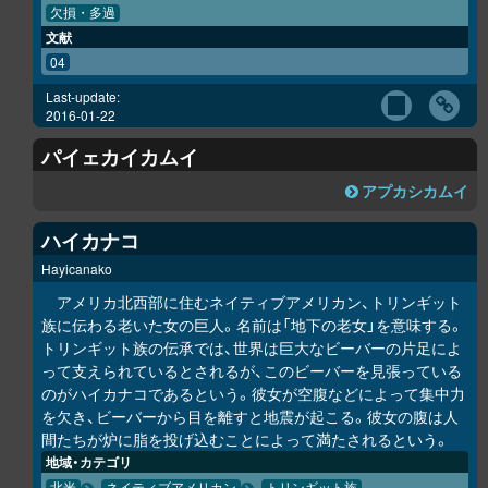
欠損・多過
文献
04
Last-update:
2016-01-22
パイェカイカムイ
ア
プ
カ
シ
カムイ
ハイカナコ
Hayicanako
アメリカ北西部に住むネイティブアメリカン、トリンギット
族に伝わる老いた女の巨人。名前は「地下の老女」を意味する。
トリンギット族の伝承では、世界は巨大なビーバーの片足によ
って支えられているとされるが、このビーバーを見張っている
のがハイカナコであるという。彼女が空腹などによって集中力
を欠き、ビーバーから目を離すと地震が起こる。彼女の腹は人
間たちが炉に脂を投げ込むことによって満たされるという。
地域・カテゴリ