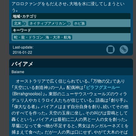
アロロクァングをもだえさせ、大地を水に浸してしまうとい
う。
地域・カテゴリ
北米
ネイティブアメリカン
ホピ族
キーワード
蛇・龍・ドラゴン
海・大洋・航海
Last-update:
2016-01-22
バイアメ
Baiame
オーストラリアで広く信じられている、「万物の父」であり
「天空にいる創造神」の一人。配偶神は「
ビラフグヌールー
（Birrahgnooloo）」。東部のニューサウス・ウェールズのウィラ
デュリ人やカミラロイ人たちが信じている。語義は「創り手」、
「偉大なる者」。バイアメはまず自分自身を創り、続いてその他
のすべてを作った。天空の玉座に坐し、その叫びは雷鳴として
轟くという。バイアメは最初に二人の男と一人の女を創った。
旱魃になって食べ物が不足すると、男女はカンガルーネズミを
捕まえて食べた。だが一人の男は口にせず、やがて大木のそば