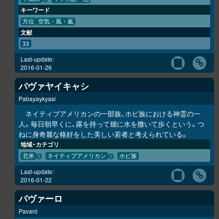
キーワード
方位
空気・風・嵐
文献
33
Last-update:
2016-01-26
パヴァヤイキャシ
Pabayaykyasi
ネイティブアメリカンの一部族、ホピ族における神霊の一
人。毎日朝早くに、露を持って畑に水を撒いて歩くという。つ
ねに身奇麗な格好をした美しい若者と考えられている。
地域・カテゴリ
北米
ネイティブアメリカン
ホピ族
Last-update:
2016-01-22
パヴァーロ
Pavaró