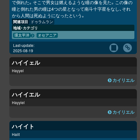
で倒れた。そこで男女は燃えるような瞳の像を見た。この像の
瞳と倒れた男の瞳は4つの星となって南斗十字星をなし、それ
から人間は死ぬようになったという。
関連項目
ドゥラムラン
地域・カテゴリ
環太平洋
オセアニア
Last-update:
2025-08-19
ハイイェル
Hayyel
カイリエル
ハイイエル
Hayyiel
カイリエル
ハイイト
Haiit