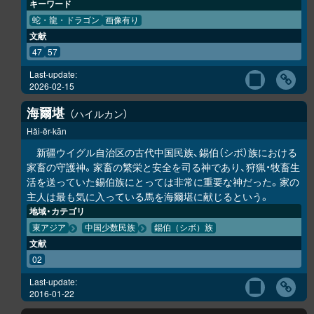
キーワード
蛇・龍・ドラゴン
画像有り
文献
47
57
Last-update:
2026-02-15
海爾堪
ハイルカン
Hǎi-ĕr-kān
新疆ウイグル自治区の古代中国民族、錫伯（シボ）族における
家畜の守護神。家畜の繁栄と安全を司る神であり、狩猟・牧畜生
活を送っていた錫伯族にとっては非常に重要な神だった。家の
主人は最も気に入っている馬を海爾堪に献じるという。
地域・カテゴリ
東アジア
中国少数民族
錫伯（シボ）族
文献
02
Last-update:
2016-01-22