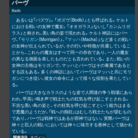
バーヴ
Badb
あるいは「バズヴ」。「ボズヴ（Bodb）」とも呼ばれる。ケルト
における戦いの女神で魔女。「オオガラス」ないし「カンムリガ
ラス」と称され、黒い鳥の姿で現われる。ケルト神話にはバー
ヴ、「
モリガン
（Morrigan）」、「
マッハ
（Macha）」など多くの戦い
の女神が伝えられているが、その行いや特徴が共通しているこ
とから、これらの魔女はすべて同一の存在であり、一人の魔女
の異なる側面を表したものだとも言われている。また、戦いの
女神の主格はモリガンで、マッハとバーヴはその眷属であると
する説もある。多くの神話においてバーヴはマッハと共にモリ
ガンにつき従い、彼女の命令によって様々な役割を果たしてい
る。
バーヴは大きなカラスのような姿で人間達の争う戦場にあら
われ、甲高い鳴き声で戦士たちの狂気を呼び起こすとされる。
不吉な黒い鳥の姿と、その狂気を呼び起こすという能力はまる
で悪魔のようだが、「戦への熱狂」はむしろ戦士たちが望むもの
であり、バーヴは戦神ではあるが邪神ではない。実際バーヴは
神々と巨人の戦いにおいては神々に味方する善神として描かれ
ている。
関連項目
ネヴィン