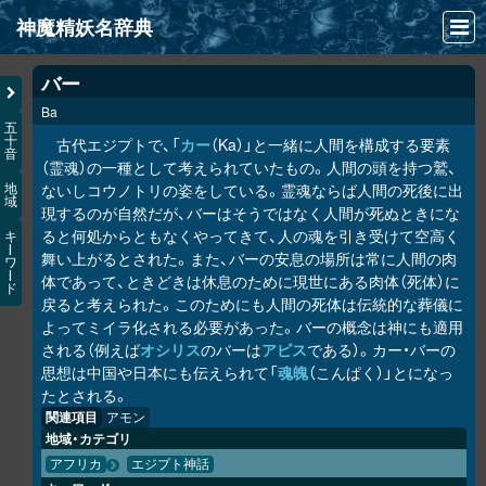
神魔精妖名辞典
NEWS
バー
Ba
INFO
五
十
古代エジプトで、「
カー
（Ka）」と一緒に人間を構成する要素
音
文献
（霊魂）の一種として考えられていたもの。人間の頭を持つ鷲、
ないしコウノトリの姿をしている。霊魂ならば人間の死後に出
地
域
検索
現するのが自然だが、バーはそうではなく人間が死ぬときにな
ると何処からともなくやってきて、人の魂を引き受けて空高く
キ
凖項目
ー
舞い上がるとされた。また、バーの安息の場所は常に人間の肉
ワ
ー
体であって、ときどきは休息のために現世にある肉体（死体）に
ド
画像資料便覧
戻ると考えられた。このためにも人間の死体は伝統的な葬儀に
よってミイラ化される必要があった。バーの概念は神にも適用
LINK
される（例えば
オシリス
のバーは
アピス
である）。カー・バーの
思想は中国や日本にも伝えられて「
魂魄
（こんぱく）」とになっ
たとされる。
関連項目
アモン
地域・カテゴリ
アフリカ
エジプト神話