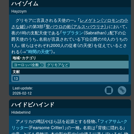
ハイゾイム
Hayzoym
グリモアに言及される天使の一。「
レメゲトン（ソロモンの小
さな鍵）
」の第3部「
聖パウロの術（アルス・パウリナ）
」において、
夜の1時の支配天使である「
サブラタン
（Sabrathan）」配下の公
爵天使のうち、名前が言及されている下位公爵の10人のうちの
1人。彼らはそれぞれ2000人の従者（の天使）を従えているとさ
れる（→
"時間の天使"
）。
地域・カテゴリ
ヨーロッパ全般
グリモアなど
文献
13
Last-update:
2026-02-12
ハイドビハインド
Hidebehind
アメリカの噂話やほら話を起源とする怪物、「
フィアサム・ク
リッター
（Fearsome Critter）」の一種。名前は「背後に隠れる」
の意。とても俊敏で、木の影や薪の山の後ろに潜んでいるが、物