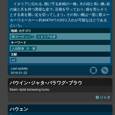
イタリアに伝わる、畑に守る妖精の一種。犬の頭と長い腕、鉄
の歯と爪を持つ異様な姿で、豆畑を守っており、畑を荒らそう
とする者を襲い足を切ってしまう。その長い腕は一度に数エー
カー（1エーカー＝約4047m²）の刈り入れが可能なほどである
という。
地域・カテゴリ
南ヨーロッパ
イタリア伝承
キーワード
人頭獣身
犬・狼
文献
42
Last-update:
2016-01-22
バウイン・ジャタ・バラワグ・ブラウ
Bawin djata balawang bulau
ジャタ
ハウェン