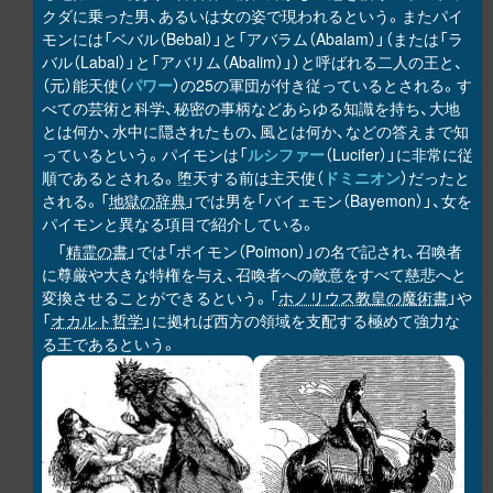
クダに乗った男、あるいは女の姿で現われるという。またパイ
モンには「ベバル（Bebal）」と「アバラム（Abalam）」（または「ラ
バル（Labal）」と「アバリム（Abalim）」）と呼ばれる二人の王と、
（元）能天使（
パワー
）の25の軍団が付き従っているとされる。す
べての芸術と科学、秘密の事柄などあらゆる知識を持ち、大地
とは何か、水中に隠されたもの、風とは何か、などの答えまで知
っているという。パイモンは「
ルシファー
（Lucifer）」に非常に従
順であるとされる。堕天する前は主天使（
ドミニオン
）だったと
される。「
地獄の辞典
」では男を「バイェモン（Bayemon）」、女を
パイモンと異なる項目で紹介している。
「
精霊の書
」では「ポイモン（Poimon）」の名で記され、召喚者
に尊厳や大きな特権を与え、召喚者への敵意をすべて慈悲へと
変換させることができるという。「
ホノリウス教皇の魔術書
」や
「
オカルト哲学
」に拠れば西方の領域を支配する極めて強力な
る王であるという。