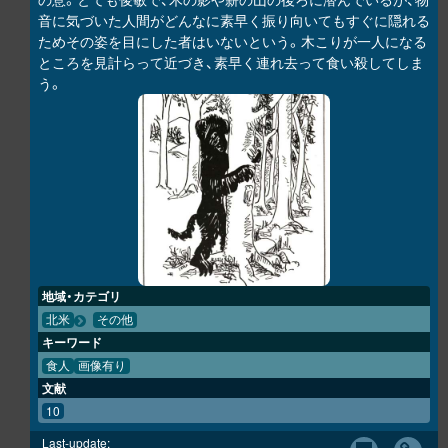
音に気づいた人間がどんなに素早く振り向いてもすぐに隠れる
ためその姿を目にした者はいないという。木こりが一人になる
ところを見計らって近づき、素早く連れ去って食い殺してしま
う。
地域・カテゴリ
北米
その他
キーワード
食人
画像有り
文献
10
Last-update: