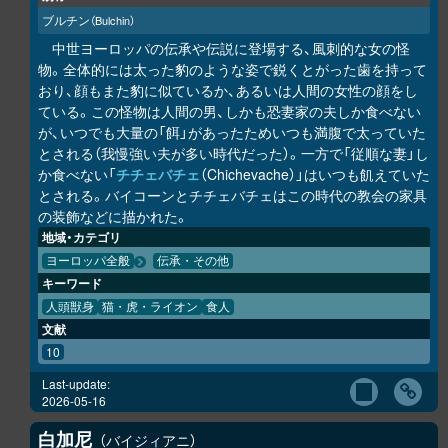
ブルチン
（Bulchin）
中世ヨーロッパの伝承や伝説に登場する、風刺的な女の怪
物。全体的には太った豹のような姿で鋭くとがった歯を持って
おり、顔もまた豹に似ているか、あるいは人間の女性の顔をし
ている。この怪物は人間の男、しかも恐妻家の夫しか食べない
が、いつでも大量の「餌」があったためいつも満腹で太っていた
とされる（我慢強い夫が多い時代だった）。一方で「従順な妻」し
か食べない「
チチェバチェ
（Chichevache）」はいつも飢えていた
とされる。バイコーンとチチェバチェはこの時代の教会の家具
の装飾などに描かれた。
地域・カテゴリ
ヨーロッパ全般
伝承・その他
キーワード
人頭獣身
猫・虎・ライオン
食人
文献
10
Last-update:
2026-05-16
白加尼
バイジィアニ