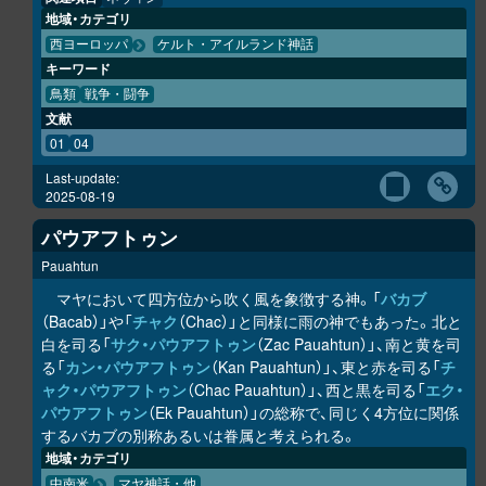
地域・カテゴリ
西ヨーロッパ
ケルト・アイルランド神話
キーワード
鳥類
戦争・闘争
文献
01
04
Last-update:
2025-08-19
パウアフトゥン
Pauahtun
マヤにおいて四方位から吹く風を象徴する神。「
バカブ
（Bacab）」や「
チャク
（Chac）」と同様に雨の神でもあった。北と
白を司る「
サク・パウアフトゥン
（Zac Pauahtun）」、南と黄を司
る「
カン・パウアフトゥン
（Kan Pauahtun）」、東と赤を司る「
チ
ャク・パウアフトゥン
（Chac Pauahtun）」、西と黒を司る「
エク・
パウアフトゥン
（Ek Pauahtun）」の総称で、同じく4方位に関係
するバカブの別称あるいは眷属と考えられる。
地域・カテゴリ
中南米
マヤ神話・他