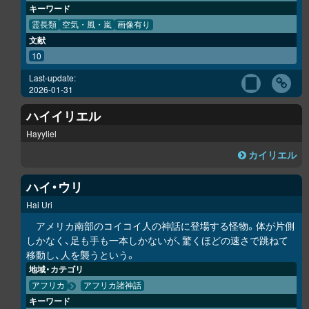
キーワード
霊長類
空気・風・嵐
画像有り
文献
10
Last-update:
2026-01-31
ハイイリエル
Hayyliel
カイリエル
ハイ・ウリ
Hai Uri
アメリカ南部のコイコイ人の神話に登場する怪物。体が片側
しかなく、足も手も一本しかないが、驚くほどの速さで跳ねて
移動し、人を襲うという。
地域・カテゴリ
アフリカ
アフリカ諸神話
キーワード