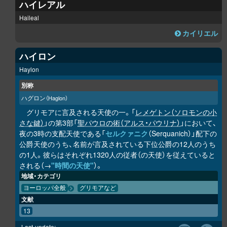
ハイレアル
Haileal
カイリエル
ハイロン
Haylon
別称
ハグロン
（Haglon）
グリモアに言及される天使の一。「
レメゲトン（ソロモンの小
さな鍵）
」の第3部「
聖パウロの術（アルス・パウリナ）
」において、
夜の3時の支配天使である「
セルクァニク
（Serquanich）」配下の
公爵天使のうち、名前が言及されている下位公爵の12人のうち
の1人。彼らはそれぞれ1320人の従者（の天使）を従えていると
される（→
"時間の天使"
）。
地域・カテゴリ
ヨーロッパ全般
グリモアなど
文献
13
Last-update: