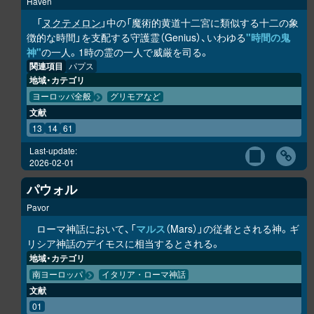
Haven
「
ヌクテメロン
」中の「魔術的黄道十二宮に類似する十二の象
徴的な時間」を支配する守護霊（Genius）、いわゆる
"時間の鬼
神"
の一人。1時の霊の一人で威厳を司る。
関連項目
パプス
地域・カテゴリ
ヨーロッパ全般
グリモアなど
文献
13
14
61
Last-update:
2026-02-01
パウォル
Pavor
ローマ神話において、「
マルス
（Mars）」の従者とされる神。ギ
リシア神話のデイモスに相当するとされる。
地域・カテゴリ
南ヨーロッパ
イタリア・ローマ神話
文献
01