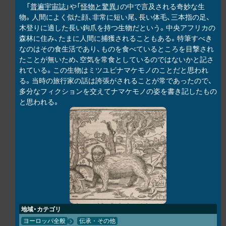
「
普遍宇宙誌
」や「
怪物と驚異
」の中で言及される奇妙な生
物。人間によく似た顔、非常に短い尾、長い体毛、三本指の足、
木登りに適した長い鉤爪を持つ生物だという。中央アフリカの
森林に住み、たまに人間に捕獲されることもある。特筆すべき
なのはその食生活であり、ものを食べているところを目撃され
たことが無いため、空気を常食としているのではないかと記さ
れている。この生物はミツユビナマケモノのことだと思われ
る。当時の旅行家の話は誇張がされることが常であったので、
多分なフィクションを交えてナマケモノの姿を書き記したもの
と思われる。
地域・カテゴリ
ヨーロッパ全般
伝承・その他