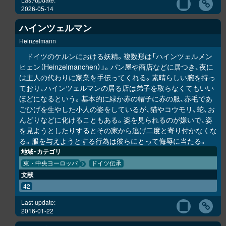
2026-05-14
ハインツェルマン
Heinzelmann
ドイツのケルンにおける妖精。複数形は「ハインツェルメン
ヒェン（Heinzelmanchen）」。パン屋や商店などに居つき、夜に
は主人の代わりに家業を手伝ってくれる。素晴らしい腕を持っ
ており、ハインツェルマンの居る店は弟子を取らなくてもいい
ほどになるという。基本的に緑か赤の帽子に赤の服、赤毛であ
ごひげを生やした小人の姿をしているが、猫やコウモリ、蛇、お
んどりなどに化けることもある。姿を見られるのが嫌いで、姿
を見ようとしたりするとその家から逃げ二度と寄り付かなくな
る。服を与えようとする行為は彼らにとって侮辱に当たる。
地域・カテゴリ
東・中央ヨーロッパ
ドイツ伝承
文献
42
Last-update:
2016-01-22