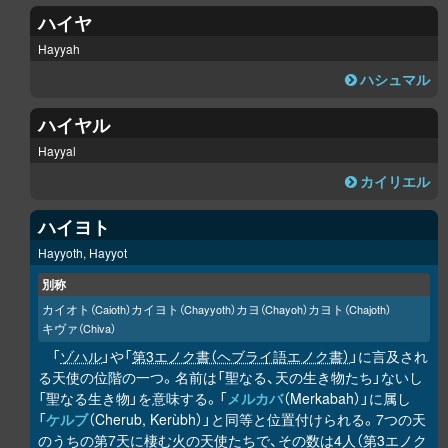
ハイヤ
Hayyah
ハシュマル
ハイヤル
Hayyal
カイリエル
ハイヨト
Hayyoth, Hayyot
別称
カイオト
カイヨト
カヨ
カヨト
（Caioth）
（Chayyoth）
（Chayoh）
（Chajoth）
キヴァ
（Chiva）
「
ゾハル
」や「
第3エノク書（ヘブライ語エノク書）
」に言及され
る天使の位階の一つ。名前は「聖なる、天の生き物たち」ないし
「聖なる生き物」を意味する。「
メルカバ
（Merkabah）」に属し
「
ケルブ
（Cherub, Kerùbh）」と同等と位置付けられる。7つの天
のうちの第7天に棲む火の天使たちで、その数は4人（第3エノク