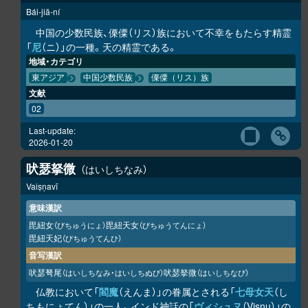
Bái-jiā-ní
中国の少数民族、傈僳（リス）族において不幸をもたらす精霊
「
尼
（ニ）」の一種。天の精霊である。
地域・カテゴリ
東アジア
中国少数民族
傈僳（リス）族
文献
02
Last-update:
2026-01-20
吠瑟拏微
はいしちなみ
Vaiṣṇavī
意味漢訳
毘紐女
毘紐天女
（びちゅうにょ）
（びちゅうてんにょ）
毘紐天妃
（びちゅうてんひ）
音写漢訳
吠瑟弩尾
吠瑟拏微
（はいしちなみ・はいしちぬび）
（はいしちなび）
仏教において「
閻魔
（えんま）」の眷属とされる「
七母女天
（し
ちもにょてん）」の一人。インド神話の「
ヴィシュヌ
（Visnu）」の