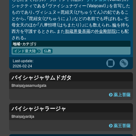
シャクティである「ヴァイシュナヴィー（Vaiṣṇavī）」を音写した
ものであり、ヴィシュヌ＝毘紐天（びちゅうてん）の妃であるこ
とから、「毘紐女（びちゅうにょ）」などの名前でも呼ばれる。七
母女天のほか「八摩怛哩（はちまたり）」にも数えられ、
輪
を持ち
西方を守護するとされ、また
胎蔵界曼荼羅
の
外金剛部院
にも配
される。
地域・カテゴリ
インド亜大陸
仏教
Last-update:
2026-02-24
バイシャジャサムドガタ
Bhaiṣajyasamudgata
薬上菩薩
バイシャジャラージャ
Bhaiṣajyarāja
薬王菩薩