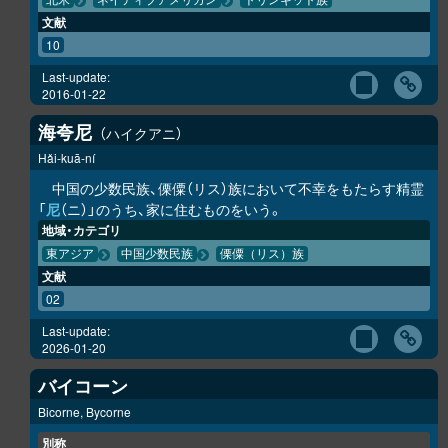
北米
ネイティブアメリカン
トリンギット族
文献
10
Last-update:
2016-01-22
海夸尼
ハイクアニ
Hǎi-kuā-ní
中国の少数民族、傈僳（リス）族において不幸をもたらす精霊
「
尼
（ニ）」のうち、家に住むものをいう。
地域・カテゴリ
東アジア
中国少数民族
傈僳（リス）族
文献
02
Last-update:
2026-01-20
バイコーン
Bicorne, Bycorne
別称