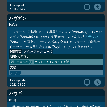
Last-update:
2016-01-22
ハヴガン
Hafgan
ウェールズ神話において異界「アンヌン（Annwn, ないしアン
ヌヴン（Annwfn））」における支配者の一人であり、「
アラウン
（Arawn）」の宿敵。アラウンと姿を交換したウェールズ南部の
ドゥヴェドの族長「プウィル（Pwyll）」によって倒された。
関連項目
グイン・アップ・ニーズ
地域・カテゴリ
西ヨーロッパ
ケルト・アイルランド神話
文献
09
42
Last-update:
2022-03-25
バウギ
Baugi
北欧神話に登場する巨人（→
ヨツン
）族の一人。魔法酒「クヴ