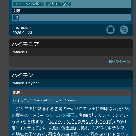
ヨーロッパ全般
グリモアなど
文献
13
Last-update:
2026-01-23
パイモニア
Paimonia
パイモン
パイモン
Paimon, Paymon
別称
パイモニア
ポイモン
（Paimonia）
（Poymon）
グリモアに登場する悪魔の一。ソロモン王に封印された72柱
の魔神の一人（→
"ソロモンの霊"
）。名前は「チリンチリンとい
う音」を意味する。「
レメゲトン（ソロモンの小さな鍵）
」の第1
部「
ゴエティア
」や「
悪魔の偽王国
」に拠れば、200の軍勢を率い
る地獄の王であり、召喚者の前に輝かしい冠を被りヒトコブラ