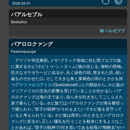
2026-02-01
バアルセブル
Baalsebul
ベルゼブブ
パアロロクァング
Paaloloquangw
アリゾナ州北東部、メサ・ブラック地域に住む西プエブロ族
に属するホピ（ホピトゥ・シ＝ヌ＝ム）族の信じる、海蛇の怪物。
巨大なガラガラヘビに似るが、丸く緑色の頭、突き出た目、鋭い
歯をのぞかせた口、そして大きな角と黄褐色の羽のとさかを持
つ（「
ケツァルコアトル
（Quetzalcoatl）」との類似から、ホピ族が
メソアメリカの文化の影響を受けていることが分かる）。パア
ロロクァングは海の主であり、自ら水を吐き出してこしらえた
泉で暮らしている。ホピ族ではパアロロクァングが海を横切っ
て横たわり、"双子の戦神"がそれをまたいでホピ族を見守って
いると考えられている。ホピ族は雨乞いのときなどパアロロク
ァングに祈るが、正しい儀礼を行うことを粗末にするようなこ
とがあれば、"双子の戦神"の付き添いである祖母の"蜘蛛女"がパ