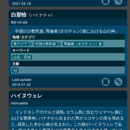
2021-03-19
白那恰
バイナチャ
Bái-nà-qià
中国の少数民族、鄂倫春（オロチョン）族における山の神。
地域・カテゴリ
東アジア
中国少数民族
鄂倫春（オロチョン）族
キーワード
山岳・高地
文献
02
Last-update:
2016-01-22
ハイヌウェレ
Hainuwele
インドネシアのマルク諸島、セラム島に住むウェマーレ族に
おける豊穣神。バナナから生まれた男がココヤシの実を埋める
と、成長した木から娘が生まれた。この娘がハイヌウェレであ