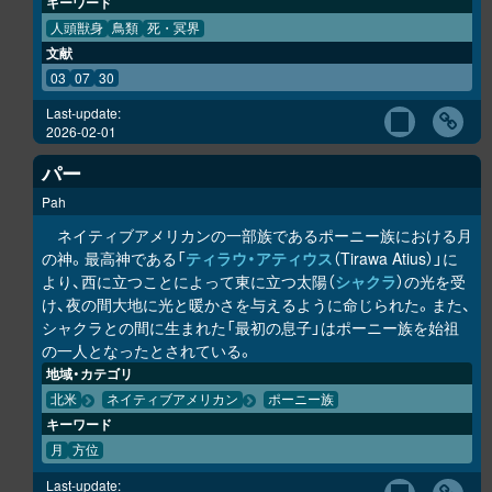
キーワード
人頭獣身
鳥類
死・冥界
文献
03
07
30
Last-update:
2026-02-01
パー
Pah
ネイティブアメリカンの一部族であるポーニー族における月
の神。最高神である「
ティラウ・アティウス
（Tirawa Atius）」に
より、西に立つことによって東に立つ太陽（
シャクラ
）の光を受
け、夜の間大地に光と暖かさを与えるように命じられた。また、
シャクラとの間に生まれた「最初の息子」はポーニー族を始祖
の一人となったとされている。
地域・カテゴリ
北米
ネイティブアメリカン
ポーニー族
キーワード
月
方位
Last-update: