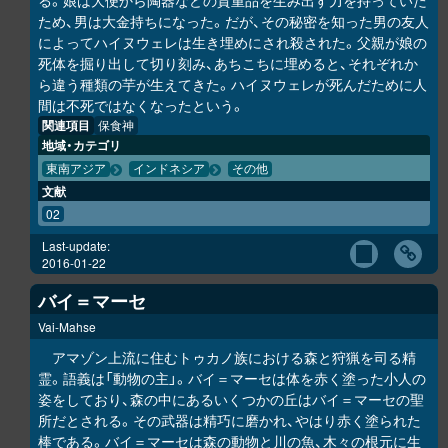
る。娘は大便から陶器などの貴重品を生み出す力を持っていた
ため、男は大金持ちになった。だが、その秘密を知った男の友人
によってハイヌウェレは生き埋めにされ殺された。父親が娘の
死体を掘り出して切り刻み、あちこちに埋めると、それぞれか
ら違う種類の芋が生えてきた。ハイヌウェレが死んだために人
間は不死ではなくなったという。
関連項目
保食神
地域・カテゴリ
東南アジア
インドネシア
その他
文献
02
Last-update:
2016-01-22
バイ＝マーセ
Vai-Mahse
アマゾン上流に住むトゥカノ族における森と狩猟を司る精
霊。語義は「動物の主」。バイ＝マーセは体を赤く塗った小人の
姿をしており、森の中にあるいくつかの丘はバイ＝マーセの聖
所だとされる。その武器は精巧に磨かれ、やはり赤く塗られた
棒である。バイ＝マーセは森の動物と川の魚、木々の根元に生