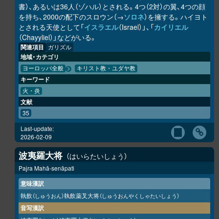
書）、あるいは36人（ゾハル）とされる。4つ（2対）の翼、4つの顔
を持ち、2000の配下のスロウン（→
ソロネ
）を擁する。ハイヨト
とされる天使として「
イスラエル
（Israel）」、「
カイリエル
（Chayyliel）」などがいる。
関連項目
ガリズル
地域・カテゴリ
ヨーロッパ全般
キリスト教・ユダヤ教
キーワード
火・炎
文献
35
Last-update:
2026-02-09
波夷羅大将
はいらたいしょう
Pajra Mahā-senāpati
意味漢訳
執飲
執飲薬叉大将
（しゅうおん）
（しゅうおんやくしゃたいしょう）
音写漢訳