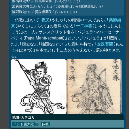
波夷羅
波夷羅大将
（はいら）
（はいらたいしょう）
波異羅大将
婆夷羅
跋伊羅
（はいらたいしょう）
（ばいら）
（ばいら）
波耶羅
婆以盧薬叉
（はやら）
（ばいるやくしゃ）
仏教において「
夜叉
（やしゃ）」の頭領の一人であり、「
薬師如
来
（やくしにょらい）」の眷属である「
十二神将
（じゅうにじんし
ょう）」の一人。サンスクリット名を「パジュラ・マハーセーナー
パティ（Pajra Mahā-senāpati）」といい、「パジュラ」は「肥満し
た」、「頑丈な」、「強固な」といった意味を持つ。「
文殊菩薩
（もん
じゅぼさつ）」を本地とし十二支のうち未ないし辰の神とされ
る。
地域・カテゴリ
インド亜大陸
仏教