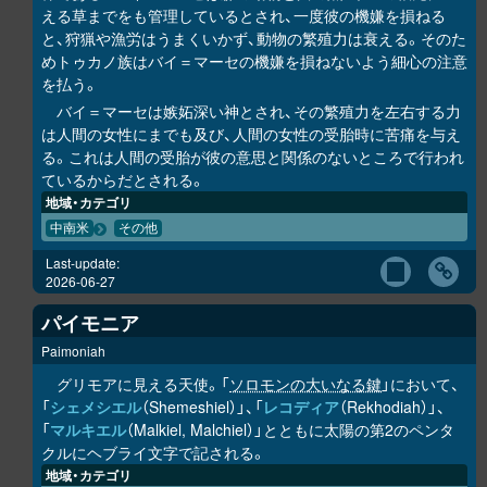
える草までをも管理しているとされ、一度彼の機嫌を損ねる
と、狩猟や漁労はうまくいかず、動物の繁殖力は衰える。そのた
めトゥカノ族はバイ＝マーセの機嫌を損ねないよう細心の注意
を払う。
バイ＝マーセは嫉妬深い神とされ、その繁殖力を左右する力
は人間の女性にまでも及び、人間の女性の受胎時に苦痛を与え
る。これは人間の受胎が彼の意思と関係のないところで行われ
ているからだとされる。
地域・カテゴリ
中南米
その他
Last-update:
2026-06-27
パイモニア
Paimoniah
グリモアに見える天使。「
ソロモンの大いなる鍵
」において、
「
シェメシエル
（Shemeshiel）」、「
レコディア
（Rekhodiah）」、
「
マルキエル
（Malkiel, Malchiel）」とともに太陽の第2のペンタ
クルにヘブライ文字で記される。
地域・カテゴリ